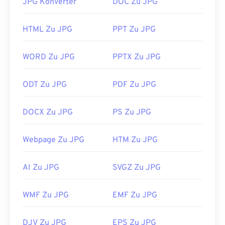
JPG Konverter
DOC Zu JPG
reduzieren!
Wenn Sie eine noch bessere Komprimierung
HTML Zu JPG
PPT Zu JPG
benötigen, können Sie
JPG in WebP
konvertieren,
ein neueres und besser komprimierbares
WORD Zu JPG
PPTX Zu JPG
Dateiformat.
Wie öffnet man eine JPG-Datei?
ODT Zu JPG
PDF Zu JPG
Fast alle Bildbetrachter und Anwendungen
DOCX Zu JPG
PS Zu JPG
erkennen und können JPG-Dateien öffnen. Ein
einfacher Doppelklick auf die JPG-Datei öffnet sie
in der Regel in Ihrem Standard-Bildbetrachter,
Webpage Zu JPG
HTM Zu JPG
Bildeditor oder Webbrowser. Um eine bestimmte
Anwendung zum Öffnen der Datei auszuwählen,
AI Zu JPG
SVGZ Zu JPG
klicken Sie mit der rechten Maustaste und wählen
Sie „Öffnen mit“.
WMF Zu JPG
EMF Zu JPG
JPG-Dateien werden in gängigen Webbrowsern wie
Chrome
, Microsoft-Anwendungen wie
Microsoft
DJV Zu JPG
EPS Zu JPG