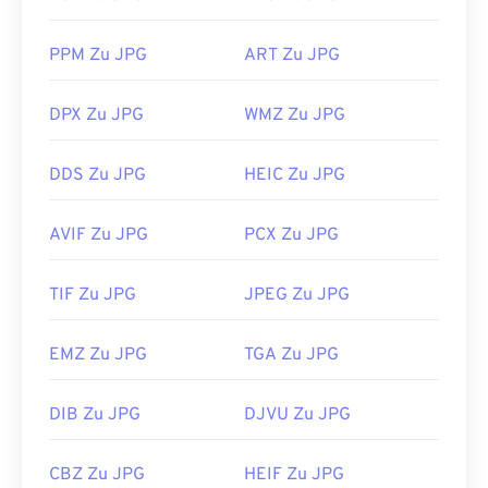
Photos
und Mac OS-Anwendungen wie
Apple
Preview
automatisch geöffnet. Verwenden Sie zum
PPM Zu JPG
ART Zu JPG
Ändern der Größe von JPEG-Bildern unser Tool
„Image Resizer“
.
DPX Zu JPG
WMZ Zu JPG
Entwickelt von:
Joint Photographic Experts Group
Erstveröffentlichung:
18. September 1992
DDS Zu JPG
HEIC Zu JPG
Verwandte JPG-Tools:
AVIF Zu JPG
PCX Zu JPG
Verwenden Sie unseren
Farbwähler,
um Farben aus
Bildern auszuwählen
TIF Zu JPG
JPEG Zu JPG
EMZ Zu JPG
TGA Zu JPG
DIB Zu JPG
DJVU Zu JPG
CBZ Zu JPG
HEIF Zu JPG