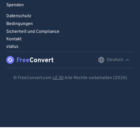
Spenden
Datenschutz
Bedingungen
Sicherheit und Compliance
Kontakt
status
Deutsch
English
Deutsch
© FreeConvert.com
v2.30
Alle Rechte vorbehalten (2026)
Español
Français
Português
Italiano
Dutch