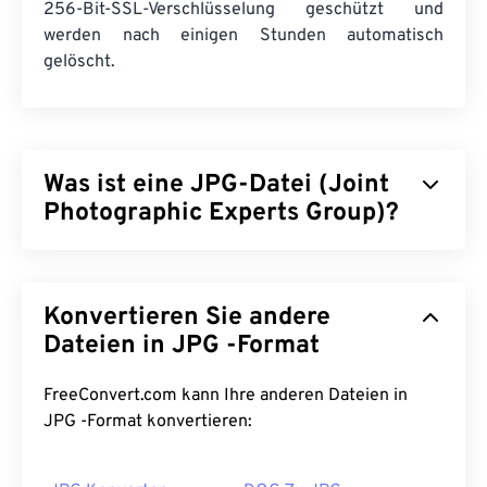
256-Bit-SSL-Verschlüsselung geschützt und
werden nach einigen Stunden automatisch
gelöscht.
Was ist eine JPG-Datei (Joint
Photographic Experts Group)?
JPG (Joint Photographic Experts Group) ist ein
universelles Dateiformat, das Fotos und Grafiken
Konvertieren Sie andere
mithilfe eines Algorithmus komprimiert. Die hohe
Komprimierung von JPG ist der Grund für seine
Dateien in JPG -Format
weite Verbreitung. Aufgrund ihrer relativ geringen
Größe eignen sich JPG-Dateien hervorragend für
FreeConvert.com kann Ihre anderen Dateien in
den Transport im Internet und die Verwendung auf
JPG -Format konvertieren:
Websites. Mit unserem
JPEG-Komprimierungstool
können Sie
die Dateigröße um bis zu 80 %