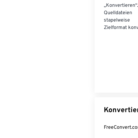
„Konvertieren“
Quelldateien
stapelwei
Zielformat konv