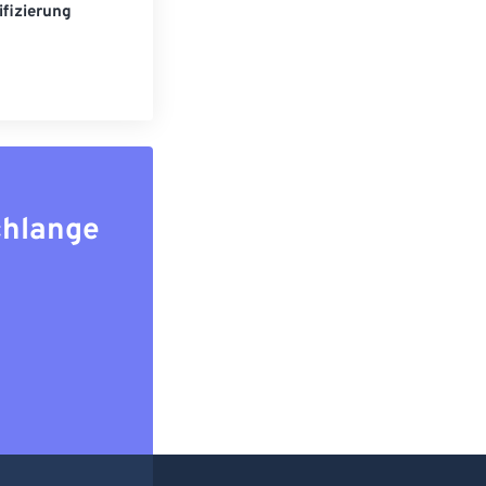
fizierung
chlange