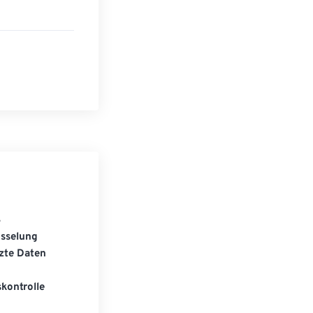
S
üsselung
zte Daten
kontrolle