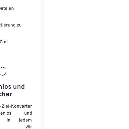
ateien
tierung zu
Ziel
nlos und
cher
-Ziel-Konverter
tenlos und
ert in jedem
wser. Wir