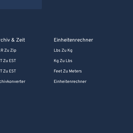
chiv & Zeit
Einheitenrechner
R Zu Zip
Lbs Zu Kg
T Zu EST
Kg Zu Lbs
T Zu EST
Feet Zu Meters
chivkonverter
Einheitenrechner