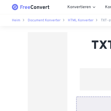
Konvertieren
Ko
Heim
Document Konverter
HTML Konverter
TXT -
TXT