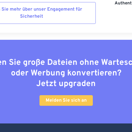
Authenti
 Sie mehr über unser Engagement für
Sicherheit
n Sie große Dateien ohne Wartes
oder Werbung konvertieren?
Jetzt upgraden
Melden Sie sich an