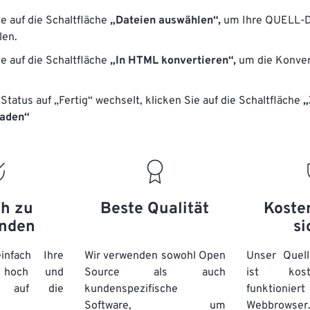
ie auf die Schaltfläche
„Dateien auswählen“,
um Ihre QUELL-D
len.
ie auf die Schaltfläche
„In HTML konvertieren“,
um die Konver
Status auf „Fertig“ wechselt, klicken Sie auf die Schaltfläche
„
laden“
ch zu
Beste Qualität
Koste
nden
si
nfach Ihre
Wir verwenden sowohl Open
Unser Quell
n hoch und
Source als auch
ist kos
e auf die
kundenspezifische
funktioni
Software, um
Webbro