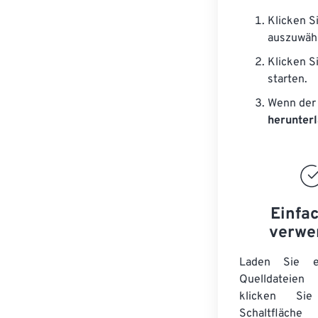
Klicken S
auszuwäh
Klicken S
starten.
Wenn der 
herunter
Einfa
verwe
Laden Sie ei
Quelldateie
klicken Si
Schaltfläche