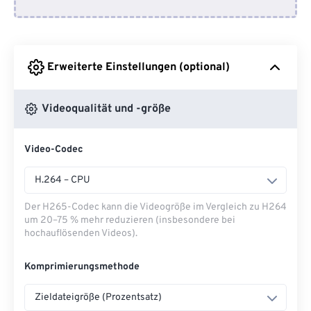
Von Google Drive
Erweiterte Einstellungen (optional)
Von OneDrive
Videoqualität und -größe
Von URL
Video-Codec
H.264 – CPU
Der H265-Codec kann die Videogröße im Vergleich zu H264
um 20–75 % mehr reduzieren (insbesondere bei
hochauflösenden Videos).
Komprimierungsmethode
Zieldateigröße (Prozentsatz)