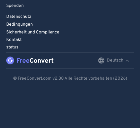
Spenden
Datenschutz
Bedingungen
Sicherheit und Compliance
Kontakt
status
Deutsch
English
Deutsch
© FreeConvert.com
v2.30
Alle Rechte vorbehalten (2026)
Español
Français
Português
Italiano
Dutch