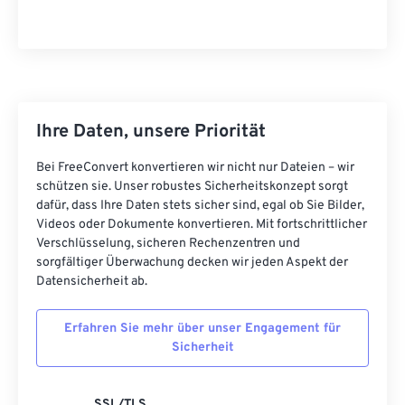
43
43
43
43
43
43
44
44
44
44
44
44
45
45
45
45
45
45
46
46
46
46
46
46
Ihre Daten, unsere Priorität
47
47
47
47
47
47
Bei FreeConvert konvertieren wir nicht nur Dateien – wir
48
48
48
48
48
48
schützen sie. Unser robustes Sicherheitskonzept sorgt
dafür, dass Ihre Daten stets sicher sind, egal ob Sie Bilder,
49
49
49
49
49
49
Videos oder Dokumente konvertieren. Mit fortschrittlicher
50
50
50
50
50
50
Verschlüsselung, sicheren Rechenzentren und
sorgfältiger Überwachung decken wir jeden Aspekt der
51
51
51
51
51
51
Datensicherheit ab.
52
52
52
52
52
52
Erfahren Sie mehr über unser Engagement für
53
53
53
53
53
53
Sicherheit
54
54
54
54
54
54
55
55
55
55
55
55
SSL/TLS