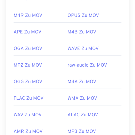
M4R Zu MOV
OPUS Zu MOV
APE Zu MOV
M4B Zu MOV
OGA Zu MOV
WAVE Zu MOV
MP2 Zu MOV
raw-audio Zu MOV
OGG Zu MOV
M4A Zu MOV
00
00
00
00
00
00
00
00
FLAC Zu MOV
WMA Zu MOV
00
00
00
00
00
00
00
00
WAV Zu MOV
ALAC Zu MOV
01
01
01
01
01
01
01
01
02
02
02
02
02
02
02
02
AMR Zu MOV
MP3 Zu MOV