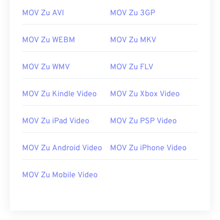
handelt es sich um AutoCAD AutoFlix und ROSE
MOV Zu AVI
MOV Zu 3GP
Online. Diese Dateitypen haben nichts miteinander
zu tun. Einer ist veraltet, der andere gehört zu
MOV Zu WEBM
MOV Zu MKV
einem Online-Spiel. Diese Technologien wurden
nicht von Apple entwickelt und lassen sich nicht in
MOV Zu WMV
MOV Zu FLV
QuickTime öffnen.
Entwickelt von:
Apple Inc.
MOV Zu Kindle Video
MOV Zu Xbox Video
Erstveröffentlichung:
2001
Nützliche Links:
MOV Zu iPad Video
MOV Zu PSP Video
https://en.wikipedia.org/wiki/QuickTime_File_Format
https://developer.apple.com/library/archive/documen
MOV Zu Android Video
MOV Zu iPhone Video
CH203-BBCGDDDF
MOV Zu Mobile Video