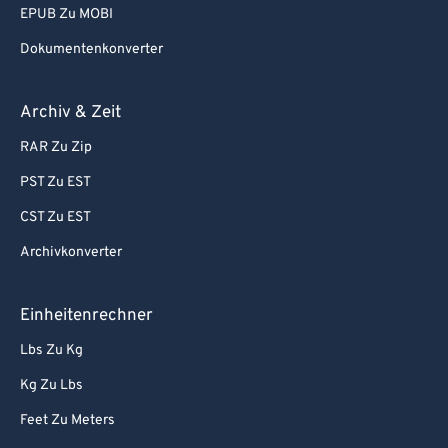
95
95
EPUB Zu MOBI
96
96
Dokumentenkonverter
97
97
98
98
Archiv & Zeit
99
99
RAR Zu Zip
PST Zu EST
CST Zu EST
Archivkonverter
Einheitenrechner
Lbs Zu Kg
Kg Zu Lbs
Feet Zu Meters