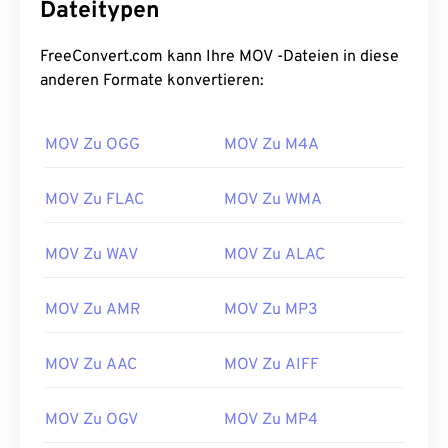
sich besonders gut zum Speichern von
Dateitypen
Multimediadateien auf dem Gerät. Eines seiner
wichtigsten Merkmale ist die Speicherung von
FreeConvert.com kann Ihre MOV -Dateien in diese
Daten in Film-„
Atomen
“ und „Tracks“, die eine
anderen Formate konvertieren:
hochspezifische Bearbeitung der Dateien
ermöglichen.
MOV Zu OGG
MOV Zu M4A
Wie öffnet man eine MOV-Datei?
MOV Zu FLAC
MOV Zu WMA
Standardmäßig werden MOV-Dateien mit
QuickTime
geöffnet. MOV-Dateien der Version 2.0
MOV Zu WAV
MOV Zu ALAC
oder älter können mit
dem Windows Media Player
geöffnet werden. Neuere Versionen lassen sich
MOV Zu AMR
MOV Zu MP3
jedoch nicht öffnen. Wenn sich eine MOV-Datei
nicht mit QuickTime öffnen lässt, verwenden Sie
den VLC Media Player
, der auf vielen Plattformen,
MOV Zu AAC
MOV Zu AIFF
auch auf Mobilgeräten, funktioniert.
Beachten Sie, dass zwei weitere Dateitypen
MOV Zu OGV
MOV Zu MP4
ebenfalls die Erweiterung MOV verwenden. Dabei