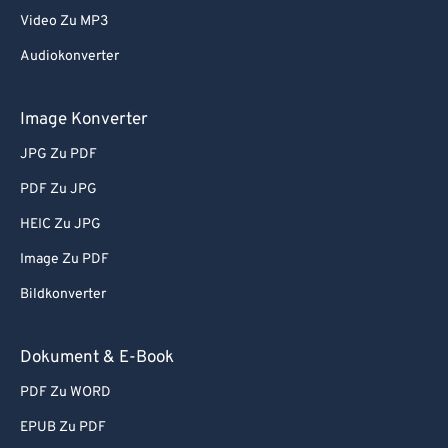
82
82
Video Zu MP3
83
83
Audiokonverter
84
84
85
85
Image Konverter
86
86
JPG Zu PDF
87
87
PDF Zu JPG
88
88
HEIC Zu JPG
89
89
Image Zu PDF
90
90
Bildkonverter
91
91
92
92
Dokument & E-Book
93
93
PDF Zu WORD
94
94
EPUB Zu PDF