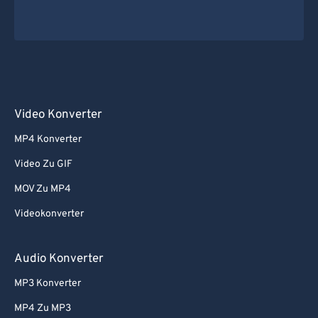
69
69
70
70
71
71
72
72
73
73
Video Konverter
74
74
MP4 Konverter
75
75
Video Zu GIF
76
76
MOV Zu MP4
77
77
Videokonverter
78
78
79
79
Audio Konverter
80
80
MP3 Konverter
81
81
MP4 Zu MP3