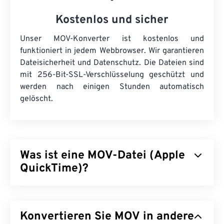
Kostenlos und sicher
Unser MOV-Konverter ist kostenlos und
funktioniert in jedem Webbrowser. Wir garantieren
Dateisicherheit und Datenschutz. Die Dateien sind
mit 256-Bit-SSL-Verschlüsselung geschützt und
werden nach einigen Stunden automatisch
gelöscht.
Was ist eine MOV-Datei (Apple
QuickTime)?
Apple QuickTime (MOV) ist ein Container für
verschiedene Multimediadateien, darunter auch
Konvertieren Sie MOV in andere
3D-
und
Virtual-Reality-Dateien (VR)
. Er eignet