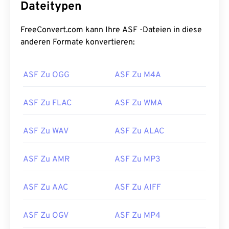
es für Streaming und system- und
Dateitypen
protokollunabhängig konzipiert. Es unterstützt
Kapitel, Untertitel, Metadaten-Tags, Streaming und
FreeConvert.com kann Ihre ASF -Dateien in diese
Hardware-Player, jedoch keine Menüs.
anderen Formate konvertieren:
Wie öffnet man eine ASF-Datei?
ASF Zu OGG
ASF Zu M4A
Zum Öffnen einer ASF-Datei verwenden Sie am
besten
den Windows Media Player
. Alternativ ist
ASF Zu FLAC
ASF Zu WMA
auch
der VLC Media Player
eine gute Wahl.
Beachten Sie, dass ASF
WMA-
und
WMV-
Dateien
ASF Zu WAV
ASF Zu ALAC
enthalten kann, die möglicherweise als
Dateierweiterung der ASF-Datei angezeigt werden.
ASF Zu AMR
ASF Zu MP3
Entwickelt von:
Microsoft
Erstveröffentlichung:
1995
ASF Zu AAC
ASF Zu AIFF
Nützliche Links:
ASF Zu OGV
ASF Zu MP4
https://en.wikipedia.org/wiki/Advanced_Systems_Form