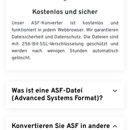
Kostenlos und sicher
Unser ASF-Konverter ist kostenlos und
funktioniert in jedem Webbrowser. Wir garantieren
Dateisicherheit und Datenschutz. Die Dateien sind
mit 256-Bit-SSL-Verschlüsselung geschützt und
werden nach wenigen Stunden automatisch
gelöscht.
Was ist eine ASF-Datei
(Advanced Systems Format)?
Advanced Systems Format (ASF) ist ein
proprietäres
Microsoft-Produkt, das als Container
Konvertieren Sie ASF in andere
für Windows-Multimediainhalte dient. Microsoft hat