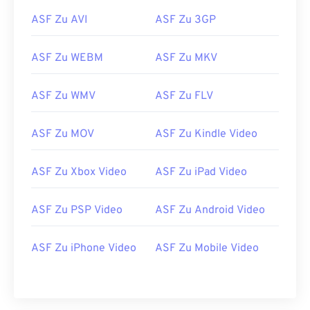
https://docs.microsoft.com/en-
ASF Zu AVI
ASF Zu 3GP
us/windows/desktop/wmformat/overview-of-the-
asf-format
ASF Zu WEBM
ASF Zu MKV
ASF Zu WMV
ASF Zu FLV
ASF Zu MOV
ASF Zu Kindle Video
ASF Zu Xbox Video
ASF Zu iPad Video
ASF Zu PSP Video
ASF Zu Android Video
ASF Zu iPhone Video
ASF Zu Mobile Video