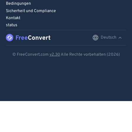
Bedingungen
Sicherheit und Compliance
Kontakt
status
Deutsch
English
Deutsch
© FreeConvert.com
v2.30
Alle Rechte vorbehalten (2026)
Español
Français
Português
Italiano
Dutch
日本語