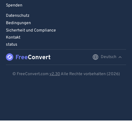
Spenden
Datenschutz
Bedingungen
Sicherheit und Compliance
Kontakt
status
Deutsch
English
Deutsch
© FreeConvert.com
v2.30
Alle Rechte vorbehalten (2026)
Español
Français
Português
Italiano
Dutch