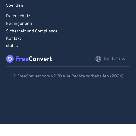
Spenden
Datenschutz
Bedingungen
Sicherheit und Compliance
Kontakt
status
Deutsch
English
Deutsch
© FreeConvert.com
v2.30
Alle Rechte vorbehalten (2026)
Español
Français
Português
Italiano
Dutch