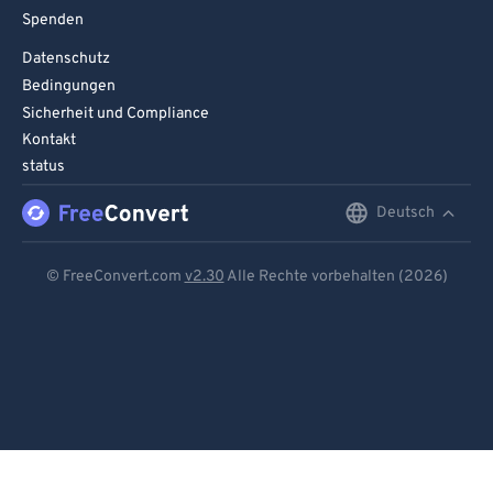
Spenden
Datenschutz
Bedingungen
Sicherheit und Compliance
Kontakt
status
Deutsch
English
Deutsch
© FreeConvert.com
v2.30
Alle Rechte vorbehalten (2026)
Español
Français
Português
Italiano
Dutch