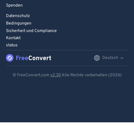
Spenden
Datenschutz
Bedingungen
Sicherheit und Compliance
Kontakt
status
Deutsch
English
Deutsch
© FreeConvert.com
v2.30
Alle Rechte vorbehalten (2026)
Español
Français
Português
Italiano
Dutch