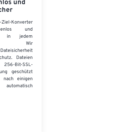
nlos und
cher
-Ziel-Konverter
tenlos und
ert in jedem
wser. Wir
Dateisicherheit
chutz. Dateien
256-Bit-SSL-
lung geschützt
 nach einigen
automatisch