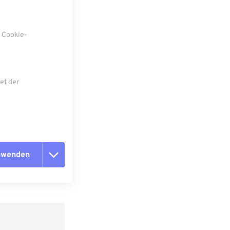
, Cookie-
et der
anwenden
n zurücksetzen
 anwenden