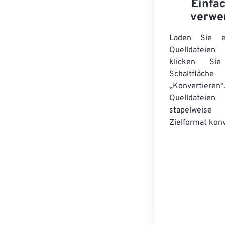
Einfa
verwe
Laden Sie ei
Quelldateie
klicken Si
Schaltfläche
„Konvertieren“
Quelldateien
stapelwei
Zielformat konv