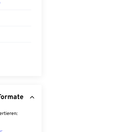
D
D
dere Formate
onvertieren: