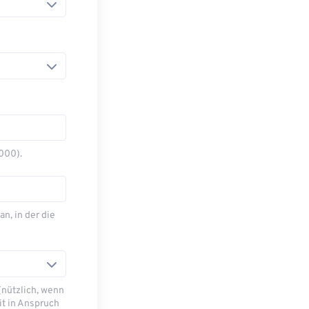
1000).
an, in der die
(nützlich, wenn
it in Anspruch