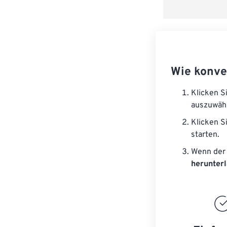
Wie konve
Klicken S
auszuwäh
Klicken S
starten.
Wenn der 
herunter