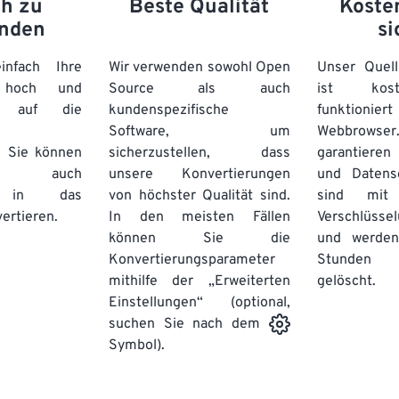
ch zu
Beste Qualität
Koste
nden
si
nfach Ihre
Wir verwenden sowohl Open
Unser Quell
n hoch und
Source als auch
ist kos
e auf die
kundenspezifische
funktioni
Software, um
Webbro
. Sie können
sicherzustellen, dass
garantieren 
auch
unsere Konvertierungen
und Datens
se in das
von höchster Qualität sind.
sind mit 
ertieren.
In den meisten Fällen
Verschlüsse
können Sie die
und werden
Konvertierungsparameter
Stunden 
mithilfe der „Erweiterten
gelöscht.
Einstellungen“ (optional,
suchen Sie nach dem
Symbol).