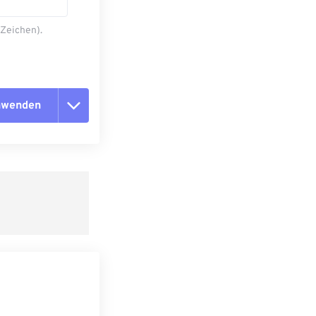
 Zeichen).
anwenden
n zurücksetzen
 anwenden
speichern