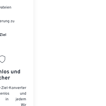
ateien
erung zu
Ziel
nlos und
cher
-Ziel-Konverter
tenlos und
ert in jedem
wser. Wir