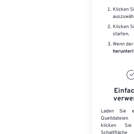
Klicken S
auszuwäh
Klicken S
starten.
Wenn der 
herunter
Einfa
verwe
Laden Sie ei
Quelldateie
klicken Si
Schaltfläche