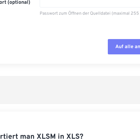
rt (optional)
Passwort zum Öffnen der Quelldatei (maximal 255
Auf alle 
Alle Optione
Aus Vorgabe
Als Vorgabe 
rtiert man XLSM in XLS?