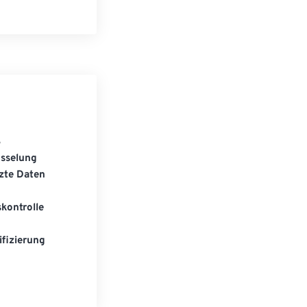
S
üsselung
zte Daten
kontrolle
fizierung