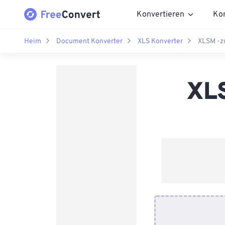
Konvertieren
Ko
Heim
Document Konverter
XLS Konverter
XLSM -z
XLS