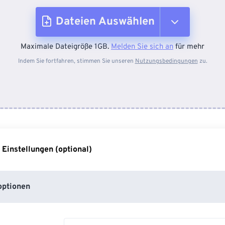
Dateien Auswählen
Maximale Dateigröße 1GB.
Melden Sie sich an
für mehr
Vom Gerät
Indem Sie fortfahren, stimmen Sie unseren
Nutzungsbedingungen
zu.
Von Dropbox
Von Google Drive
 Einstellungen (optional)
Von OneDrive
ptionen
Von URL