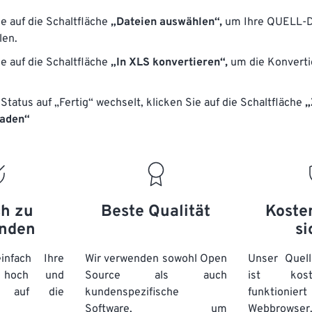
ie auf die Schaltfläche
„Dateien auswählen“,
um Ihre QUELL-D
len.
ie auf die Schaltfläche
„In XLS konvertieren“,
um die Konverti
Status auf „Fertig“ wechselt, klicken Sie auf die Schaltfläche
„
laden“
ch zu
Beste Qualität
Koste
nden
si
nfach Ihre
Wir verwenden sowohl Open
Unser Quell
n hoch und
Source als auch
ist kos
e auf die
kundenspezifische
funktioni
Software, um
Webbro