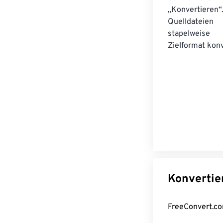
„Konvertieren“
Quelldateien
stapelwei
Zielformat konv