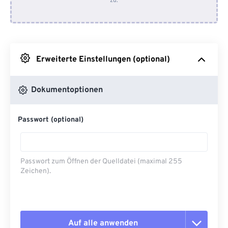
zu.
Von Dropbox
Von Google Drive
Erweiterte Einstellungen (optional)
Von OneDrive
Dokumentoptionen
Von URL
Passwort (optional)
Passwort zum Öffnen der Quelldatei (maximal 255
Zeichen).
Auf alle anwenden