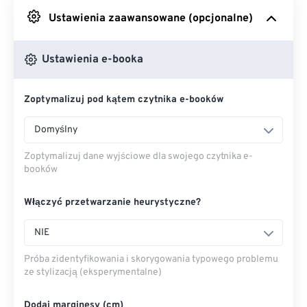
Ustawienia zaawansowane (opcjonalne)
Z Dysku Google
Ustawienia e-booka
Z OneDrive
Zoptymalizuj pod kątem czytnika e-booków
Z adresu URL
Domyślny
Zoptymalizuj dane wyjściowe dla swojego czytnika e-
booków
Włączyć przetwarzanie heurystyczne?
NIE
Próba zidentyfikowania i skorygowania typowego problemu
ze stylizacją (eksperymentalne)
Dodaj marginesy (cm)