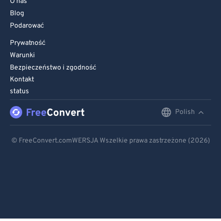
O nas
Blog
Podarować
Prywatność
Warunki
Bezpieczeństwo i zgodność
Kontakt
status
Polish
English
Deutsch
© FreeConvert.comWERSJA Wszelkie prawa zastrzeżone (2026)
Español
Français
Português
Italiano