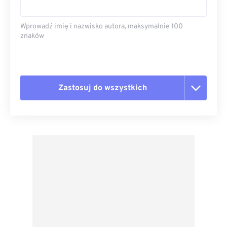
Wprowadź imię i nazwisko autora, maksymalnie 100
znaków
Zastosuj do wszystkich
Zresetuj wszystkie opcje
Zastosuj z ustawień wstępnych
Zapisz jako ustawienie wstępne