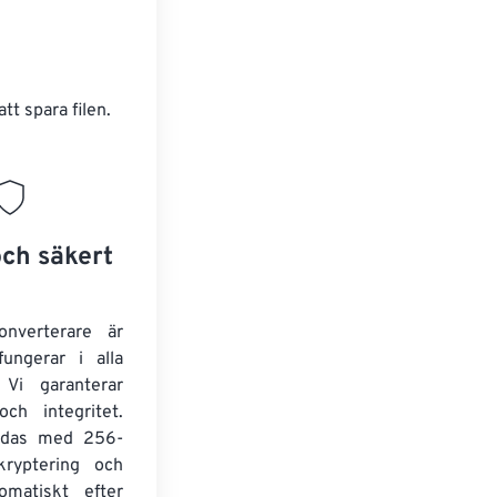
att spara filen.
och säkert
onverterare är
fungerar i alla
 Vi garanterar
och integritet.
yddas med 256-
kryptering och
omatiskt efter