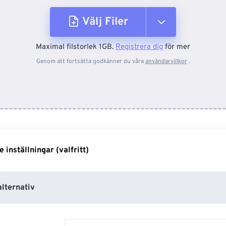
Välj Filer
Maximal filstorlek 1GB.
Registrera dig
för mer
Från enhet
Genom att fortsätta godkänner du våra
användarvillkor
.
Från Dropbox
Från Google Drive
inställningar (valfritt)
Från OneDrive
lternativ
Från URL