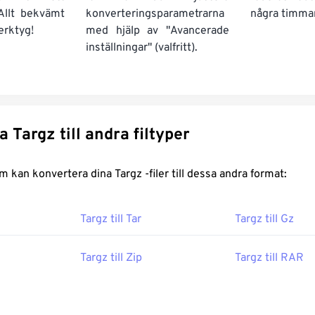
Allt bekvämt
konverteringsparametrarna
några timmar
erktyg!
med hjälp av "Avancerade
inställningar" (valfritt).
Konvertera Targz till andra filtyper
FreeConvert.com kan konvertera dina Targz -filer till dessa andra format:
Targz till Tar
Targz till Gz
Targz till Zip
Targz till RAR