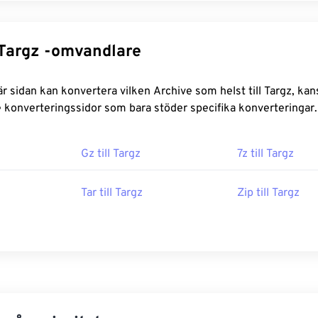
Specifika Targz -omvandlare
vertera vilken Archive som helst till Targz, kanske du vill
 konverteringssidor som bara stöder specifika konverteringar.
Gz till Targz
7z till Targz
Tar till Targz
Zip till Targz