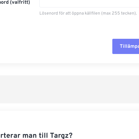
ord (valfritt)
Lösenord för att öppna källfilen (max 255 tecken).
Tillämpa
Återställ al
Använd från
Spara som f
rterar man till Targz?