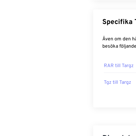
Även om den här sidan kan kon
besöka följande
RAR till Targz
Tgz till Targz