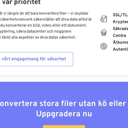
 vår prioritet
 vi längre än att bara konvertera filer – vi skyddar
SSL/TL
säkerhetsramverk säkerställer att dina data alltid är
Krypte
 du konverterar en bild, video eller ett dokument.
Säkrad
yptering, säkra datacenter och noggrann
Centra
 täckt alla aspekter av dina datas säkerhet.
Åtkoms
Autenti
 vårt engagemang för säkerhet
konvertera stora filer utan kö elle
Uppgradera nu