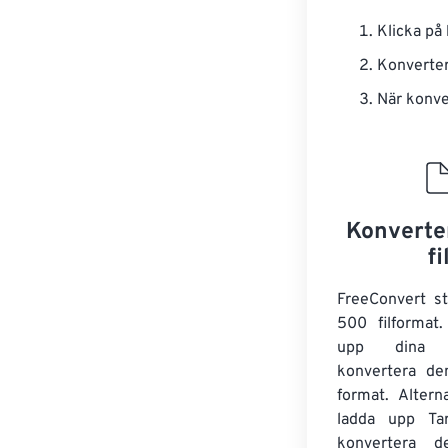
Klicka p
Konverter
När konve
Konverter
fi
FreeConvert st
500 filformat
upp dina 
konvertera dem
format. Altern
ladda upp Tar
konvertera d