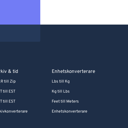
kiv & tid
Enhetskonverterare
R till Zip
Lbs till Kg
T till EST
Kg till Lbs
T till EST
Feet till Meters
kivkonverterare
Enhetskonverterare