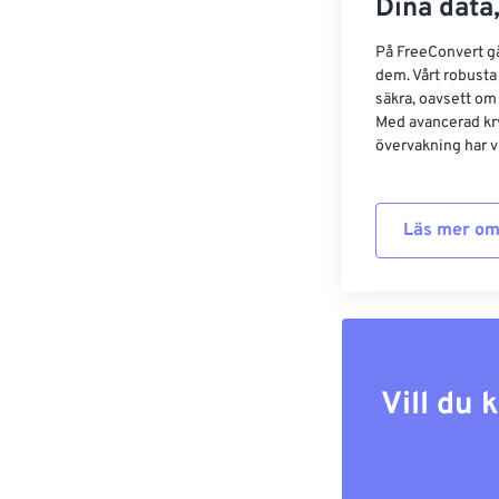
Dina data,
På FreeConvert går
dem. Vårt robusta 
säkra, oavsett om
Med avancerad kr
övervakning har vi
Läs mer om
Vill du 