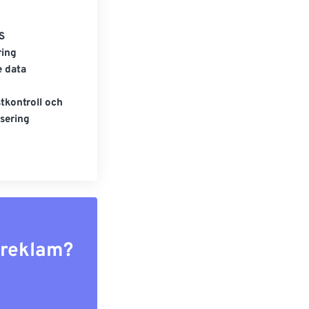
S
ring
e data
tkontroll och
sering
r reklam?