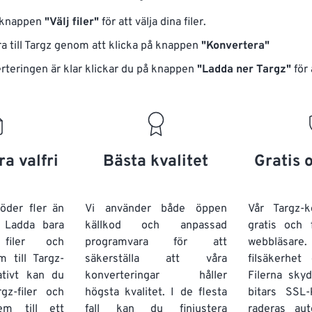
å knappen
"Välj filer"
för att välja dina filer.
a till Targz genom att klicka på knappen
"Konvertera"
rteringen är klar klickar du på knappen
"Ladda ner Targz"
för 
a valfri
Bästa kvalitet
Gratis 
l
öder fler än
Vi använder både öppen
Vår Targz-k
. Ladda bara
källkod och anpassad
gratis och 
filer och
programvara för att
webbläsare.
 till Targz-
säkerställa att våra
filsäkerhet 
ativt kan du
konverteringar håller
Filerna sk
gz-filer och
högsta kvalitet. I de flesta
bitars SSL-
em till ett
fall kan du finjustera
raderas aut