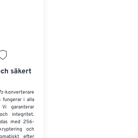
och säkert
 7z-konverterare
 fungerar i alla
 Vi garanterar
och integritet.
yddas med 256-
kryptering och
omatiskt efter