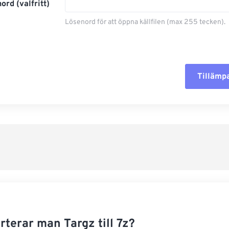
ord (valfritt)
Lösenord för att öppna källfilen (max 255 tecken).
Tillämpa
Återställ al
Använd från
Spara som f
terar man Targz till 7z?