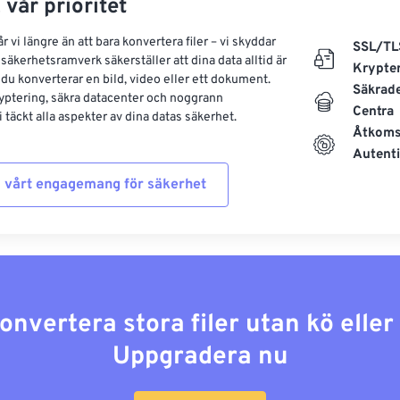
 vår prioritet
 vi längre än att bara konvertera filer – vi skyddar
SSL/TL
säkerhetsramverk säkerställer att dina data alltid är
Krypte
 du konverterar en bild, video eller ett dokument.
Säkrad
yptering, säkra datacenter och noggrann
Centra
 täckt alla aspekter av dina datas säkerhet.
Åtkoms
Autenti
 vårt engagemang för säkerhet
konvertera stora filer utan kö elle
Uppgradera nu