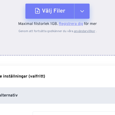
Välj Filer
Maximal filstorlek 1GB.
Registrera dig
för mer
Från enhet
Genom att fortsätta godkänner du våra
användarvillkor
.
Från Dropbox
Från Google Drive
inställningar (valfritt)
Från OneDrive
lternativ
Från URL