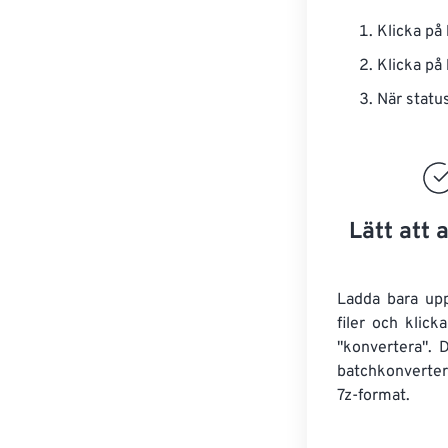
Klicka p
Klicka p
När status
Lätt att
Ladda bara upp
filer och klic
"konvertera". 
batchkonvert
7z-format.