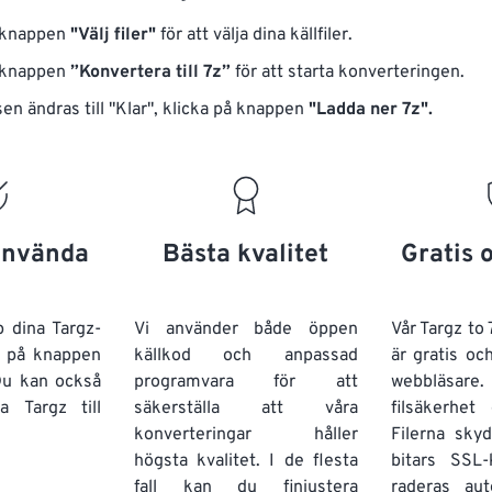
å knappen
"Välj filer"
för att välja dina källfiler.
å knappen
”Konvertera till 7z”
för att starta konverteringen.
en ändras till "Klar", klicka på knappen
"Ladda ner 7z".
 använda
Bästa kvalitet
Gratis 
 dina Targz-
Vi använder både öppen
Vår Targz to
ka på knappen
källkod och anpassad
är gratis och
Du kan också
programvara för att
webbläsare.
era
Targz
till
säkerställa att våra
filsäkerhet 
konverteringar håller
Filerna sk
högsta kvalitet. I de flesta
bitars SSL-
fall kan du finjustera
raderas aut