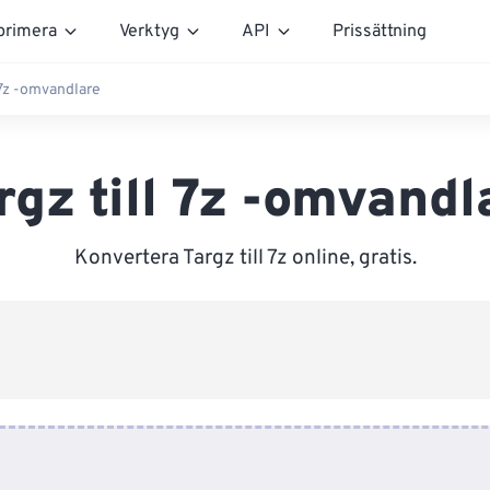
rimera
Verktyg
API
Prissättning
l 7z -omvandlare
rgz till 7z -omvandl
Konvertera Targz till 7z online, gratis.