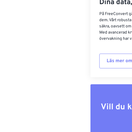
Dina data,
På FreeConvert går
dem. Vårt robusta 
säkra, oavsett om
Med avancerad kr
övervakning har vi
Läs mer om
Vill du 