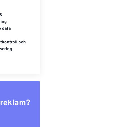
S
ring
e data
tkontroll och
sering
r reklam?