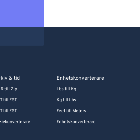
kiv & tid
Enhetskonverterare
R till Zip
Lbs till Kg
T till EST
Kg till Lbs
T till EST
Feet till Meters
kivkonverterare
Enhetskonverterare