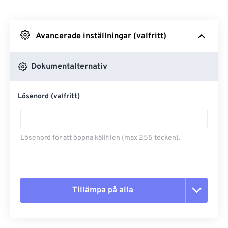
Från Dropbox
Avancerade inställningar (valfritt)
Från Google Drive
Dokumentalternativ
Från OneDrive
Lösenord (valfritt)
Från URL
Lösenord för att öppna källfilen (max 255 tecken).
Tillämpa på alla
Återställ alla alternativ