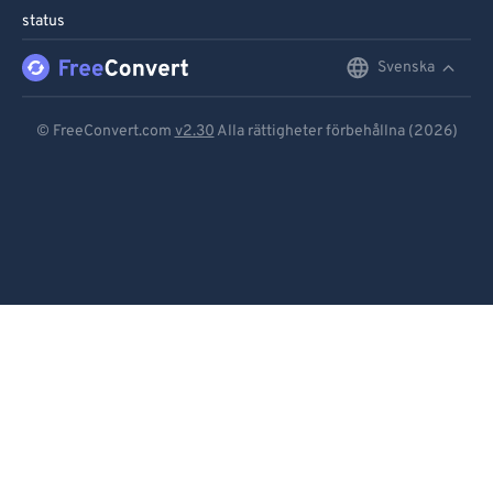
status
Svenska
English
Deutsch
© FreeConvert.com
v2.30
Alla rättigheter förbehållna (2026)
Español
Français
Português
Italiano
Dutch
日本語
简体中文
繁體中文