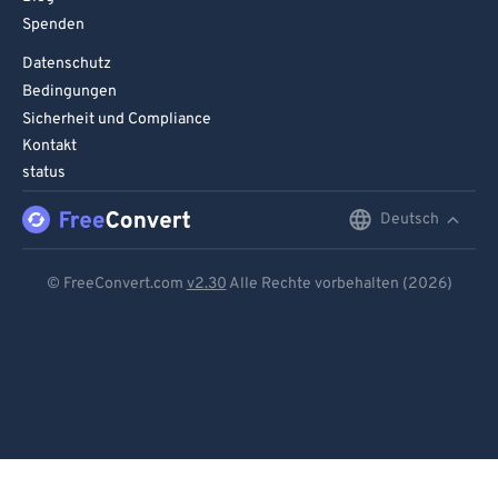
Spenden
Datenschutz
Bedingungen
Sicherheit und Compliance
Kontakt
status
Deutsch
English
Deutsch
© FreeConvert.com
v2.30
Alle Rechte vorbehalten (2026)
Español
Français
Português
Italiano
Dutch