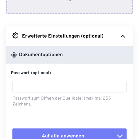
zu.
Von Dropbox
Von Google Drive
Erweiterte Einstellungen (optional)
Von OneDrive
Dokumentoptionen
Von URL
Passwort (optional)
Passwort zum Öffnen der Quelldatei (maximal 255
Zeichen).
Auf alle anwenden