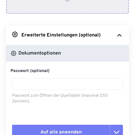
zu.
Von Dropbox
Von Google Drive
Erweiterte Einstellungen (optional)
Von OneDrive
Dokumentoptionen
Von URL
Passwort (optional)
Passwort zum Öffnen der Quelldatei (maximal 255
Zeichen).
Auf alle anwenden