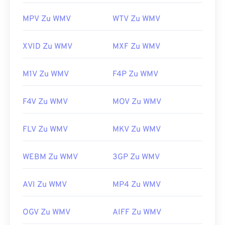
Entwickelt von:
Microsoft
MPV Zu WMV
WTV Zu WMV
Erstveröffentlichung:
1999
Nützliche Links:
XVID Zu WMV
MXF Zu WMV
https://en.wikipedia.org/wiki/Windows_Media_Video
M1V Zu WMV
F4P Zu WMV
https://en.wikipedia.org/wiki/Advanced_Systems_Form
F4V Zu WMV
MOV Zu WMV
FLV Zu WMV
MKV Zu WMV
WEBM Zu WMV
3GP Zu WMV
AVI Zu WMV
MP4 Zu WMV
OGV Zu WMV
AIFF Zu WMV