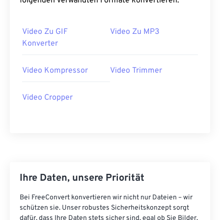
folgenden verwandten Formate konvertieren:
34
34
34
34
34
34
35
35
35
35
35
35
Video Zu GIF
Video Zu MP3
Konverter
36
36
36
36
36
36
37
37
37
37
37
37
Video Kompressor
Video Trimmer
38
38
38
38
38
38
39
39
39
39
39
39
Video Cropper
40
40
40
40
40
40
41
41
41
41
41
41
42
42
42
42
42
42
43
43
43
43
43
43
Ihre Daten, unsere Priorität
44
44
44
44
44
44
45
45
45
45
45
45
Bei FreeConvert konvertieren wir nicht nur Dateien – wir
schützen sie. Unser robustes Sicherheitskonzept sorgt
46
46
46
46
46
46
dafür, dass Ihre Daten stets sicher sind, egal ob Sie Bilder,