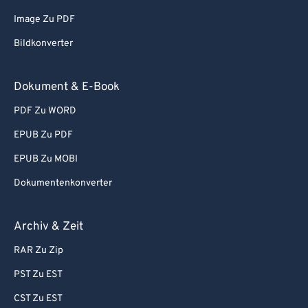
86
86
Image Zu PDF
87
87
Bildkonverter
88
88
89
89
Dokument & E-Book
90
90
PDF Zu WORD
91
91
EPUB Zu PDF
92
92
EPUB Zu MOBI
93
93
Dokumentenkonverter
94
94
95
95
Archiv & Zeit
96
96
RAR Zu Zip
97
97
PST Zu EST
98
98
CST Zu EST
99
99