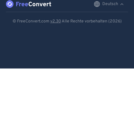
Deutsch
English
Deutsch
© FreeConvert.com
v2.30
Alle Rechte vorbehalten (2026)
Español
Français
Português
Italiano
Dutch
日本語
简体中文
繁體中文
한국어