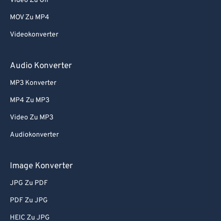
Video Zu GIF
73
73
MOV Zu MP4
74
74
Videokonverter
75
75
76
76
Audio Konverter
77
77
MP3 Konverter
78
78
MP4 Zu MP3
79
79
Video Zu MP3
80
80
Audiokonverter
81
81
82
82
Image Konverter
83
83
JPG Zu PDF
84
84
PDF Zu JPG
85
85
HEIC Zu JPG