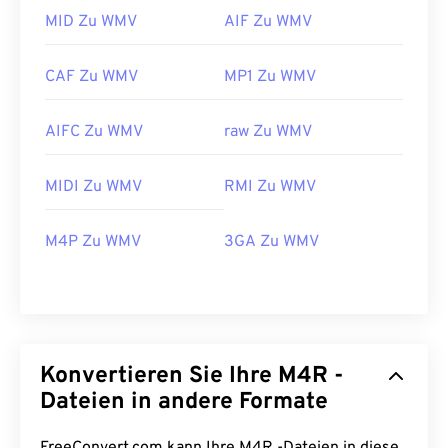
MID Zu WMV
AIF Zu WMV
CAF Zu WMV
MP1 Zu WMV
AIFC Zu WMV
raw Zu WMV
00
00
00
00
00
00
00
00
MIDI Zu WMV
RMI Zu WMV
00
00
00
00
00
00
00
00
M4P Zu WMV
3GA Zu WMV
01
01
01
01
01
01
01
01
02
02
02
02
02
02
02
02
03
03
03
03
03
03
03
03
04
04
04
04
04
04
04
04
Konvertieren Sie Ihre M4R -
05
05
05
05
05
05
05
05
Dateien in andere Formate
06
06
06
06
06
06
06
06