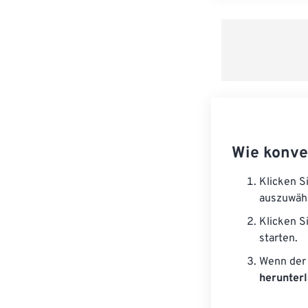
Wie konve
Klicken S
auszuwäh
Klicken S
starten.
Wenn der 
herunter