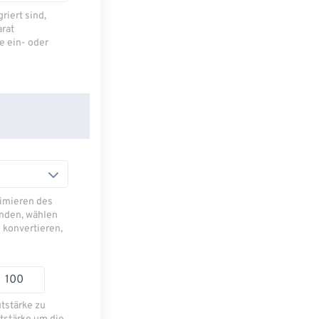
riert sind,
arat
e ein- oder
imieren des
nden, wählen
 konvertieren,
utstärke zu