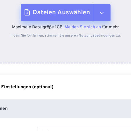
Dateien Auswählen
Maximale Dateigröße 1GB.
Melden Sie sich an
für mehr
Vom Gerät
Indem Sie fortfahren, stimmen Sie unseren
Nutzungsbedingungen
zu.
Von Dropbox
Von Google Drive
 Einstellungen (optional)
Von OneDrive
nen
Von URL