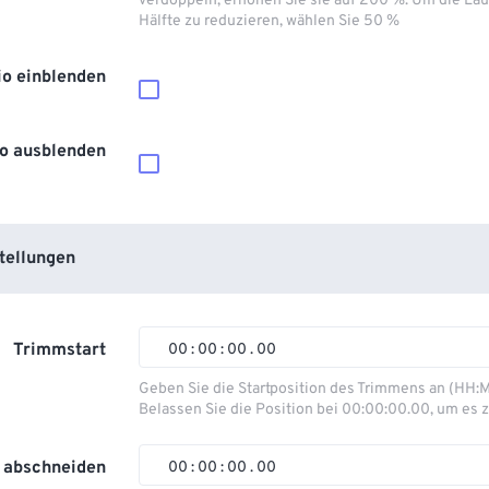
verdoppeln, erhöhen Sie sie auf 200 %. Um die Lau
Hälfte zu reduzieren, wählen Sie 50 %
io einblenden
o ausblenden
tellungen
Trimmstart
00
:
00
:
00
.
00
00
00
00
00
Geben Sie die Startposition des Trimmens an (HH:
Belassen Sie die Position bei 00:00:00.00, um es z
01
01
01
01
02
02
02
02
 abschneiden
00
:
00
:
00
.
00