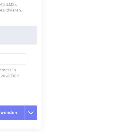
M:SS.MS).
eaktivieren.
ecks ​​in
en auf die
anwenden
n zurücksetzen
 anwenden