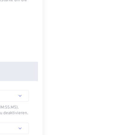
tstärke um die
MM:SS.MS).
u deaktivieren.