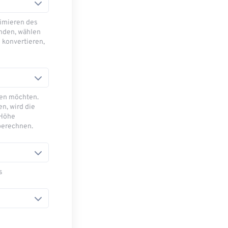
imieren des
nden, wählen
 konvertieren,
sen möchten.
n, wird die
 Höhe
berechnen.
s