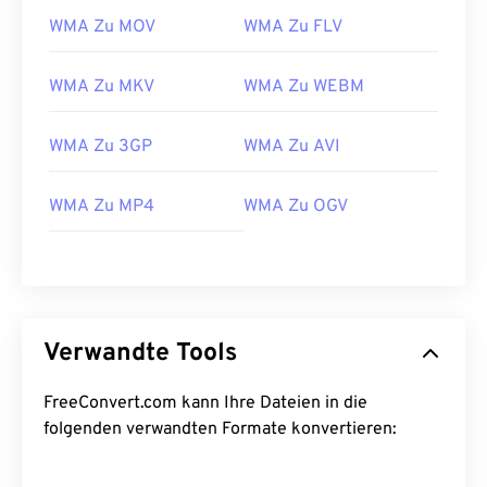
WMA Zu MOV
WMA Zu FLV
22
22
22
22
22
22
22
22
23
23
23
23
23
23
23
23
WMA Zu MKV
WMA Zu WEBM
24
24
24
24
24
24
WMA Zu 3GP
WMA Zu AVI
25
25
25
25
25
25
26
26
26
26
26
26
WMA Zu MP4
WMA Zu OGV
27
27
27
27
27
27
28
28
28
28
28
28
29
29
29
29
29
29
30
30
30
30
30
30
Verwandte Tools
31
31
31
31
31
31
FreeConvert.com kann Ihre Dateien in die
32
32
32
32
32
32
folgenden verwandten Formate konvertieren:
33
33
33
33
33
33
34
34
34
34
34
34