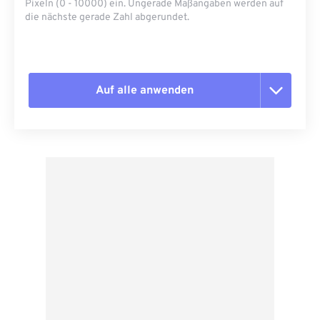
Pixeln (0 - 10000) ein. Ungerade Maßangaben werden auf
die nächste gerade Zahl abgerundet.
Auf alle anwenden
Alle Optionen zurücksetzen
Aus Vorgabe anwenden
Als Vorgabe speichern