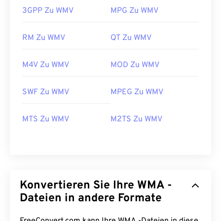
3GPP Zu WMV
MPG Zu WMV
RM Zu WMV
QT Zu WMV
00
00
00
00
00
00
00
00
M4V Zu WMV
MOD Zu WMV
00
00
00
00
00
00
00
00
SWF Zu WMV
MPEG Zu WMV
01
01
01
01
01
01
01
01
MTS Zu WMV
M2TS Zu WMV
02
02
02
02
02
02
02
02
03
03
03
03
03
03
03
03
04
04
04
04
04
04
04
04
05
05
05
05
05
05
05
05
Konvertieren Sie Ihre WMA -
06
06
06
06
06
06
06
06
Dateien in andere Formate
07
07
07
07
07
07
07
07