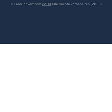
Deutsch
© FreeConvert.com
v2.30
Alle Rechte vorbehalten (2026)
Español
Français
Português
Italiano
Dutch
日本語
简体中文
繁體中文
한국어
Svenska