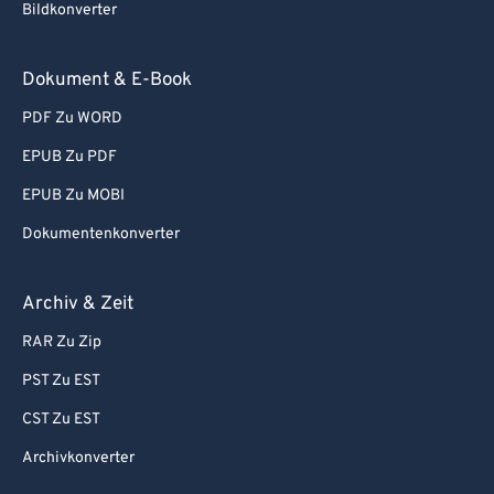
87
87
Bildkonverter
88
88
89
89
Dokument & E-Book
90
90
PDF Zu WORD
91
91
EPUB Zu PDF
92
92
EPUB Zu MOBI
93
93
Dokumentenkonverter
94
94
Archiv & Zeit
95
95
96
96
RAR Zu Zip
97
97
PST Zu EST
98
98
CST Zu EST
99
99
Archivkonverter