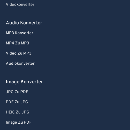
74
74
Videokonverter
75
75
76
76
Audio Konverter
77
77
MP3 Konverter
78
78
MP4 Zu MP3
79
79
Video Zu MP3
80
80
Audiokonverter
81
81
82
82
Image Konverter
83
83
JPG Zu PDF
84
84
PDF Zu JPG
85
85
HEIC Zu JPG
86
86
Image Zu PDF