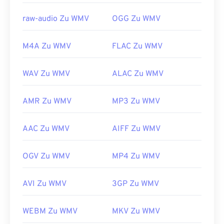
us/windows/desktop/medfound/windows-media-
Entwickelt von:
Microsoft
codecs
raw-audio Zu WMV
OGG Zu WMV
Erstveröffentlichung:
1999
Nützliche Links:
M4A Zu WMV
FLAC Zu WMV
https://en.wikipedia.org/wiki/Windows_Media_Video
WAV Zu WMV
ALAC Zu WMV
https://en.wikipedia.org/wiki/Advanced_Systems_Form
AMR Zu WMV
MP3 Zu WMV
AAC Zu WMV
AIFF Zu WMV
OGV Zu WMV
MP4 Zu WMV
AVI Zu WMV
3GP Zu WMV
WEBM Zu WMV
MKV Zu WMV