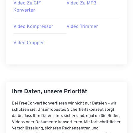
Video Zu GIF
Video Zu MP3
35
35
35
35
35
35
Konverter
36
36
36
36
36
36
Video Kompressor
Video Trimmer
37
37
37
37
37
37
38
38
38
38
38
38
Video Cropper
39
39
39
39
39
39
40
40
40
40
40
40
41
41
41
41
41
41
42
42
42
42
42
42
43
43
43
43
43
43
Ihre Daten, unsere Priorität
44
44
44
44
44
44
Bei FreeConvert konvertieren wir nicht nur Dateien – wir
45
45
45
45
45
45
schützen sie. Unser robustes Sicherheitskonzept sorgt
dafür, dass Ihre Daten stets sicher sind, egal ob Sie Bilder,
46
46
46
46
46
46
Videos oder Dokumente konvertieren. Mit fortschrittlicher
Verschlüsselung, sicheren Rechenzentren und
47
47
47
47
47
47