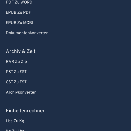
PDF Zu WORD
74
74
EPUB Zu PDF
75
75
EPUB Zu MOBI
76
76
Dokumentenkonverter
77
77
78
78
Archiv & Zeit
79
79
RAR Zu Zip
80
80
PST Zu EST
81
81
CST Zu EST
82
82
Archivkonverter
83
83
84
84
Einheitenrechner
85
85
Lbs Zu Kg
86
86