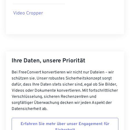
21
21
21
21
21
21
21
21
Video Cropper
22
22
22
22
22
22
22
22
23
23
23
23
23
23
23
23
24
24
24
24
24
24
25
25
25
25
25
25
26
26
26
26
26
26
Ihre Daten, unsere Priorität
27
27
27
27
27
27
Bei FreeConvert konvertieren wir nicht nur Dateien – wir
28
28
28
28
28
28
schützen sie. Unser robustes Sicherheitskonzept sorgt
29
29
29
29
29
29
dafür, dass Ihre Daten stets sicher sind, egal ob Sie Bilder,
Videos oder Dokumente konvertieren. Mit fortschrittlicher
30
30
30
30
30
30
Verschlüsselung, sicheren Rechenzentren und
31
31
31
31
31
31
sorgfältiger Überwachung decken wir jeden Aspekt der
Datensicherheit ab.
32
32
32
32
32
32
33
33
33
33
33
33
Erfahren Sie mehr über unser Engagement für