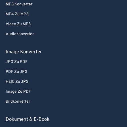
MP3 Konverter
61
61
MP4 Zu MP3
62
62
Video Zu MP3
63
63
Audiokonverter
64
64
65
65
Image Konverter
66
66
JPG Zu PDF
67
67
PDF Zu JPG
68
68
HEIC Zu JPG
69
69
Image Zu PDF
70
70
Bildkonverter
71
71
72
72
Dokument & E-Book
73
73