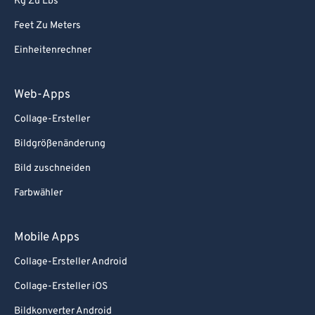
Kg Zu Lbs
87
87
Feet Zu Meters
88
88
Einheitenrechner
89
89
90
90
Web-Apps
91
91
Collage-Ersteller
92
92
Bildgrößenänderung
93
93
Bild zuschneiden
94
94
Farbwähler
95
95
96
96
Mobile Apps
97
97
Collage-Ersteller Android
98
98
Collage-Ersteller iOS
99
99
Bildkonverter Android