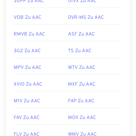
Pack (CCCP)
von einer vertrauenswürdigen Site wie
3GPP Zu AAC
DIVX Zu AAC
Ninite
herunter.
Da AAC-Dateien außerdem häufig als Audiodateien
für Videospiele dienen, lassen sie sich auf den
Entwickelt von:
VOB Zu AAC
Matroska
DVR-MS Zu AAC
meisten gängigen Spielekonsolen wie
Nintendo
Erstveröffentlichung:
2002
3DS
und
Playstation 4
öffnen.
RMVB Zu AAC
ASF Zu AAC
Nützliche Links:
Entwickelt von:
ISO/IEC MPEG Audio Committee
https://en.wikipedia.org/wiki/Matroska
Erstveröffentlichung:
1997
3G2 Zu AAC
TS Zu AAC
https://www.matroska.org/
Nützliche Links:
MPV Zu AAC
WTV Zu AAC
https://en.wikipedia.org/wiki/Advanced_Audio_Coding
https://www.iso.org/standard/43345.html?
XVID Zu AAC
MXF Zu AAC
browse=tc
M1V Zu AAC
F4P Zu AAC
F4V Zu AAC
MOV Zu AAC
FLV Zu AAC
WMV Zu AAC