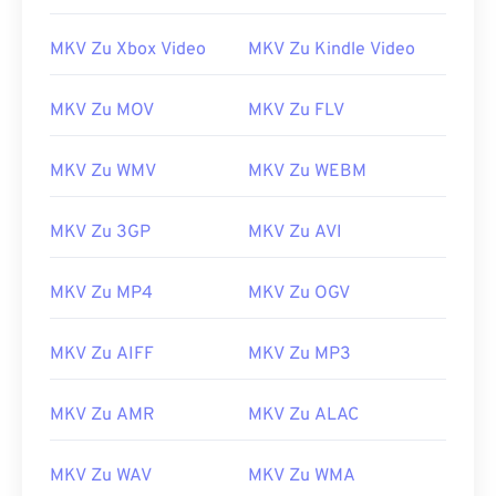
MKV Zu Xbox Video
MKV Zu Kindle Video
MKV Zu MOV
MKV Zu FLV
00
00
00
00
00
00
00
00
MKV Zu WMV
MKV Zu WEBM
00
00
00
00
00
00
00
00
MKV Zu 3GP
MKV Zu AVI
01
01
01
01
01
01
01
01
02
02
02
02
02
02
02
02
MKV Zu MP4
MKV Zu OGV
03
03
03
03
03
03
03
03
MKV Zu AIFF
MKV Zu MP3
04
04
04
04
04
04
04
04
05
05
05
05
05
05
05
05
MKV Zu AMR
MKV Zu ALAC
06
06
06
06
06
06
06
06
MKV Zu WAV
MKV Zu WMA
07
07
07
07
07
07
07
07