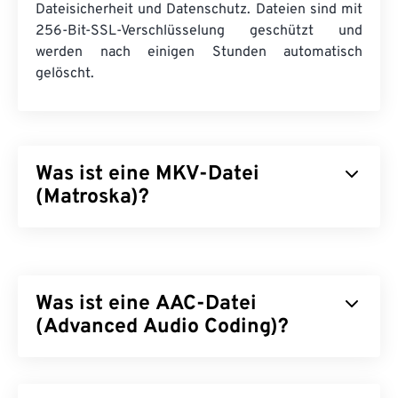
Dateisicherheit und Datenschutz. Dateien sind mit
256-Bit-SSL-Verschlüsselung geschützt und
werden nach einigen Stunden automatisch
gelöscht.
Was ist eine MKV-Datei
(Matroska)?
Matroska (MKV) ist ein kostenloser Open-Source-
Containerstandard, der eine unbegrenzte Anzahl
audiovisueller und multimedialer Dateien in einem
Was ist eine AAC-Datei
einzigen Dateiformat speichern kann. Da es sich
um Open Source handelt, kann der Benutzer es
(Advanced Audio Coding)?
mit
Open-Source-Software
anpassen. Der Name
leitet sich von den „
Matrjoschka
“-Puppen ab,
Advanced Audio Coding (AAC) ist ein digitales
einem berühmten russischen Kunsthandwerk, das
Audiodateiformat, das die Dateigröße durch