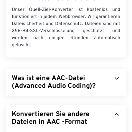
Unser Quell-Ziel-Konverter ist kostenlos und
funktioniert in jedem Webbrowser. Wir garantieren
Dateisicherheit und Datenschutz. Dateien sind mit
256-Bit-SSL-Verschlüsselung geschützt und
werden nach einigen Stunden automatisch
gelöscht.
Was ist eine AAC-Datei
(Advanced Audio Coding)?
Advanced Audio Coding (AAC) ist ein digitales
Audiodateiformat, das die Dateigröße durch
Konvertieren Sie andere
verlustbehaftete
Komprimierung reduziert. Es wird
hauptsächlich für digitales Fernsehen, digitales
Dateien in AAC -Format
Radio und Internet-Streaming verwendet. Es ist