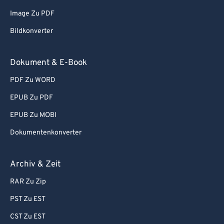
66
66
Image Zu PDF
67
67
Bildkonverter
68
68
69
69
Dokument & E-Book
70
70
PDF Zu WORD
71
71
EPUB Zu PDF
72
72
EPUB Zu MOBI
73
73
Dokumentenkonverter
74
74
75
75
Archiv & Zeit
76
76
RAR Zu Zip
77
77
PST Zu EST
78
78
CST Zu EST