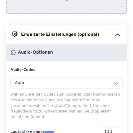
zu.
Von Dropbox
Von Google Drive
Erweiterte Einstellungen (optional)
Von OneDrive
Audio-Optionen
Von URL
Audio-Codec
Auto
Wählen Sie einen Codec zum Kodieren oder Komprimieren
des Audiostreams. Um den gängigsten Codec zu
verwenden, wählen Sie „Auto“ (empfohlen). Um ohne
Neukodierung zu konvertieren, wählen Sie „Kopieren“
(nicht empfohlen).
Lautstärke anpassen