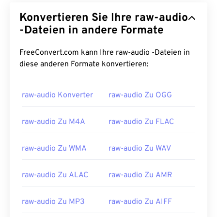
Konvertieren Sie Ihre raw-audio
-Dateien in andere Formate
FreeConvert.com kann Ihre raw-audio -Dateien in
diese anderen Formate konvertieren:
raw-audio Konverter
raw-audio Zu OGG
raw-audio Zu M4A
raw-audio Zu FLAC
raw-audio Zu WMA
raw-audio Zu WAV
raw-audio Zu ALAC
raw-audio Zu AMR
00
00
00
00
00
00
00
00
raw-audio Zu MP3
raw-audio Zu AIFF