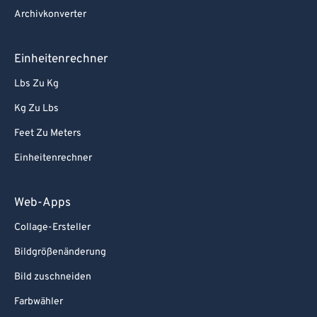
79
79
Archivkonverter
80
80
81
81
Einheitenrechner
82
82
Lbs Zu Kg
83
83
Kg Zu Lbs
84
84
Feet Zu Meters
85
85
Einheitenrechner
86
86
87
87
Web-Apps
88
88
Collage-Ersteller
89
89
Bildgrößenänderung
90
90
Bild zuschneiden
91
91
Farbwähler