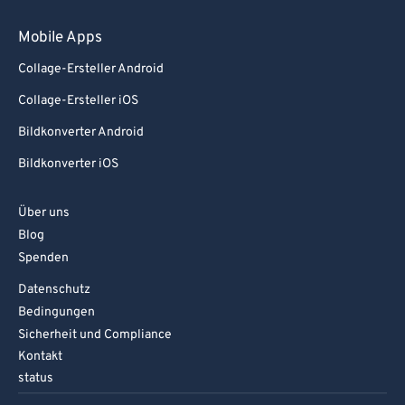
92
92
Mobile Apps
93
93
94
94
Collage-Ersteller Android
95
95
Collage-Ersteller iOS
96
96
Bildkonverter Android
97
97
Bildkonverter iOS
98
98
Über uns
99
99
Blog
Spenden
Datenschutz
Bedingungen
Sicherheit und Compliance
Kontakt
status