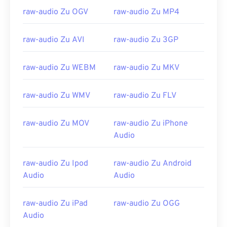
00
00
00
00
00
00
00
00
raw-audio Zu OGV
raw-audio Zu MP4
01
01
01
01
01
01
01
01
raw-audio Zu AVI
raw-audio Zu 3GP
02
02
02
02
02
02
02
02
03
03
03
03
03
03
03
03
raw-audio Zu WEBM
raw-audio Zu MKV
04
04
04
04
04
04
04
04
05
05
05
05
05
05
05
05
raw-audio Zu WMV
raw-audio Zu FLV
06
06
06
06
06
06
06
06
raw-audio Zu MOV
raw-audio Zu iPhone
07
07
07
07
07
07
07
07
Audio
08
08
08
08
08
08
08
08
09
09
09
09
09
09
09
09
raw-audio Zu Ipod
raw-audio Zu Android
Audio
Audio
10
10
10
10
10
10
10
10
11
11
11
11
11
11
11
11
raw-audio Zu iPad
raw-audio Zu OGG
12
12
12
12
12
12
12
12
Audio