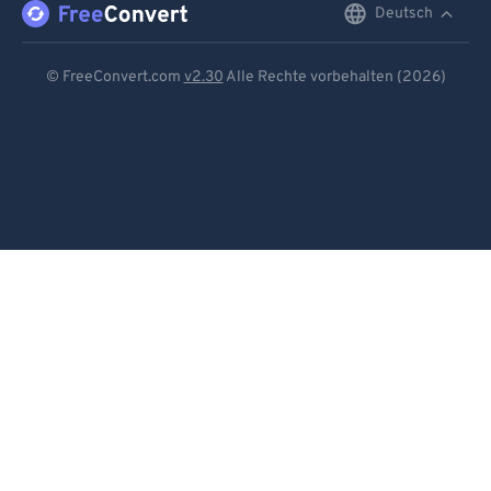
Deutsch
English
Deutsch
© FreeConvert.com
v2.30
Alle Rechte vorbehalten (2026)
Español
Français
Português
Italiano
Dutch
日本語
简体中文
繁體中文
한국어