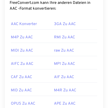
das Standard-Audioformat für
iOS
,
YouTube
,
FreeConvert.com kann Ihre anderen Dateien in
Nintendo
und
Playstation
.
ISO
/
IEC
stuft den AAC
AAC -Format konvertieren:
-Codec
als Verbesserung von
MP3
ein, da er die
Dateigröße effizienter komprimieren und
AAC Konverter
3GA Zu AAC
gleichzeitig eine ähnliche Qualität wie
unkomprimiertes Audio bieten kann.
M4P Zu AAC
RMI Zu AAC
Wie öffnet man eine AAC-Datei?
MIDI Zu AAC
raw Zu AAC
Die besten Ergebnisse erzielen Sie mit
dem VLC
Media Player
zum Öffnen von AAC-Dateien.
AIFC Zu AAC
MP1 Zu AAC
Alternativ können AAC-Dateien auch
standardmäßig in
iTunes
geöffnet werden. AAC-
Dateien sind jedoch allgegenwärtig und lassen sich
CAF Zu AAC
AIF Zu AAC
in vielen anderen Programmen und Software
öffnen.
MID Zu AAC
M4R Zu AAC
Da AAC-Dateien außerdem häufig als Audiodateien
für Videospiele dienen, lassen sie sich auf den
OPUS Zu AAC
APE Zu AAC
meisten gängigen Spielekonsolen wie
Nintendo