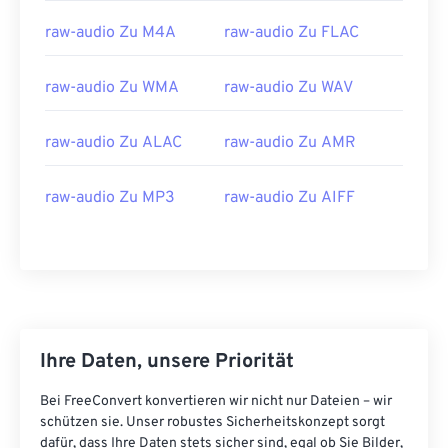
13
13
13
13
13
13
13
13
raw-audio Zu M4A
raw-audio Zu FLAC
14
14
14
14
14
14
14
14
15
15
15
15
15
15
15
15
raw-audio Zu WMA
raw-audio Zu WAV
16
16
16
16
16
16
16
16
raw-audio Zu ALAC
raw-audio Zu AMR
17
17
17
17
17
17
17
17
18
18
18
18
18
18
18
18
raw-audio Zu MP3
raw-audio Zu AIFF
19
19
19
19
19
19
19
19
20
20
20
20
20
20
20
20
21
21
21
21
21
21
21
21
22
22
22
22
22
22
22
22
23
23
23
23
23
23
23
23
Ihre Daten, unsere Priorität
24
24
24
24
24
24
Bei FreeConvert konvertieren wir nicht nur Dateien – wir
25
25
25
25
25
25
schützen sie. Unser robustes Sicherheitskonzept sorgt
dafür, dass Ihre Daten stets sicher sind, egal ob Sie Bilder,