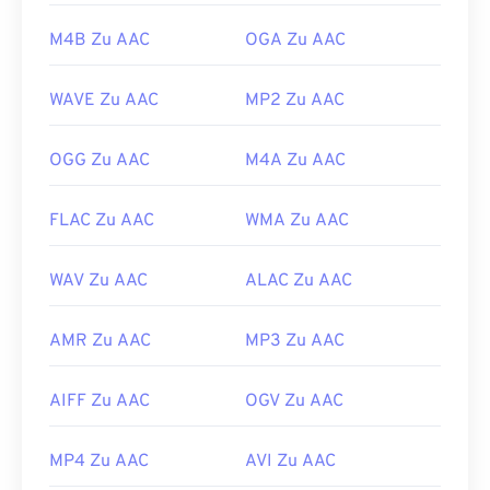
3DS
und
Playstation 4
öffnen.
M4B Zu AAC
OGA Zu AAC
Entwickelt von:
ISO/IEC MPEG Audio Committee
Erstveröffentlichung:
1997
WAVE Zu AAC
MP2 Zu AAC
Nützliche Links:
OGG Zu AAC
M4A Zu AAC
https://en.wikipedia.org/wiki/Advanced_Audio_Coding
https://www.iso.org/standard/43345.html?
FLAC Zu AAC
WMA Zu AAC
browse=tc
WAV Zu AAC
ALAC Zu AAC
AMR Zu AAC
MP3 Zu AAC
AIFF Zu AAC
OGV Zu AAC
MP4 Zu AAC
AVI Zu AAC