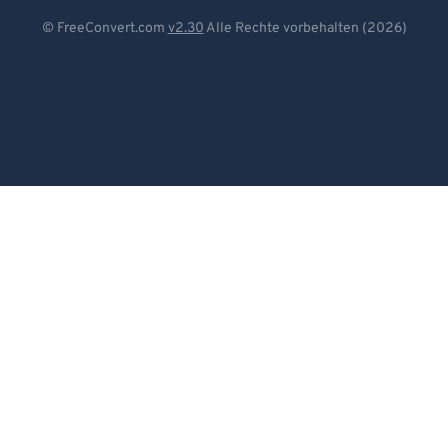
Deutsch
© FreeConvert.com
v2.30
Alle Rechte vorbehalten (2026)
Español
Français
Português
Italiano
Dutch
日本語
简体中文
繁體中文
한국어
Svenska