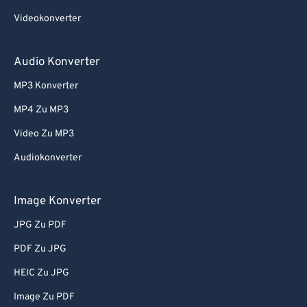
79
79
Videokonverter
80
80
81
81
Audio Konverter
82
82
MP3 Konverter
83
83
MP4 Zu MP3
84
84
Video Zu MP3
85
85
Audiokonverter
86
86
87
87
Image Konverter
88
88
JPG Zu PDF
89
89
PDF Zu JPG
90
90
HEIC Zu JPG
91
91
Image Zu PDF