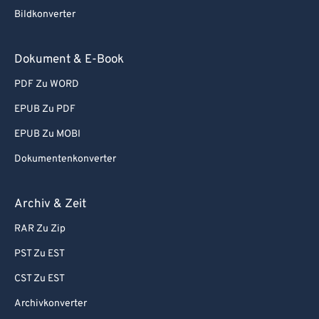
92
92
Bildkonverter
93
93
94
94
Dokument & E-Book
95
95
PDF Zu WORD
96
96
EPUB Zu PDF
97
97
EPUB Zu MOBI
98
98
Dokumentenkonverter
99
99
Archiv & Zeit
RAR Zu Zip
PST Zu EST
CST Zu EST
Archivkonverter