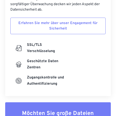
sorgfältiger Überwachung decken wir jeden Aspekt der
53
53
53
53
53
53
Datensicherheit ab.
54
54
54
54
54
54
Erfahren Sie mehr über unser Engagement für
55
55
55
55
55
55
Sicherheit
56
56
56
56
56
56
57
57
57
57
57
57
SSL/TLS
58
58
58
58
58
58
Verschlüsselung
59
59
59
59
59
59
Geschützte Daten
60
60
Zentren
61
61
Zugangskontrolle und
Authentifizierung
62
62
63
63
64
64
65
65
Möchten Sie große Dateien