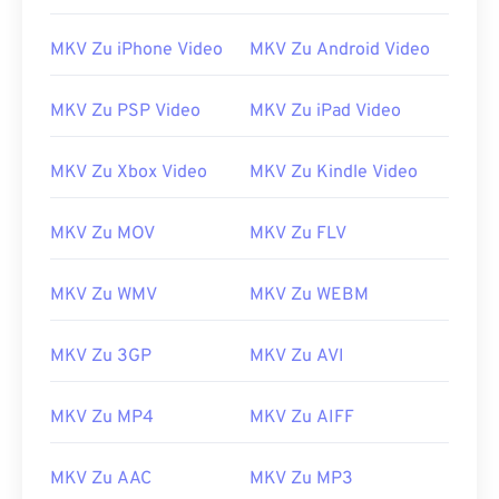
13
13
13
13
13
13
13
13
14
14
14
14
14
14
14
14
MKV Zu iPhone Video
MKV Zu Android Video
15
15
15
15
15
15
15
15
MKV Zu PSP Video
MKV Zu iPad Video
16
16
16
16
16
16
16
16
17
17
17
17
17
17
17
17
MKV Zu Xbox Video
MKV Zu Kindle Video
18
18
18
18
18
18
18
18
MKV Zu MOV
MKV Zu FLV
19
19
19
19
19
19
19
19
20
20
20
20
20
20
20
20
MKV Zu WMV
MKV Zu WEBM
21
21
21
21
21
21
21
21
22
22
22
22
22
22
22
22
MKV Zu 3GP
MKV Zu AVI
23
23
23
23
23
23
23
23
MKV Zu MP4
MKV Zu AIFF
24
24
24
24
24
24
25
25
25
25
25
25
MKV Zu AAC
MKV Zu MP3