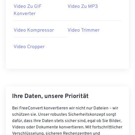
Video Zu GIF
Video Zu MP3
40
40
40
40
40
40
Konverter
41
41
41
41
41
41
42
42
42
42
42
42
Video Kompressor
Video Trimmer
43
43
43
43
43
43
Video Cropper
44
44
44
44
44
44
45
45
45
45
45
45
46
46
46
46
46
46
47
47
47
47
47
47
48
48
48
48
48
48
Ihre Daten, unsere Priorität
49
49
49
49
49
49
Bei FreeConvert konvertieren wir nicht nur Dateien – wir
50
50
50
50
50
50
schützen sie. Unser robustes Sicherheitskonzept sorgt
dafür, dass Ihre Daten stets sicher sind, egal ob Sie Bilder,
51
51
51
51
51
51
Videos oder Dokumente konvertieren. Mit fortschrittlicher
52
52
52
52
52
52
Verschlüsselung, sicheren Rechenzentren und