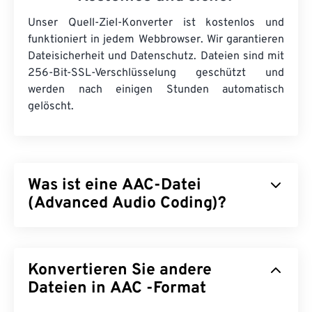
Unser Quell-Ziel-Konverter ist kostenlos und
funktioniert in jedem Webbrowser. Wir garantieren
Dateisicherheit und Datenschutz. Dateien sind mit
256-Bit-SSL-Verschlüsselung geschützt und
werden nach einigen Stunden automatisch
gelöscht.
Was ist eine AAC-Datei
(Advanced Audio Coding)?
Advanced Audio Coding (AAC) ist ein digitales
Audiodateiformat, das die Dateigröße durch
Konvertieren Sie andere
verlustbehaftete
Komprimierung reduziert. Es wird
hauptsächlich für digitales Fernsehen, digitales
Dateien in AAC -Format
Radio und Internet-Streaming verwendet. Es ist