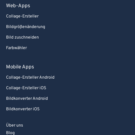
Web-Apps
84
84
85
85
Collage-Ersteller
86
86
Bildgrößenänderung
87
87
Bild zuschneiden
88
88
Farbwähler
89
89
Mobile Apps
90
90
91
91
Collage-Ersteller Android
92
92
Collage-Ersteller iOS
93
93
Bildkonverter Android
94
94
Bildkonverter iOS
95
95
Über uns
96
96
Blog