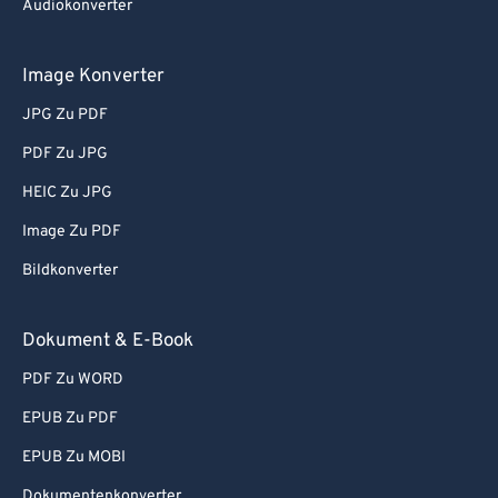
Audiokonverter
58
58
58
58
58
58
59
59
59
59
59
59
Image Konverter
60
60
JPG Zu PDF
61
61
PDF Zu JPG
62
62
HEIC Zu JPG
63
63
Image Zu PDF
64
64
Bildkonverter
65
65
66
66
Dokument & E-Book
67
67
PDF Zu WORD
68
68
EPUB Zu PDF
69
69
EPUB Zu MOBI
70
70
Dokumentenkonverter