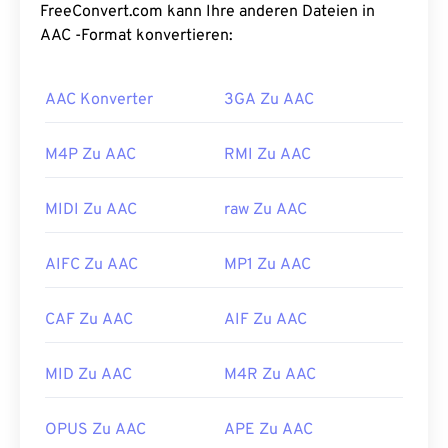
das Standard-Audioformat für
iOS
,
YouTube
,
FreeConvert.com kann Ihre anderen Dateien in
Nintendo
und
Playstation
.
ISO
/
IEC
stuft den AAC
AAC -Format konvertieren:
-Codec
als Verbesserung von
MP3
ein, da er die
Dateigröße effizienter komprimieren und
AAC Konverter
3GA Zu AAC
gleichzeitig eine ähnliche Qualität wie
unkomprimiertes Audio bieten kann.
M4P Zu AAC
RMI Zu AAC
Wie öffnet man eine AAC-Datei?
MIDI Zu AAC
raw Zu AAC
Die besten Ergebnisse erzielen Sie mit
dem VLC
Media Player
zum Öffnen von AAC-Dateien.
AIFC Zu AAC
MP1 Zu AAC
Alternativ können AAC-Dateien auch
standardmäßig in
iTunes
geöffnet werden. AAC-
Dateien sind jedoch allgegenwärtig und lassen sich
CAF Zu AAC
AIF Zu AAC
in vielen anderen Programmen und Software
öffnen.
MID Zu AAC
M4R Zu AAC
Da AAC-Dateien außerdem häufig als Audiodateien
für Videospiele dienen, lassen sie sich auf den
OPUS Zu AAC
APE Zu AAC
meisten gängigen Spielekonsolen wie
Nintendo