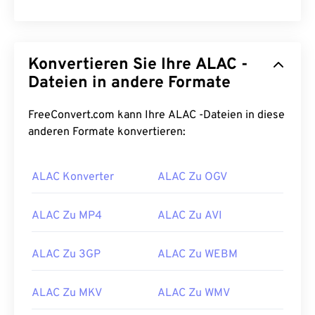
Konvertieren Sie Ihre ALAC -
Dateien in andere Formate
FreeConvert.com kann Ihre ALAC -Dateien in diese
anderen Formate konvertieren:
00
00
00
00
00
00
00
00
ALAC Konverter
ALAC Zu OGV
00
00
00
00
00
00
00
00
ALAC Zu MP4
ALAC Zu AVI
01
01
01
01
01
01
01
01
ALAC Zu 3GP
ALAC Zu WEBM
02
02
02
02
02
02
02
02
03
03
03
03
03
03
03
03
ALAC Zu MKV
ALAC Zu WMV
04
04
04
04
04
04
04
04