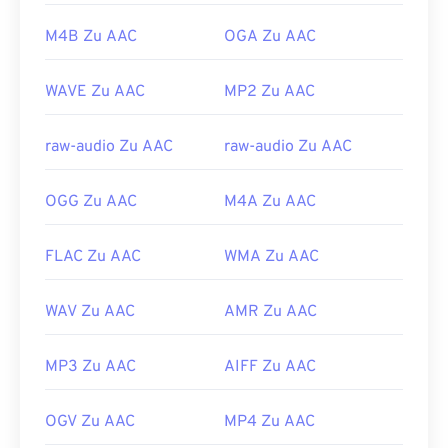
3DS
und
Playstation 4
öffnen.
M4B Zu AAC
OGA Zu AAC
Entwickelt von:
ISO/IEC MPEG Audio Committee
Erstveröffentlichung:
1997
WAVE Zu AAC
MP2 Zu AAC
Nützliche Links:
raw-audio Zu AAC
raw-audio Zu AAC
https://en.wikipedia.org/wiki/Advanced_Audio_Coding
https://www.iso.org/standard/43345.html?
OGG Zu AAC
M4A Zu AAC
browse=tc
FLAC Zu AAC
WMA Zu AAC
WAV Zu AAC
AMR Zu AAC
MP3 Zu AAC
AIFF Zu AAC
OGV Zu AAC
MP4 Zu AAC