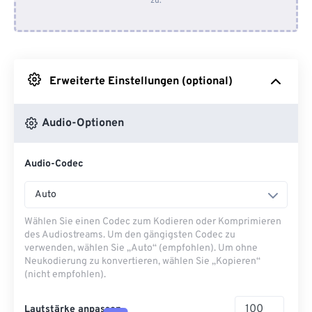
zu.
Von Dropbox
Von Google Drive
Erweiterte Einstellungen (optional)
Von OneDrive
Audio-Optionen
Von URL
Audio-Codec
Auto
Wählen Sie einen Codec zum Kodieren oder Komprimieren
des Audiostreams. Um den gängigsten Codec zu
verwenden, wählen Sie „Auto“ (empfohlen). Um ohne
Neukodierung zu konvertieren, wählen Sie „Kopieren“
(nicht empfohlen).
Lautstärke anpassen