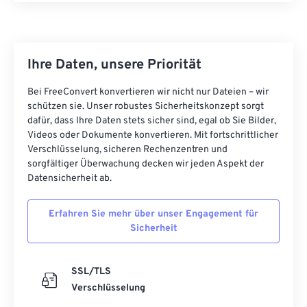
18
18
18
18
18
18
18
18
19
19
19
19
19
19
19
19
20
20
20
20
20
20
20
20
Ihre Daten, unsere Priorität
21
21
21
21
21
21
21
21
Bei FreeConvert konvertieren wir nicht nur Dateien – wir
22
22
22
22
22
22
22
22
schützen sie. Unser robustes Sicherheitskonzept sorgt
dafür, dass Ihre Daten stets sicher sind, egal ob Sie Bilder,
23
23
23
23
23
23
23
23
Videos oder Dokumente konvertieren. Mit fortschrittlicher
Verschlüsselung, sicheren Rechenzentren und
24
24
24
24
24
24
sorgfältiger Überwachung decken wir jeden Aspekt der
25
25
25
25
25
25
Datensicherheit ab.
26
26
26
26
26
26
Erfahren Sie mehr über unser Engagement für
27
27
27
27
27
27
Sicherheit
28
28
28
28
28
28
29
29
29
29
29
29
SSL/TLS
Verschlüsselung
30
30
30
30
30
30