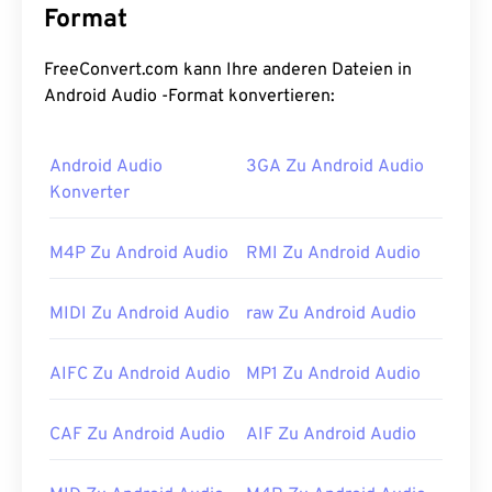
Speicherung und Übertragung zu ermöglichen.
Format
MP3-Dateien sind die am häufigsten verwendete
Audiodatei für Verbraucher. Aufgrund ihrer
FreeConvert.com kann Ihre anderen Dateien in
geringen Größe und akzeptablen Qualität sind
Android Audio -Format konvertieren:
MP3-
Dateien einem breiten Publikum zugänglich
und lassen sich leicht speichern und weitergeben.
Android Audio
3GA Zu Android Audio
Wie öffnet man eine MP3-Datei?
Konverter
Aufgrund der großen Verbreitung von MP3-Dateien
M4P Zu Android Audio
RMI Zu Android Audio
werden sie von den meisten gängigen
Audiowiedergabeprogrammen unterstützt. Durch
MIDI Zu Android Audio
raw Zu Android Audio
einfaches Klicken auf die Datei wird sie je nach
bevorzugter Plattform in
iTunes
oder
Windows
AIFC Zu Android Audio
MP1 Zu Android Audio
Media Player
geöffnet. Benutzer können
MP3-
Dateien auch in der Vorschau anzeigen
.
CAF Zu Android Audio
AIF Zu Android Audio
Ein weiteres Programm, das MP3-Dateien öffnen
kann, ist
der VLC Media Player
. Beachten Sie, dass