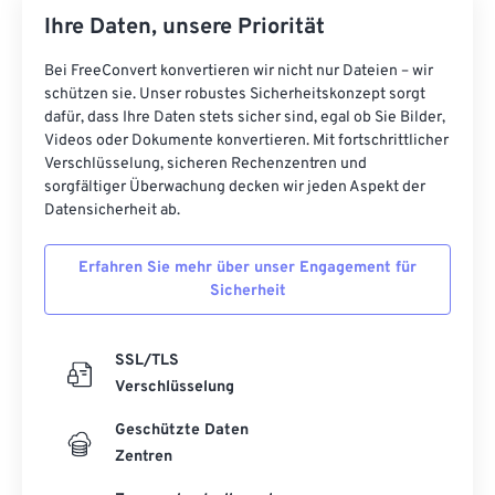
14
14
14
14
14
14
14
14
Ihre Daten, unsere Priorität
15
15
15
15
15
15
15
15
Bei FreeConvert konvertieren wir nicht nur Dateien – wir
16
16
16
16
16
16
16
16
schützen sie. Unser robustes Sicherheitskonzept sorgt
dafür, dass Ihre Daten stets sicher sind, egal ob Sie Bilder,
17
17
17
17
17
17
17
17
Videos oder Dokumente konvertieren. Mit fortschrittlicher
18
18
18
18
18
18
18
18
Verschlüsselung, sicheren Rechenzentren und
sorgfältiger Überwachung decken wir jeden Aspekt der
19
19
19
19
19
19
19
19
Datensicherheit ab.
20
20
20
20
20
20
20
20
Erfahren Sie mehr über unser Engagement für
21
21
21
21
21
21
21
21
Sicherheit
22
22
22
22
22
22
22
22
23
23
23
23
23
23
23
23
SSL/TLS
Verschlüsselung
24
24
24
24
24
24
25
25
25
25
25
25
Geschützte Daten
Zentren
26
26
26
26
26
26