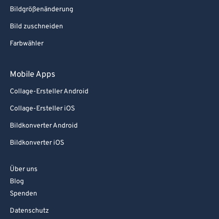
80
80
Bildgrößenänderung
81
81
Bild zuschneiden
82
82
Farbwähler
83
83
Mobile Apps
84
84
85
85
Collage-Ersteller Android
86
86
Collage-Ersteller iOS
87
87
Bildkonverter Android
88
88
Bildkonverter iOS
89
89
Über uns
90
90
Blog
91
91
Spenden
92
92
Datenschutz