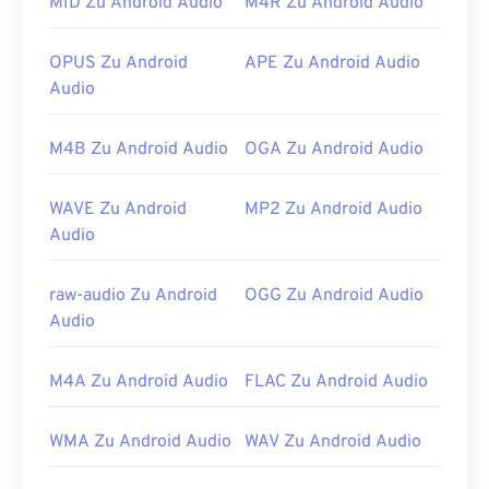
zwei weitere Dateitypen die Erweiterung MP3
MID Zu Android Audio
M4R Zu Android Audio
verwenden. Dabei handelt es sich um die veraltete
Datei „Masterpoint Green Points Data“
und
die mit
OPUS Zu Android
APE Zu Android Audio
der Ransomware TeslaCrypt 3.0 verschlüsselte
Audio
Datei
. Dabei handelt es sich um Schadsoftware,
die Lösegeld in Bitcoins forderte, inzwischen aber
M4B Zu Android Audio
OGA Zu Android Audio
glücklicherweise deaktiviert ist und keine
Bedrohung mehr darstellt.
WAVE Zu Android
MP2 Zu Android Audio
Entwickelt von:
ISO
/
IEC
,
Moving Pictures
Audio
Experts Group
Erstveröffentlichung:
1993
raw-audio Zu Android
OGG Zu Android Audio
Nützliche Links:
Audio
https://en.wikipedia.org/wiki/MP3
M4A Zu Android Audio
FLAC Zu Android Audio
https://mpeg.chiariglione.org/standards/mpeg-
a/music-player-application-format.html
WMA Zu Android Audio
WAV Zu Android Audio