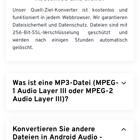
Unser Quell-Ziel-Konverter ist kostenlos und
funktioniert in jedem Webbrowser. Wir garantieren
Dateisicherheit und Datenschutz. Dateien sind mit
256-Bit-SSL-Verschlüsselung geschützt und
werden nach einigen Stunden automatisch
gelöscht.
Was ist eine MP3-Datei (MPEG-
1 Audio Layer III oder MPEG-2
Audio Layer III)?
MPEG-1 Audio Layer III bzw. MPEG-2 Audio Layer
III (MP3) ist ein digitales Audiocodierungsformat,
Konvertieren Sie andere
das zum
Komprimieren einer Tonfolge
in eine sehr
kleine Datei verwendet wird, um die digitale
Dateien in Android Audio -