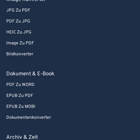
54
54
54
54
54
54
JPG Zu PDF
55
55
55
55
55
55
PDF Zu JPG
56
56
56
56
56
56
HEIC Zu JPG
57
57
57
57
57
57
Image Zu PDF
58
58
58
58
58
58
Bildkonverter
59
59
59
59
59
59
60
60
Dokument & E-Book
61
61
PDF Zu WORD
62
62
EPUB Zu PDF
63
63
EPUB Zu MOBI
64
64
Dokumentenkonverter
65
65
66
66
Archiv & Zeit