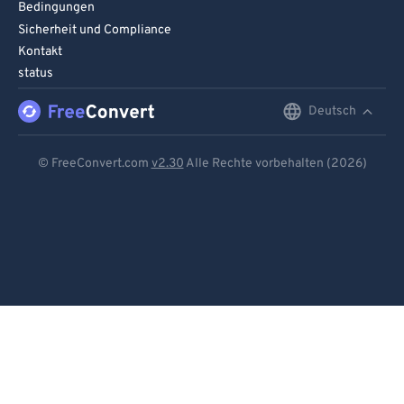
Bedingungen
93
93
Sicherheit und Compliance
94
94
Kontakt
95
95
status
96
96
Deutsch
English
97
97
Deutsch
98
98
© FreeConvert.com
v2.30
Alle Rechte vorbehalten (2026)
Español
99
99
Français
Português
Italiano
Dutch
日本語