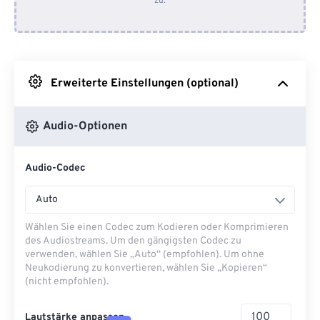
zu.
Von Dropbox
Von Google Drive
Erweiterte Einstellungen (optional)
Von OneDrive
Audio-Optionen
Von URL
Audio-Codec
Auto
Wählen Sie einen Codec zum Kodieren oder Komprimieren
des Audiostreams. Um den gängigsten Codec zu
verwenden, wählen Sie „Auto“ (empfohlen). Um ohne
Neukodierung zu konvertieren, wählen Sie „Kopieren“
(nicht empfohlen).
Lautstärke anpassen