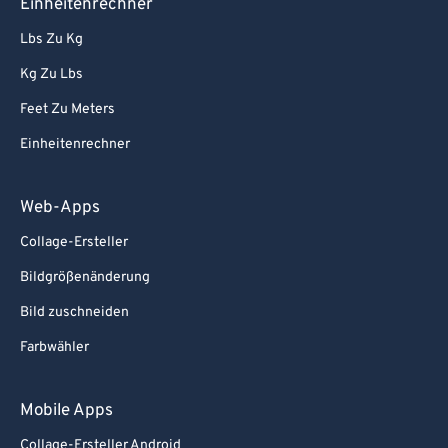
Einheitenrechner
70
70
Lbs Zu Kg
71
71
Kg Zu Lbs
72
72
73
73
Feet Zu Meters
74
74
Einheitenrechner
75
75
Web-Apps
76
76
Collage-Ersteller
77
77
Bildgrößenänderung
78
78
Bild zuschneiden
79
79
80
80
Farbwähler
81
81
Mobile Apps
82
82
Collage-Ersteller Android