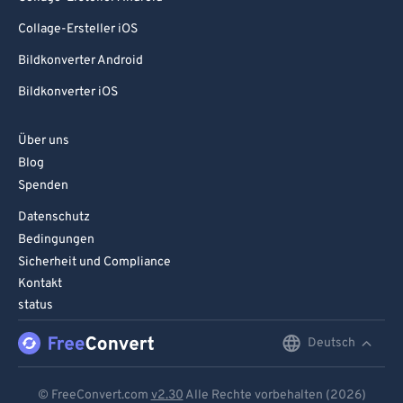
83
83
Collage-Ersteller iOS
84
84
Bildkonverter Android
85
85
Bildkonverter iOS
86
86
87
87
Über uns
88
88
Blog
89
89
Spenden
90
90
Datenschutz
Bedingungen
91
91
Sicherheit und Compliance
92
92
Kontakt
status
93
93
94
94
Deutsch
English
95
95
Deutsch
© FreeConvert.com
v2.30
Alle Rechte vorbehalten (2026)
96
96