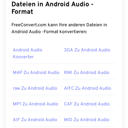
Wesentlichen die standardisierte Sprache der
Dateien in Android Audio -
digitalen Musikwelt
. MIDI unterscheidet sich von
Format
anderen Audiodateitypen dadurch, dass es dem
Austausch musikalischer Informationen (wie
FreeConvert.com kann Ihre anderen Dateien in
Noten, Timing, Tonhöhe und Lautstärke) zwischen
Android Audio -Format konvertieren:
Anwendungen, Software und Hardware dient.
Wie öffnet man eine MIDI-Datei?
Android Audio
3GA Zu Android Audio
Konverter
Die besten Programme zum Öffnen von MIDI-
Dateien sind
Awave Studio
und
Audacity
. Awave
M4P Zu Android Audio
RMI Zu Android Audio
kann 260 verschiedene Audioformate lesen.
Audacity ist
eine kostenlose
Open-Source
-
raw Zu Android Audio
AIFC Zu Android Audio
Software, die plattform- und
betriebssystemübergreifend funktioniert.
MP1 Zu Android Audio
CAF Zu Android Audio
Andere Programme, die MIDI öffnen können, sind
Winamp
,
Windows Media Player
,
vanBasco's
AIF Zu Android Audio
MID Zu Android Audio
Karaoke Player
,
Karaoke Player
,
Musicnotes