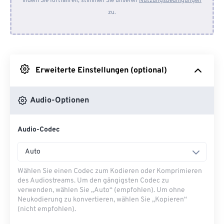
Indem Sie fortfahren, stimmen Sie unseren
Nutzungsbedingungen
zu.
Von Dropbox
Von Google Drive
Erweiterte Einstellungen (optional)
Von OneDrive
Audio-Optionen
Von URL
Audio-Codec
Auto
Wählen Sie einen Codec zum Kodieren oder Komprimieren
des Audiostreams. Um den gängigsten Codec zu
verwenden, wählen Sie „Auto“ (empfohlen). Um ohne
Neukodierung zu konvertieren, wählen Sie „Kopieren“
(nicht empfohlen).