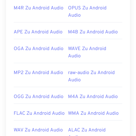
Player
und
Sibelius
.
M4R Zu Android Audio
OPUS Zu Android
Entwickelt von:
MIDI Manufacturers Association
Audio
Erstveröffentlichung:
1983
Nützliche Links:
APE Zu Android Audio
M4B Zu Android Audio
https://en.wikipedia.org/wiki/MIDI
OGA Zu Android Audio
WAVE Zu Android
https://www.midi.org/specifications
Audio
MP2 Zu Android Audio
raw-audio Zu Android
Audio
OGG Zu Android Audio
M4A Zu Android Audio
FLAC Zu Android Audio
WMA Zu Android Audio
WAV Zu Android Audio
ALAC Zu Android