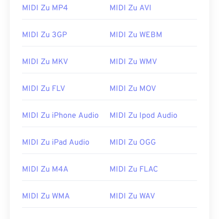
MIDI Zu MP4
MIDI Zu AVI
MIDI Zu 3GP
MIDI Zu WEBM
MIDI Zu MKV
MIDI Zu WMV
MIDI Zu FLV
MIDI Zu MOV
00
00
00
00
00
00
00
00
MIDI Zu iPhone Audio
MIDI Zu Ipod Audio
MIDI Zu iPad Audio
MIDI Zu OGG
00
00
00
00
00
00
00
00
MIDI Zu M4A
MIDI Zu FLAC
01
01
01
01
01
01
01
01
02
02
02
02
02
02
02
02
MIDI Zu WMA
MIDI Zu WAV
03
03
03
03
03
03
03
03