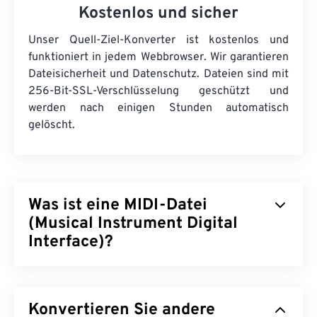
Kostenlos und sicher
Unser Quell-Ziel-Konverter ist kostenlos und
funktioniert in jedem Webbrowser. Wir garantieren
Dateisicherheit und Datenschutz. Dateien sind mit
256-Bit-SSL-Verschlüsselung geschützt und
werden nach einigen Stunden automatisch
gelöscht.
Was ist eine MIDI-Datei
(Musical Instrument Digital
Interface)?
Musical Instrument Digital Interface (MIDI) ist ein
Protokoll zur Verwaltung der Interaktion zwischen
Konvertieren Sie andere
digitalen Instrumenten und Computern. MIDI ist im