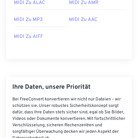
04
04
04
04
04
04
04
04
MIDI Zu ALAC
MIDI Zu AMR
05
05
05
05
05
05
05
05
MIDI Zu MP3
MIDI Zu AAC
06
06
06
06
06
06
06
06
07
07
07
07
07
07
07
07
MIDI Zu AIFF
08
08
08
08
08
08
08
08
09
09
09
09
09
09
09
09
10
10
10
10
10
10
10
10
11
11
11
11
11
11
11
11
12
12
12
12
12
12
12
12
Ihre Daten, unsere Priorität
13
13
13
13
13
13
13
13
Bei FreeConvert konvertieren wir nicht nur Dateien – wir
14
14
14
14
14
14
14
14
schützen sie. Unser robustes Sicherheitskonzept sorgt
dafür, dass Ihre Daten stets sicher sind, egal ob Sie Bilder,
15
15
15
15
15
15
15
15
Videos oder Dokumente konvertieren. Mit fortschrittlicher
Verschlüsselung, sicheren Rechenzentren und
16
16
16
16
16
16
16
16
sorgfältiger Überwachung decken wir jeden Aspekt der
17
17
17
17
17
17
17
17