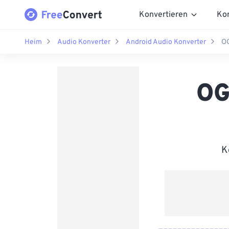
Konvertieren
Ko
Heim
Audio Konverter
Android Audio Konverter
OG
OG
K