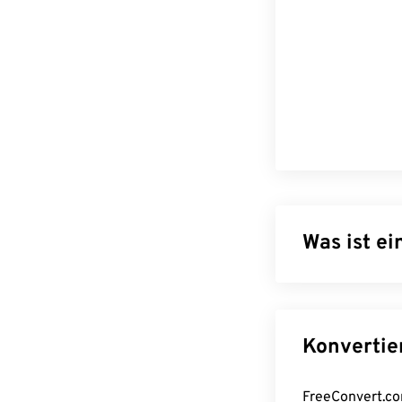
Was ist e
Ogg Vorbis (OG
patent- und li
Dateien für ih
Informationen z
Wie öffne