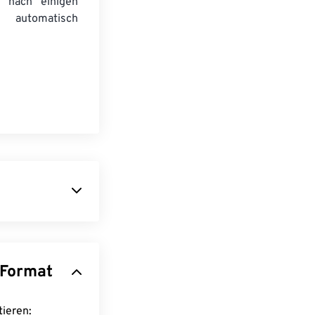
 nach einigen
automatisch
. OGG ist ein
3
sind OGG-
wie
roid Audio -Format
 konvertieren: