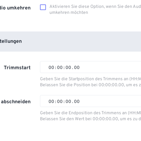
Aktivieren Sie diese Option, wenn Sie den Au
dio umkehren
umkehren möchten
tellungen
Trimmstart
00
:
00
:
00
.
00
Geben Sie die Startposition des Trimmens an (HH:
Belassen Sie die Position bei 00:00:00.00, um es z
00
00
00
00
01
01
01
01
 abschneiden
00
:
00
:
00
.
00
02
02
02
02
Geben Sie die Endposition des Trimmens an (HH:M
Belassen Sie den Wert bei 00:00:00.00, um es zu d
03
03
03
03
00
00
00
00
04
04
04
04
01
01
01
01