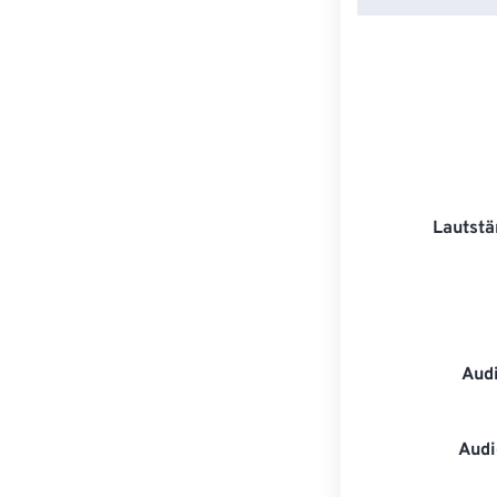
Lautstä
Aud
Audi