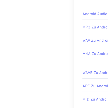
Das Standardp
Android Audio
hinaus können 
RealPlayer
,
Wi
MP3 Zu Androi
Im Notfall kön
jedem Computer
WAV Zu Androi
Produkte OGG n
Entwickelt von
M4A Zu Andro
Erstveröffentl
Nützliche Link
WAVE Zu Andr
https://en.wik
https://xiph.or
APE Zu Androi
MID Zu Androi