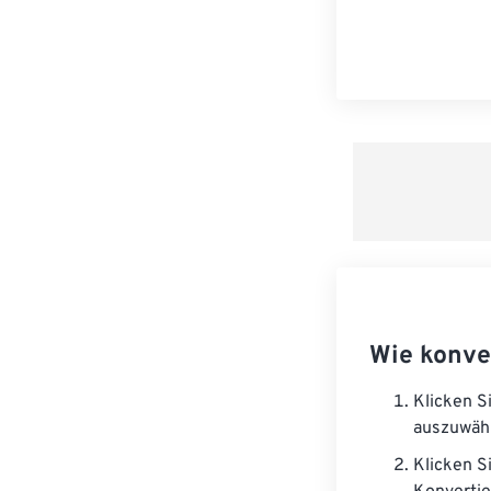
Wie konve
Klicken S
auszuwäh
Klicken S