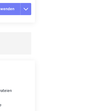
anwenden
n zurücksetzen
 anwenden
speichern
ateien
e