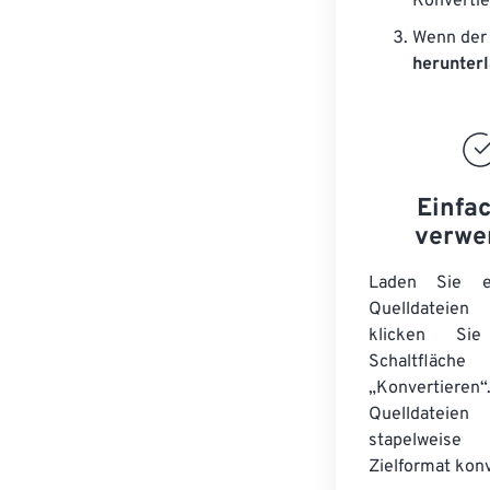
Konvertie
Wenn der 
herunter
Einfa
verwe
Laden Sie ei
Quelldateie
klicken Si
Schaltfläche
„Konvertieren“
Quelldateien
stapelwei
Zielformat konv