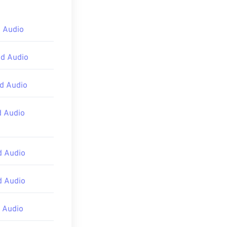
r
. Darüber
 Audio
a Player
,
d Audio
rive ist auf
e, dass Apple-
d Audio
d Audio
d Audio
d Audio
 Audio