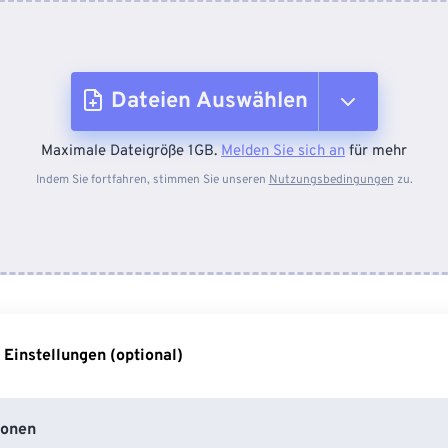
Dateien Auswählen
Maximale Dateigröße 1GB.
Melden Sie sich an
für mehr
Vom Gerät
Indem Sie fortfahren, stimmen Sie unseren
Nutzungsbedingungen
zu.
Von Dropbox
Von Google Drive
 Einstellungen (optional)
Von OneDrive
ionen
Von URL