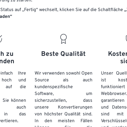
rung zu starten.
18
18
18
18
15
15
15
15
Status auf „Fertig“ wechselt, klicken Sie auf die Schaltfläche
„
19
19
19
19
16
16
16
16
laden“
20
20
20
20
17
17
17
17
21
21
21
21
18
18
18
18
22
22
22
22
19
19
19
19
23
23
23
23
20
20
20
20
ch zu
Beste Qualität
Koste
24
24
24
nden
si
21
21
21
21
25
25
25
22
22
22
22
nfach Ihre
Wir verwenden sowohl Open
Unser Quell
26
26
26
n hoch und
Source als auch
23
23
23
23
ist kos
e auf die
kundenspezifische
funktioni
27
27
27
24
24
24
Software, um
Webbro
28
28
28
25
25
25
. Sie können
sicherzustellen, dass
garantieren 
auch
unsere Konvertierungen
29
29
29
und Datens
26
26
26
se in das
von höchster Qualität sind.
sind mit 
30
30
30
27
27
27
ertieren.
In den meisten Fällen
Verschlüsse
31
31
31