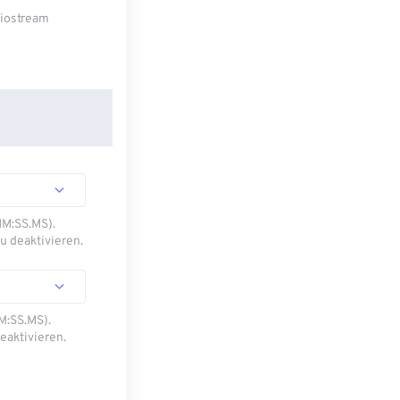
diostream
MM:SS.MS).
u deaktivieren.
M:SS.MS).
eaktivieren.