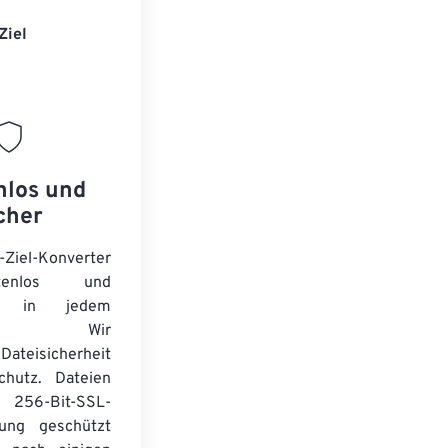
Ziel
nlos und
cher
-Ziel-Konverter
tenlos und
ert in jedem
wser. Wir
Dateisicherheit
chutz. Dateien
256-Bit-SSL-
lung geschützt