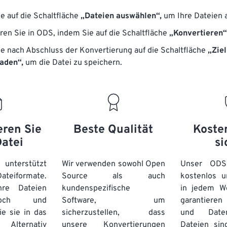
ie auf die Schaltfläche
„Dateien auswählen“,
um Ihre Dateien 
ren Sie in ODS, indem Sie auf die Schaltfläche
„Konvertieren“
ie nach Abschluss der Konvertierung auf die Schaltfläche
„Ziel
aden“,
um die Datei zu speichern.
eren Sie
Beste Qualität
Koste
Datei
si
unterstützt
Wir verwenden sowohl Open
Unser ODS-
eiformate.
Source als auch
kostenlos u
re Dateien
kundenspezifische
in jedem W
hoch und
Software, um
garantieren 
ie sie in das
sicherzustellen, dass
und Daten
Alternativ
unsere Konvertierungen
Dateien sin