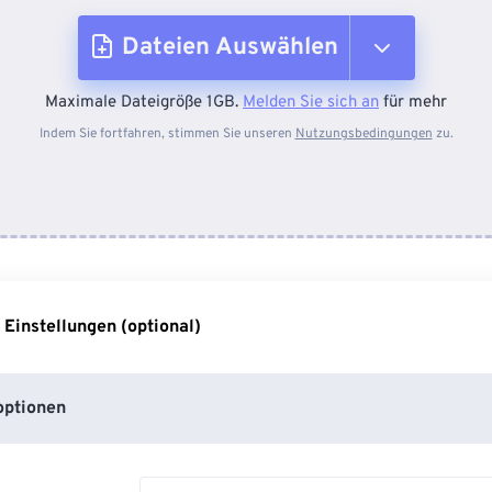
Dateien Auswählen
Maximale Dateigröße 1GB.
Melden Sie sich an
für mehr
Vom Gerät
Indem Sie fortfahren, stimmen Sie unseren
Nutzungsbedingungen
zu.
Von Dropbox
Von Google Drive
 Einstellungen (optional)
Von OneDrive
ptionen
Von URL