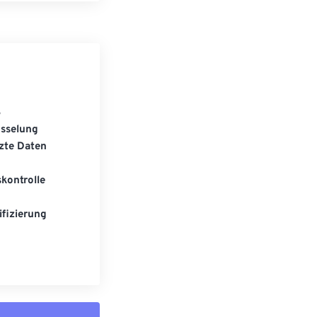
S
üsselung
zte Daten
kontrolle
fizierung