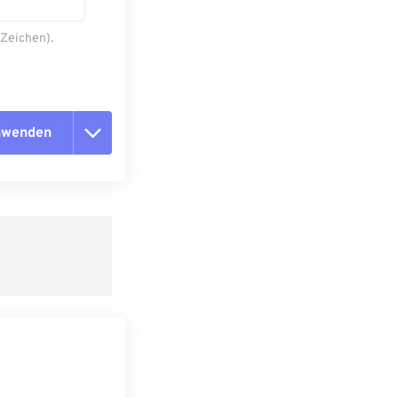
 Zeichen).
anwenden
n zurücksetzen
 anwenden
speichern