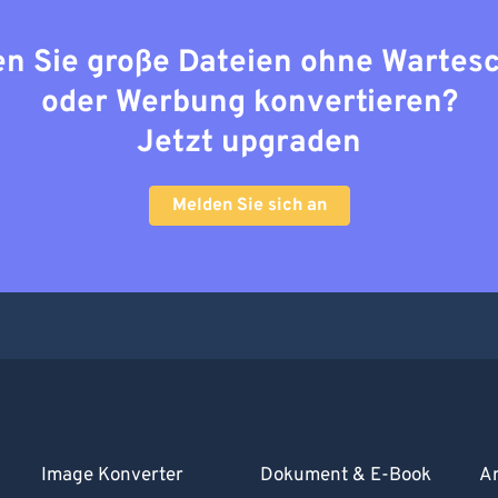
n Sie große Dateien ohne Wartes
oder Werbung konvertieren?
Jetzt upgraden
Melden Sie sich an
Image Konverter
Dokument & E-Book
Ar