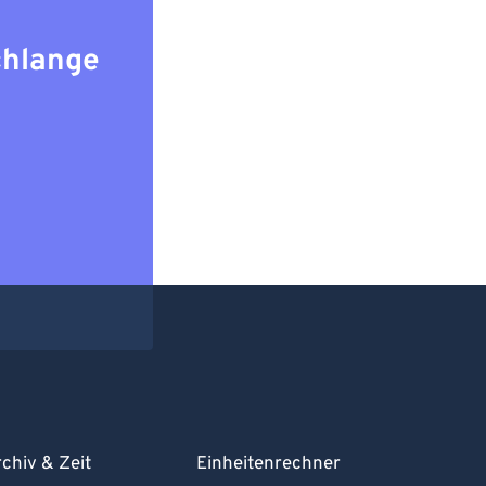
chlange
chiv & Zeit
Einheitenrechner