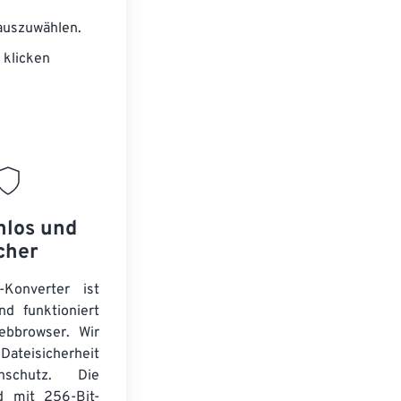
auszuwählen.
klicken
nlos und
cher
Konverter ist
nd funktioniert
ebbrowser. Wir
Dateisicherheit
schutz. Die
d mit 256-Bit-