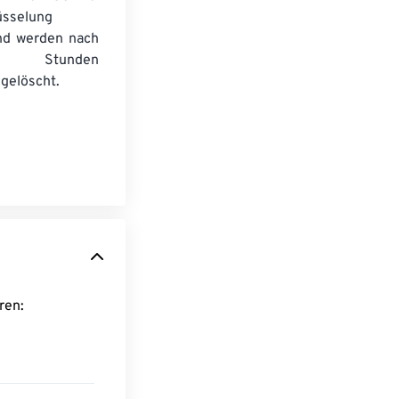
üsselung
nd werden nach
n Stunden
gelöscht.
ieren: