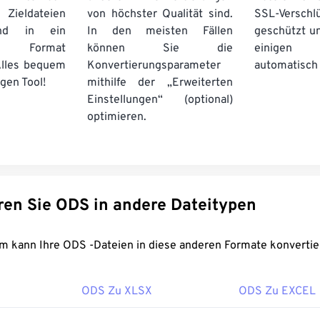
ieldateien
von höchster Qualität sind.
SSL-Verschl
und in ein
In den meisten Fällen
geschützt u
 Format
können Sie die
einige
Alles bequem
Konvertierungsparameter
automatisch 
gen Tool!
mithilfe der „Erweiterten
Einstellungen“ (optional)
optimieren.
Konvertieren Sie ODS in andere Dateitypen
FreeConvert.com kann Ihre ODS -Dateien in diese anderen Formate konvert
ODS Zu XLSX
ODS Zu EXCEL