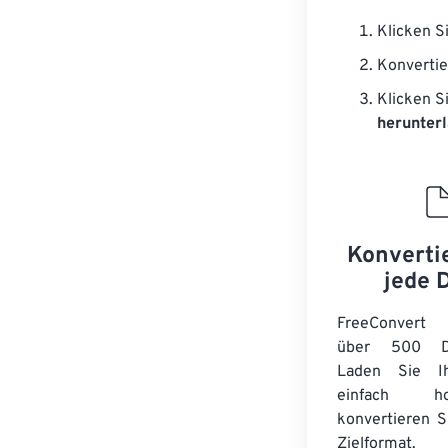
Klicken S
Konvertie
Klicken S
herunterl
Konverti
jede 
FreeConvert 
über 500 Dat
Laden Sie Ih
einfach 
konvertieren S
Zielformat. 