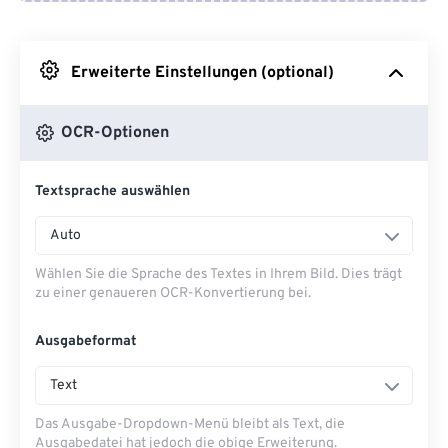
Von Google Drive
Erweiterte Einstellungen (optional)
Von OneDrive
OCR-Optionen
Von URL
Textsprache auswählen
Auto
Wählen Sie die Sprache des Textes in Ihrem Bild. Dies trägt
zu einer genaueren OCR-Konvertierung bei.
Ausgabeformat
Text
Das Ausgabe-Dropdown-Menü bleibt als Text, die
Ausgabedatei hat jedoch die obige Erweiterung.