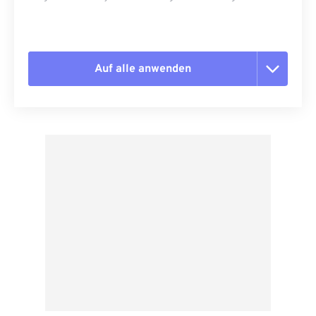
Auf alle anwenden
Alle Optionen zurücksetzen
Aus Vorgabe anwenden
Als Vorgabe speichern