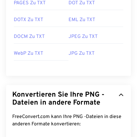
Öffnen von PNG-Dateien haben, verwenden Sie
PAGES Zu TXT
DOT Zu TXT
unsere Konverter
von PNG zu JPG
,
PNG zu WebP
oder
PNG zu BMP
.
DOTX Zu TXT
EML Zu TXT
DOCM Zu TXT
JPEG Zu TXT
Alternative Programme wie
GIMP
oder
Adobe
Photoshop
eignen sich zum Öffnen und Bearbeiten
von PNG-Dateien. PNG-Dateien sind etwas größer
WebP Zu TXT
JPG Zu TXT
als andere Dateitypen. Seien Sie daher beim
Einfügen in eine Webseite vorsichtig. Ein
interessantes Feature von PNG-Dateien ist die
Möglichkeit, Transparenz im Bild zu erzeugen,
insbesondere einen transparenten Hintergrund.
Konvertieren Sie Ihre PNG -
Dateien in andere Formate
Entwickelt von:
PNG Development Group
FreeConvert.com kann Ihre PNG -Dateien in diese
Erstveröffentlichung:
1. Oktober 1996
anderen Formate konvertieren:
Nützliche Links: