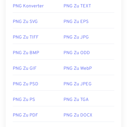
LifeWire-Artikel zu PNGs
PNG Konverter
PNG Zu TEXT
Wiki-Artikel zu PNGs
PNG Zu SVG
PNG Zu EPS
Verwandte PNG-Tools:
Verwenden Sie unseren
Farbwähler,
um Farben aus
PNG Zu TIFF
PNG Zu JPG
Bildern auszuwählen
PNG Zu BMP
PNG Zu ODD
PNG Zu GIF
PNG Zu WebP
PNG Zu PSD
PNG Zu JPEG
PNG Zu PS
PNG Zu TGA
PNG Zu PDF
PNG Zu DOCX