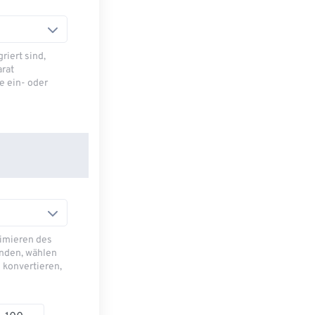
riert sind,
arat
e ein- oder
imieren des
nden, wählen
 konvertieren,