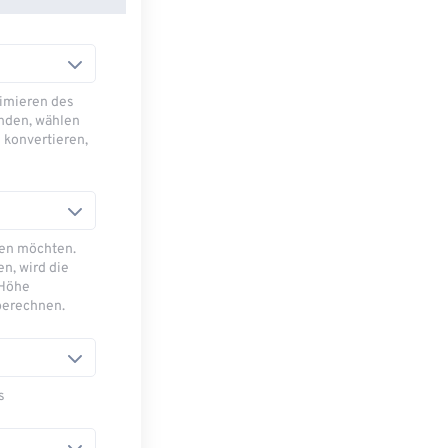
imieren des
nden, wählen
 konvertieren,
sen möchten.
n, wird die
 Höhe
berechnen.
s