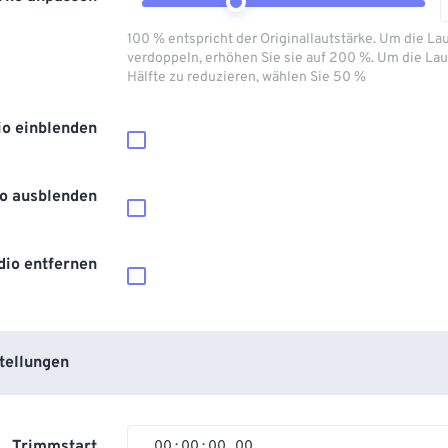
100 % entspricht der Originallautstärke. Um die La
verdoppeln, erhöhen Sie sie auf 200 %. Um die Lau
Hälfte zu reduzieren, wählen Sie 50 %
io einblenden
o ausblenden
dio entfernen
tellungen
Trimmstart
00
:
00
:
00
.
00