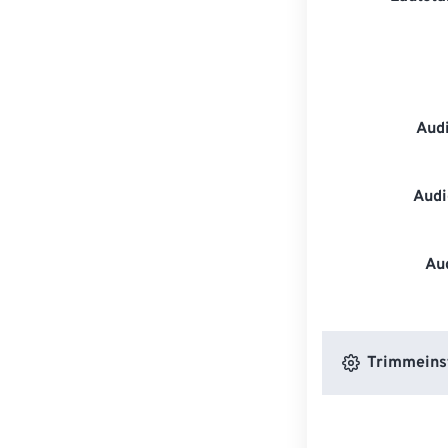
Aud
Audi
Au
Trimmeins