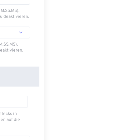
MM:SS.MS).
u deaktivieren.
M:SS.MS).
eaktivieren.
ecks ​​in
en auf die