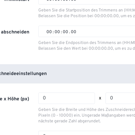
00
00
00
00
Geben Sie die Startposition des Trimmens an (HH:
Belassen Sie die Position bei 00:00:00.00, um es z
01
01
01
01
02
02
02
02
 abschneiden
00
:
00
:
00
.
00
03
03
03
03
00
00
00
00
Geben Sie die Endposition des Trimmens an (HH:M
Belassen Sie den Wert bei 00:00:00.00, um es zu d
04
04
04
04
01
01
01
01
05
05
05
05
02
02
02
02
06
06
06
06
03
03
03
03
hneideeinstellungen
07
07
07
07
04
04
04
04
08
08
08
08
05
05
05
05
x
e x Höhe (px)
09
09
09
09
06
06
06
06
Geben Sie die Breite und Höhe des Zuschneiderecht
10
10
10
10
07
07
07
07
Pixeln (0 - 10000) ein. Ungerade Maßangaben werd
nächste gerade Zahl abgerundet.
11
11
11
11
08
08
08
08
12
12
12
12
09
09
09
09