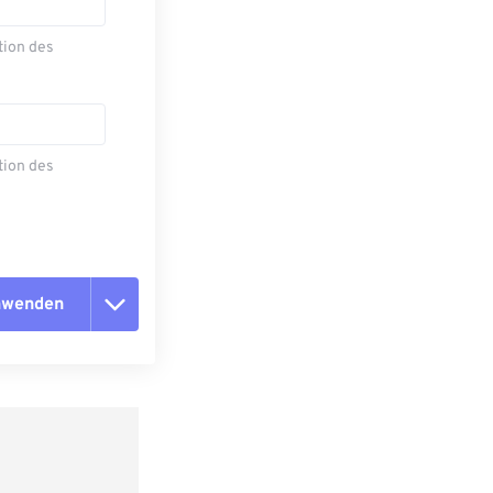
tion des
tion des
anwenden
n zurücksetzen
 anwenden
speichern