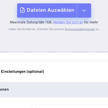
Dateien Auswählen
Maximale Dateigröße 1GB.
Melden Sie sich an
für mehr
Vom Gerät
Indem Sie fortfahren, stimmen Sie unseren
Nutzungsbedingungen
zu.
Von Dropbox
Von Google Drive
 Einstellungen (optional)
Von OneDrive
ionen
Von URL