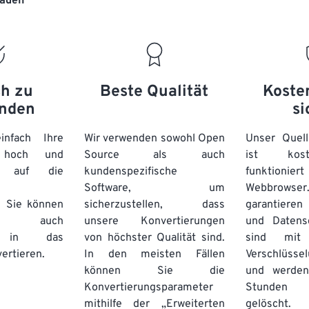
laden“
20
20
20
20
17
17
17
17
21
21
21
21
18
18
18
18
22
22
22
22
19
19
19
19
23
23
23
23
20
20
20
20
ch zu
Beste Qualität
Koste
24
24
24
nden
si
21
21
21
21
25
25
25
22
22
22
22
nfach Ihre
Wir verwenden sowohl Open
Unser Quell
26
26
26
n hoch und
Source als auch
23
23
23
23
ist kos
e auf die
kundenspezifische
funktioni
27
27
27
24
24
24
Software, um
Webbro
28
28
28
25
25
25
. Sie können
sicherzustellen, dass
garantieren 
auch
unsere Konvertierungen
29
29
29
und Datens
26
26
26
se in das
von höchster Qualität sind.
sind mit 
30
30
30
27
27
27
ertieren.
In den meisten Fällen
Verschlüsse
31
31
31
können Sie die
und werden
28
28
28
Konvertierungsparameter
Stunden 
32
32
32
29
29
29
mithilfe der „Erweiterten
gelöscht.