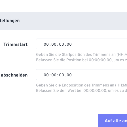
tellungen
Trimmstart
00
:
00
:
00
.
00
Geben Sie die Startposition des Trimmens an (HH:
Belassen Sie die Position bei 00:00:00.00, um es z
00
00
00
00
01
01
01
01
 abschneiden
00
:
00
:
00
.
00
02
02
02
02
Geben Sie die Endposition des Trimmens an (HH:M
Belassen Sie den Wert bei 00:00:00.00, um es zu d
03
03
03
03
00
00
00
00
04
04
04
04
01
01
01
01
05
05
05
05
02
02
02
02
Auf alle 
06
06
06
06
03
03
03
03