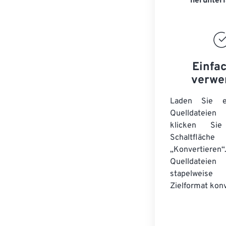
herunter
Einfa
verwe
Laden Sie ei
Quelldateie
klicken Si
Schaltfläche
„Konvertieren“
Quelldateien
stapelwei
Zielformat konv