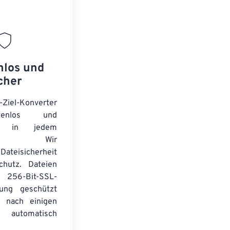
nlos und
cher
-Ziel-Konverter
tenlos und
ert in jedem
wser. Wir
Dateisicherheit
chutz. Dateien
256-Bit-SSL-
lung geschützt
 nach einigen
automatisch