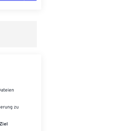
n zurücksetzen
 anwenden
speichern
ateien
ierung zu
Ziel