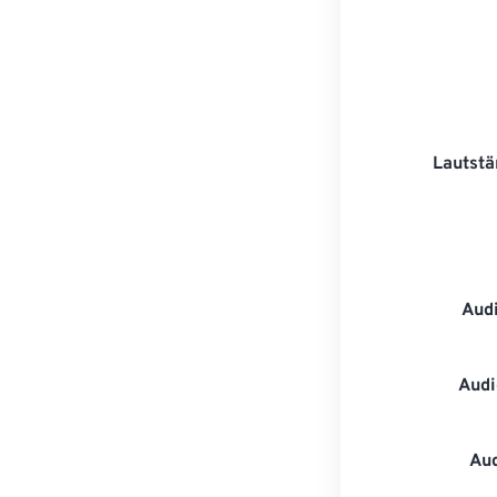
Lautstä
Aud
Audi
Au