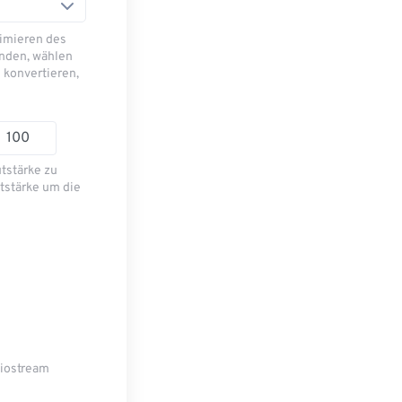
imieren des
nden, wählen
 konvertieren,
utstärke zu
tstärke um die
diostream