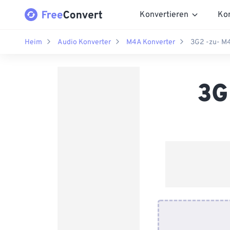
Konvertieren
Ko
Heim
Audio Konverter
M4A Konverter
3G2 -zu- M4
3G