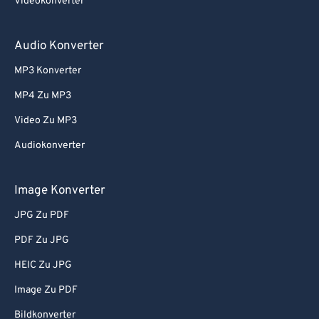
Videokonverter
80
80
81
81
Audio Konverter
82
82
MP3 Konverter
83
83
MP4 Zu MP3
84
84
Video Zu MP3
85
85
Audiokonverter
86
86
Image Konverter
87
87
88
88
JPG Zu PDF
89
89
PDF Zu JPG
90
90
HEIC Zu JPG
91
91
Image Zu PDF
92
92
Bildkonverter