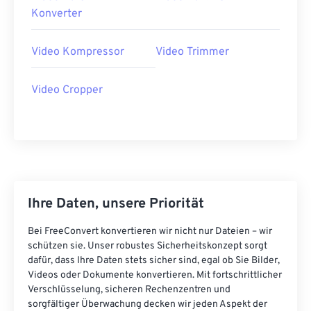
40
40
40
40
40
40
Konverter
41
41
41
41
41
41
Video Kompressor
Video Trimmer
42
42
42
42
42
42
43
43
43
43
43
43
Video Cropper
44
44
44
44
44
44
45
45
45
45
45
45
46
46
46
46
46
46
47
47
47
47
47
47
48
48
48
48
48
48
Ihre Daten, unsere Priorität
49
49
49
49
49
49
Bei FreeConvert konvertieren wir nicht nur Dateien – wir
50
50
50
50
50
50
schützen sie. Unser robustes Sicherheitskonzept sorgt
dafür, dass Ihre Daten stets sicher sind, egal ob Sie Bilder,
51
51
51
51
51
51
Videos oder Dokumente konvertieren. Mit fortschrittlicher
Verschlüsselung, sicheren Rechenzentren und
52
52
52
52
52
52
sorgfältiger Überwachung decken wir jeden Aspekt der