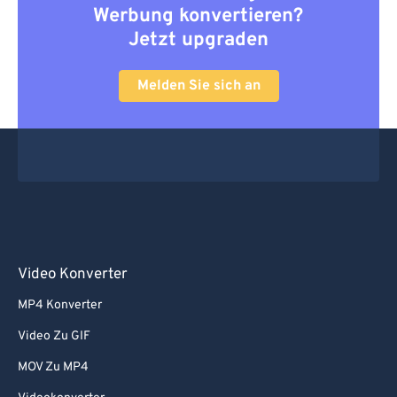
66
66
Werbung konvertieren?
67
67
Jetzt upgraden
68
68
Melden Sie sich an
69
69
70
70
71
71
72
72
73
73
74
74
75
75
Video Konverter
76
76
MP4 Konverter
77
77
Video Zu GIF
78
78
MOV Zu MP4
79
79