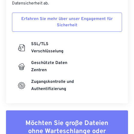
53
53
53
53
53
53
Datensicherheit ab.
54
54
54
54
54
54
Erfahren Sie mehr über unser Engagement für
55
55
55
55
55
55
Sicherheit
56
56
56
56
56
56
57
57
57
57
57
57
SSL/TLS
Verschlüsselung
58
58
58
58
58
58
59
59
59
59
59
59
Geschützte Daten
Zentren
60
60
Zugangskontrolle und
61
61
Authentifizierung
62
62
63
63
64
64
Möchten Sie große Dateien
65
65
ohne Warteschlange oder