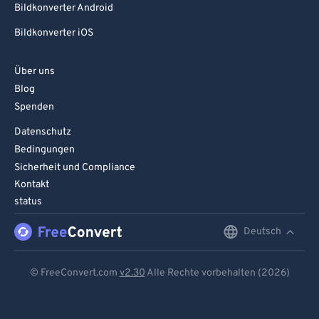
Bildkonverter Android
95
95
Bildkonverter iOS
96
96
97
97
Über uns
Blog
98
98
Spenden
99
99
Datenschutz
Bedingungen
Sicherheit und Compliance
Kontakt
status
Deutsch
English
Deutsch
© FreeConvert.com
v2.30
Alle Rechte vorbehalten (2026)
Español