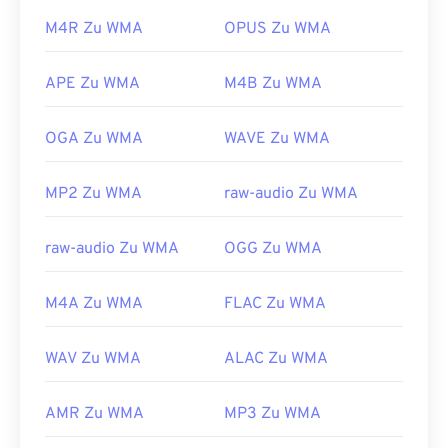
Entwickelt von:
3rd Generation Partnership
beim Online-Streaming verwendet.
M4R Zu WMA
OPUS Zu WMA
Project (3GPP)
Andere Programme, die WMA-Dateien öffnen
Erstveröffentlichung:
1999
können, sind beispielsweise
VLC Media Player
und
APE Zu WMA
M4B Zu WMA
UltraMixer
. Für Mobilgeräte empfehlen wir
die
Nützliche Links:
OverDrive Media Console
, die über separate
https://en.wikipedia.org/wiki/Adaptive_Multi-
OGA Zu WMA
WAVE Zu WMA
Versionen für
Apple iOS
,
Google Android
und
Rate_audio_codec
Windows Phone/Windows 10 Mobile
verfügt.
MP2 Zu WMA
raw-audio Zu WMA
https://download.cnet.com/s/3ga-player/
Entwickelt von:
Microsoft
Erstveröffentlichung:
1999
raw-audio Zu WMA
OGG Zu WMA
Nützliche Links:
M4A Zu WMA
FLAC Zu WMA
https://en.wikipedia.org/wiki/Windows_Media_Audio
https://docs.microsoft.com/en-
WAV Zu WMA
ALAC Zu WMA
us/windows/desktop/medfound/windows-media-
codecs
AMR Zu WMA
MP3 Zu WMA