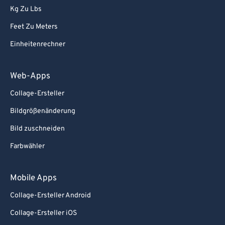
Kg Zu Lbs
82
82
Feet Zu Meters
83
83
Einheitenrechner
84
84
85
85
Web-Apps
86
86
Collage-Ersteller
87
87
Bildgrößenänderung
88
88
Bild zuschneiden
89
89
Farbwähler
90
90
91
91
Mobile Apps
92
92
Collage-Ersteller Android
93
93
Collage-Ersteller iOS
94
94