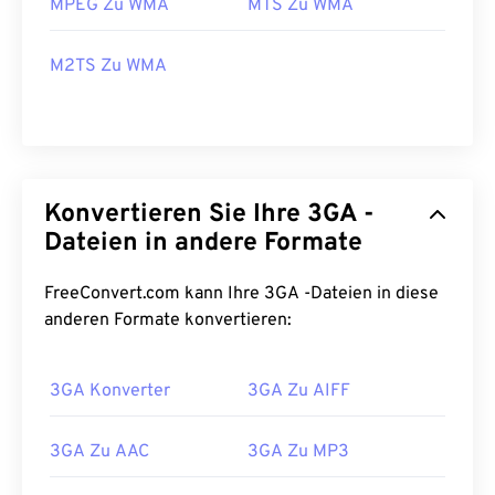
MPEG Zu WMA
MTS Zu WMA
M2TS Zu WMA
Konvertieren Sie Ihre 3GA -
Dateien in andere Formate
FreeConvert.com kann Ihre 3GA -Dateien in diese
anderen Formate konvertieren:
00
00
00
00
00
00
00
00
3GA Konverter
3GA Zu AIFF
00
00
00
00
00
00
00
00
3GA Zu AAC
3GA Zu MP3
01
01
01
01
01
01
01
01