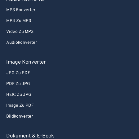
55
55
55
55
55
55
MP3 Konverter
56
56
56
56
56
56
MP4 Zu MP3
57
57
57
57
57
57
Video Zu MP3
58
58
58
58
58
58
Audiokonverter
59
59
59
59
59
59
60
60
Image Konverter
61
61
JPG Zu PDF
62
62
PDF Zu JPG
63
63
HEIC Zu JPG
64
64
Image Zu PDF
65
65
Bildkonverter
66
66
67
67
Dokument & E-Book