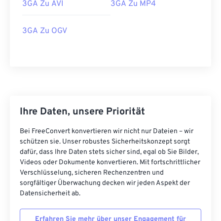
3GA Zu AVI
3GA Zu MP4
16
16
16
16
16
16
16
16
3GA Zu OGV
17
17
17
17
17
17
17
17
18
18
18
18
18
18
18
18
19
19
19
19
19
19
19
19
20
20
20
20
20
20
20
20
21
21
21
21
21
21
21
21
Ihre Daten, unsere Priorität
22
22
22
22
22
22
22
22
23
23
23
23
23
23
23
23
Bei FreeConvert konvertieren wir nicht nur Dateien – wir
schützen sie. Unser robustes Sicherheitskonzept sorgt
24
24
24
24
24
24
dafür, dass Ihre Daten stets sicher sind, egal ob Sie Bilder,
Videos oder Dokumente konvertieren. Mit fortschrittlicher
25
25
25
25
25
25
Verschlüsselung, sicheren Rechenzentren und
26
26
26
26
26
26
sorgfältiger Überwachung decken wir jeden Aspekt der
Datensicherheit ab.
27
27
27
27
27
27
28
28
28
28
28
28
Erfahren Sie mehr über unser Engagement für