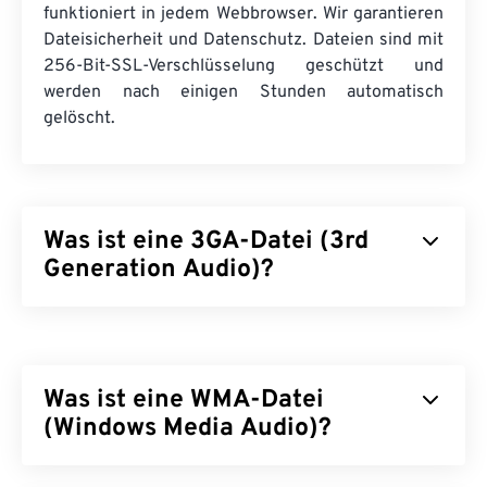
funktioniert in jedem Webbrowser. Wir garantieren
Dateisicherheit und Datenschutz. Dateien sind mit
256-Bit-SSL-Verschlüsselung geschützt und
werden nach einigen Stunden automatisch
gelöscht.
Was ist eine 3GA-Datei (3rd
Generation Audio)?
Das Dateiformat 3rd Generation Audio (3GA) ist
der Audiostream-Teil eines 3GPP-Multimedia-
Containers und wurde für 3G-
UMTS-
Was ist eine WMA-Datei
Mobilfunknetze (Universal Mobile
Telecommunications System)
(Windows Media Audio)?
entwickelt. Da 3GA-
Dateien stark komprimiert sind und sich auf
Schmalbandsignale konzentrieren, eignen sie sich
Microsoft entwickelte das Dateiformat
Windows