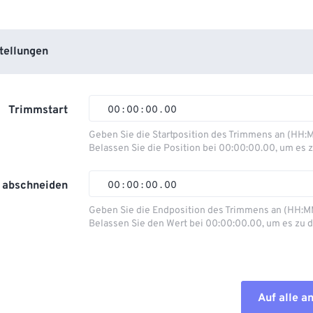
tellungen
Trimmstart
00
:
00
:
00
.
00
Geben Sie die Startposition des Trimmens an (HH:
Belassen Sie die Position bei 00:00:00.00, um es z
00
00
00
00
01
01
01
01
 abschneiden
00
:
00
:
00
.
00
02
02
02
02
Geben Sie die Endposition des Trimmens an (HH:M
Belassen Sie den Wert bei 00:00:00.00, um es zu d
03
03
03
03
00
00
00
00
04
04
04
04
01
01
01
01
05
05
05
05
02
02
02
02
Auf alle 
06
06
06
06
03
03
03
03