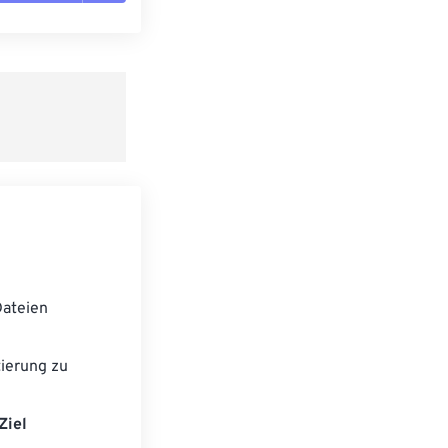
n zurücksetzen
 anwenden
speichern
ateien
ierung zu
Ziel