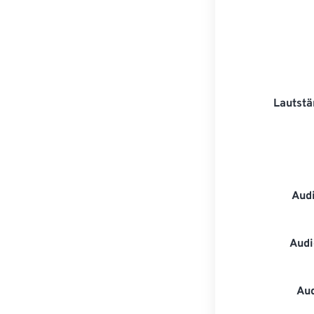
Lautstä
Aud
Audi
Au