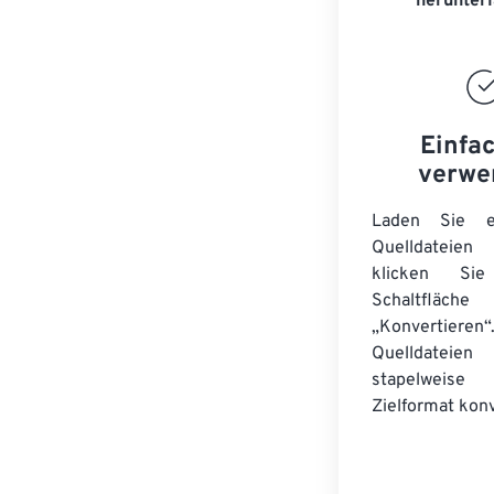
herunter
Einfa
verwe
Laden Sie ei
Quelldateie
klicken Si
Schaltfläche
„Konvertieren“
Quelldateien
stapelwei
Zielformat konv