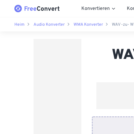
Konvertieren
Ko
Heim
Audio Konverter
WMA Konverter
WAV -zu- W
WA