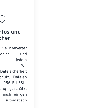
nlos und
cher
-Ziel-Konverter
tenlos und
ert in jedem
wser. Wir
Dateisicherheit
chutz. Dateien
256-Bit-SSL-
lung geschützt
 nach einigen
automatisch