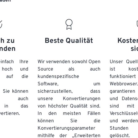
laden“
20
20
20
20
17
17
17
17
21
21
21
21
18
18
18
18
22
22
22
22
19
19
19
19
23
23
23
23
20
20
20
20
ch zu
Beste Qualität
Koste
24
24
24
nden
si
21
21
21
21
25
25
25
22
22
22
22
nfach Ihre
Wir verwenden sowohl Open
Unser Quell
26
26
26
n hoch und
Source als auch
23
23
23
23
ist kos
e auf die
kundenspezifische
funktioni
27
27
27
24
24
24
Software, um
Webbro
28
28
28
25
25
25
. Sie können
sicherzustellen, dass
garantieren 
auch
unsere Konvertierungen
29
29
29
und Datens
26
26
26
se in das
von höchster Qualität sind.
sind mit 
30
30
30
27
27
27
ertieren.
In den meisten Fällen
Verschlüsse
31
31
31
können Sie die
und werden
28
28
28
Konvertierungsparameter
Stunden 
32
32
32
29
29
29
mithilfe der „Erweiterten
gelöscht.