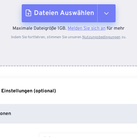
Dateien Auswählen
Maximale Dateigröße 1GB.
Melden Sie sich an
für mehr
Vom Gerät
Indem Sie fortfahren, stimmen Sie unseren
Nutzungsbedingungen
zu.
Von Dropbox
Von Google Drive
 Einstellungen (optional)
Von OneDrive
ionen
Von URL