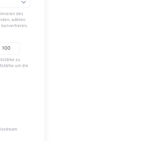
imieren des
nden, wählen
 konvertieren,
utstärke zu
tstärke um die
diostream