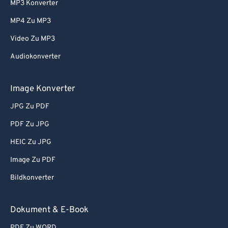
MP3 Konverter
56
56
56
56
56
56
MP4 Zu MP3
57
57
57
57
57
57
Video Zu MP3
58
58
58
58
58
58
Audiokonverter
59
59
59
59
59
59
60
60
Image Konverter
61
61
JPG Zu PDF
62
62
PDF Zu JPG
63
63
HEIC Zu JPG
64
64
Image Zu PDF
65
65
Bildkonverter
66
66
67
67
Dokument & E-Book
68
68
PDF Zu WORD