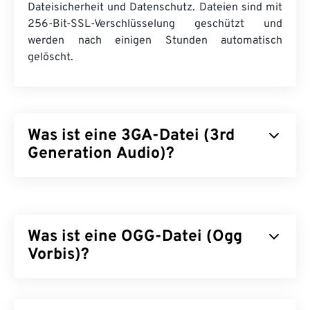
Dateisicherheit und Datenschutz. Dateien sind mit
256-Bit-SSL-Verschlüsselung geschützt und
werden nach einigen Stunden automatisch
gelöscht.
Was ist eine 3GA-Datei (3rd
Generation Audio)?
Das Dateiformat 3rd Generation Audio (3GA) ist
der Audiostream-Teil eines 3GPP-Multimedia-
Containers und wurde für 3G-
UMTS-
Was ist eine OGG-Datei (Ogg
Mobilfunknetze (Universal Mobile
Telecommunications System)
Vorbis)?
entwickelt. Da 3GA-
Dateien stark komprimiert sind und sich auf
Schmalbandsignale konzentrieren, eignen sie sich
Ogg Vorbis (OGG) ist eine Datei, die die Ogg
nicht für Musikdateien.
Vorbis-Komprimierung verwendet. OGG ist ein