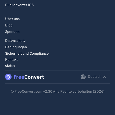
95
95
Bildkonverter iOS
96
96
Über uns
97
97
Blog
98
98
Spenden
99
99
Datenschutz
Bedingungen
Sicherheit und Compliance
Kontakt
status
Deutsch
English
Deutsch
© FreeConvert.com
v2.30
Alle Rechte vorbehalten (2026)
Español
Français