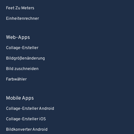
82
82
Feet Zu Meters
83
83
Einheitenrechner
84
84
85
85
Web-Apps
86
86
Collage-Ersteller
87
87
Bildgrößenänderung
88
88
Bild zuschneiden
89
89
Farbwähler
90
90
91
91
Mobile Apps
92
92
Collage-Ersteller Android
93
93
Collage-Ersteller iOS
94
94
Bildkonverter Android