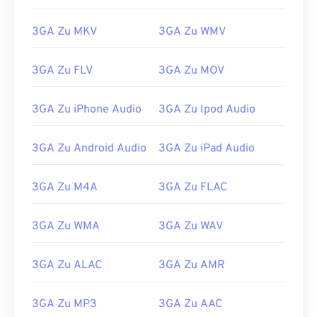
03
03
03
03
03
03
03
03
3GA Zu MKV
3GA Zu WMV
04
04
04
04
04
04
04
04
05
05
05
05
05
05
05
05
3GA Zu FLV
3GA Zu MOV
06
06
06
06
06
06
06
06
3GA Zu iPhone Audio
3GA Zu Ipod Audio
07
07
07
07
07
07
07
07
08
08
08
08
08
08
08
08
3GA Zu Android Audio
3GA Zu iPad Audio
09
09
09
09
09
09
09
09
10
10
10
10
10
10
10
10
3GA Zu M4A
3GA Zu FLAC
11
11
11
11
11
11
11
11
3GA Zu WMA
3GA Zu WAV
12
12
12
12
12
12
12
12
13
13
13
13
13
13
13
13
3GA Zu ALAC
3GA Zu AMR
14
14
14
14
14
14
14
14
15
15
15
15
15
15
15
15
3GA Zu MP3
3GA Zu AAC