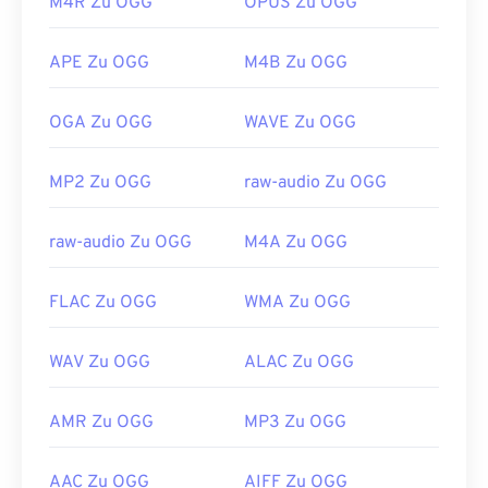
M4R Zu OGG
OPUS Zu OGG
Project (3GPP)
Entwickelt von:
Xiph.Org Foundation
Erstveröffentlichung:
1999
Erstveröffentlichung:
2000
APE Zu OGG
M4B Zu OGG
Nützliche Links:
Nützliche Links:
https://en.wikipedia.org/wiki/Adaptive_Multi-
OGA Zu OGG
WAVE Zu OGG
https://en.wikipedia.org/wiki/Ogg
Rate_audio_codec
https://xiph.org/vorbis/
MP2 Zu OGG
raw-audio Zu OGG
https://download.cnet.com/s/3ga-player/
raw-audio Zu OGG
M4A Zu OGG
FLAC Zu OGG
WMA Zu OGG
WAV Zu OGG
ALAC Zu OGG
AMR Zu OGG
MP3 Zu OGG
AAC Zu OGG
AIFF Zu OGG