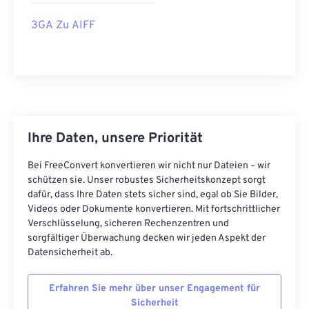
16
16
16
16
16
16
16
16
3GA Zu AIFF
17
17
17
17
17
17
17
17
18
18
18
18
18
18
18
18
19
19
19
19
19
19
19
19
20
20
20
20
20
20
20
20
21
21
21
21
21
21
21
21
Ihre Daten, unsere Priorität
22
22
22
22
22
22
22
22
Bei FreeConvert konvertieren wir nicht nur Dateien – wir
23
23
23
23
23
23
23
23
schützen sie. Unser robustes Sicherheitskonzept sorgt
dafür, dass Ihre Daten stets sicher sind, egal ob Sie Bilder,
24
24
24
24
24
24
Videos oder Dokumente konvertieren. Mit fortschrittlicher
25
25
25
25
25
25
Verschlüsselung, sicheren Rechenzentren und
sorgfältiger Überwachung decken wir jeden Aspekt der
26
26
26
26
26
26
Datensicherheit ab.
27
27
27
27
27
27
Erfahren Sie mehr über unser Engagement für
28
28
28
28
28
28
Sicherheit