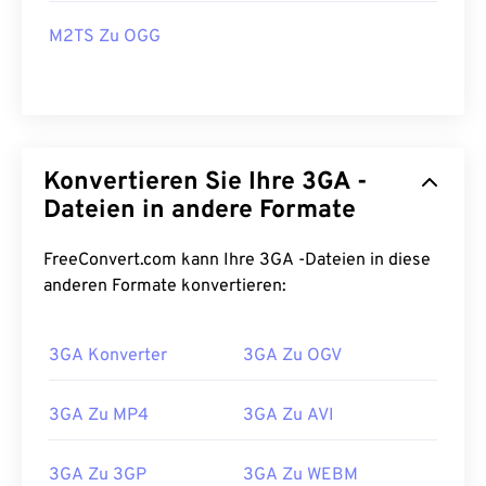
M2TS Zu OGG
Konvertieren Sie Ihre 3GA -
Dateien in andere Formate
FreeConvert.com kann Ihre 3GA -Dateien in diese
anderen Formate konvertieren:
00
00
00
00
00
00
00
00
3GA Konverter
3GA Zu OGV
00
00
00
00
00
00
00
00
3GA Zu MP4
3GA Zu AVI
01
01
01
01
01
01
01
01
02
02
02
02
02
02
02
02
3GA Zu 3GP
3GA Zu WEBM