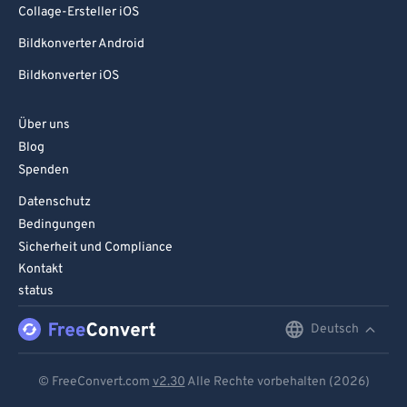
Collage-Ersteller iOS
94
94
95
95
Bildkonverter Android
96
96
Bildkonverter iOS
97
97
Über uns
98
98
Blog
99
99
Spenden
Datenschutz
Bedingungen
Sicherheit und Compliance
Kontakt
status
Deutsch
English
Deutsch
© FreeConvert.com
v2.30
Alle Rechte vorbehalten (2026)
Español