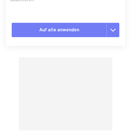
deaktivieren.
Auf alle anwenden
Alle Optionen zurücksetzen
Aus Vorgabe anwenden
Als Vorgabe speichern