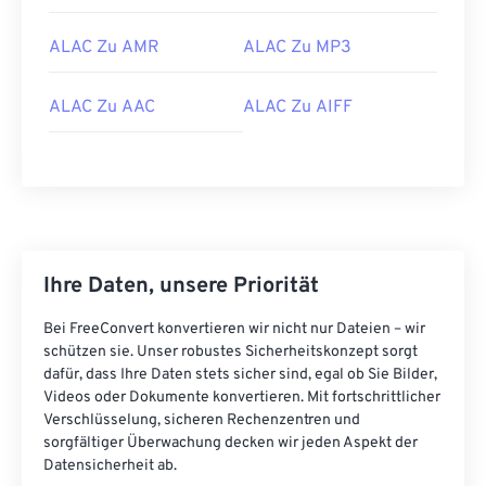
15
15
15
15
15
15
15
15
ALAC Zu AMR
ALAC Zu MP3
16
16
16
16
16
16
16
16
17
17
17
17
17
17
17
17
ALAC Zu AAC
ALAC Zu AIFF
18
18
18
18
18
18
18
18
19
19
19
19
19
19
19
19
20
20
20
20
20
20
20
20
21
21
21
21
21
21
21
21
22
22
22
22
22
22
22
22
Ihre Daten, unsere Priorität
23
23
23
23
23
23
23
23
Bei FreeConvert konvertieren wir nicht nur Dateien – wir
24
24
24
24
24
24
schützen sie. Unser robustes Sicherheitskonzept sorgt
dafür, dass Ihre Daten stets sicher sind, egal ob Sie Bilder,
25
25
25
25
25
25
Videos oder Dokumente konvertieren. Mit fortschrittlicher
Verschlüsselung, sicheren Rechenzentren und
26
26
26
26
26
26
sorgfältiger Überwachung decken wir jeden Aspekt der
27
27
27
27
27
27
Datensicherheit ab.