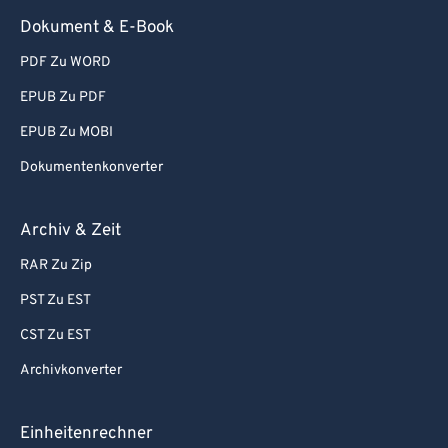
Dokument & E-Book
68
68
69
69
PDF Zu WORD
70
70
EPUB Zu PDF
71
71
EPUB Zu MOBI
72
72
Dokumentenkonverter
73
73
Archiv & Zeit
74
74
75
75
RAR Zu Zip
76
76
PST Zu EST
77
77
CST Zu EST
78
78
Archivkonverter
79
79
Einheitenrechner
80
80