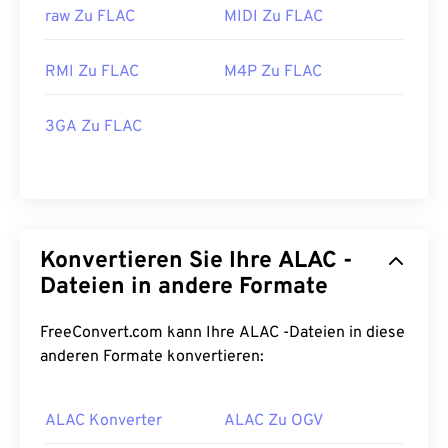
raw Zu FLAC
MIDI Zu FLAC
RMI Zu FLAC
M4P Zu FLAC
3GA Zu FLAC
Konvertieren Sie Ihre ALAC -
Dateien in andere Formate
00
00
00
00
00
00
00
00
FreeConvert.com kann Ihre ALAC -Dateien in diese
anderen Formate konvertieren:
00
00
00
00
00
00
00
00
ALAC Konverter
ALAC Zu OGV
01
01
01
01
01
01
01
01