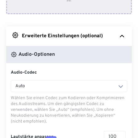
zu.
Von Dropbox
Von Google Drive
Erweiterte Einstellungen (optional)
Von OneDrive
Audio-Optionen
Von URL
Audio-Codec
Auto
Wählen Sie einen Codec zum Kodieren oder Komprimieren
des Audiostreams. Um den gängigsten Codec zu
verwenden, wählen Sie „Auto“ (empfohlen). Um ohne
Neukodierung zu konvertieren, wählen Sie „Kopieren“
(nicht empfohlen).
Lautstärke anpassen