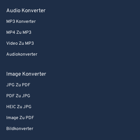
54
54
54
54
54
54
55
55
55
55
55
55
Audio Konverter
56
56
56
56
56
56
MP3 Konverter
57
57
57
57
57
57
MP4 Zu MP3
58
58
58
58
58
58
Video Zu MP3
59
59
59
59
59
59
Audiokonverter
60
60
Image Konverter
61
61
62
62
JPG Zu PDF
63
63
PDF Zu JPG
64
64
HEIC Zu JPG
65
65
Image Zu PDF
66
66
Bildkonverter
67
67