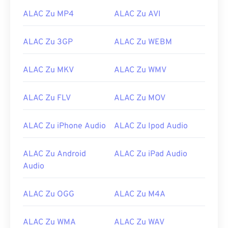
02
02
02
02
02
02
02
02
ALAC Zu MP4
ALAC Zu AVI
03
03
03
03
03
03
03
03
ALAC Zu 3GP
ALAC Zu WEBM
04
04
04
04
04
04
04
04
05
05
05
05
05
05
05
05
ALAC Zu MKV
ALAC Zu WMV
06
06
06
06
06
06
06
06
ALAC Zu FLV
ALAC Zu MOV
07
07
07
07
07
07
07
07
08
08
08
08
08
08
08
08
ALAC Zu iPhone Audio
ALAC Zu Ipod Audio
09
09
09
09
09
09
09
09
10
10
10
10
10
10
10
10
ALAC Zu Android
ALAC Zu iPad Audio
Audio
11
11
11
11
11
11
11
11
12
12
12
12
12
12
12
12
ALAC Zu OGG
ALAC Zu M4A
13
13
13
13
13
13
13
13
14
14
14
14
14
14
14
14
ALAC Zu WMA
ALAC Zu WAV