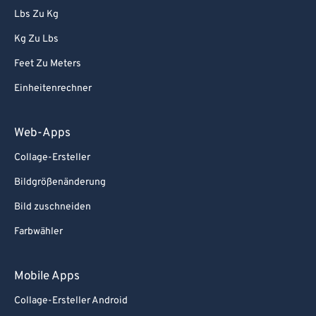
81
81
Lbs Zu Kg
82
82
Kg Zu Lbs
83
83
Feet Zu Meters
84
84
Einheitenrechner
85
85
Web-Apps
86
86
Collage-Ersteller
87
87
88
88
Bildgrößenänderung
89
89
Bild zuschneiden
90
90
Farbwähler
91
91
Mobile Apps
92
92
Collage-Ersteller Android
93
93