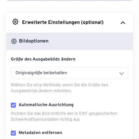
Von Google Drive
Erweiterte Einstellungen (optional)
Von OneDrive
Bildoptionen
Von URL
Größe des Ausgabebilds ändern
Originalgröße beibehalten
Wählen Sie eine Methode, wenn Sie die Größe des
Ausgabebilds ändern möchten.
Automatische Ausrichtung
Richten Sie das Bild mithilfe der in EXIF ​​gespeicherten
Schwerkraftsensordaten richtig aus
Metadaten entfernen