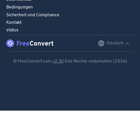
Bedingungen
Sicherheit und Compliance
Kontakt
status
Deutsch
English
Deutsch
© FreeConvert.com
v2.30
Alle Rechte vorbehalten (2026)
Español
Français
Português
Italiano
Dutch
日本語