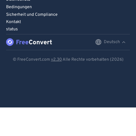
Bedingungen
Sicherheit und Compliance
Kontakt
status
Deutsch
English
Deutsch
© FreeConvert.com
v2.30
Alle Rechte vorbehalten (2026)
Español
Français
Português
Italiano
Dutch
日本語