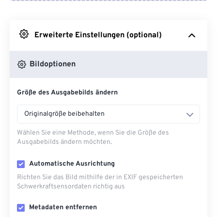
Von Google Drive
Erweiterte Einstellungen (optional)
Von OneDrive
Bildoptionen
Von URL
Größe des Ausgabebilds ändern
Originalgröße beibehalten
Wählen Sie eine Methode, wenn Sie die Größe des
Ausgabebilds ändern möchten.
Automatische Ausrichtung
Richten Sie das Bild mithilfe der in EXIF ​​gespeicherten
Schwerkraftsensordaten richtig aus
Metadaten entfernen