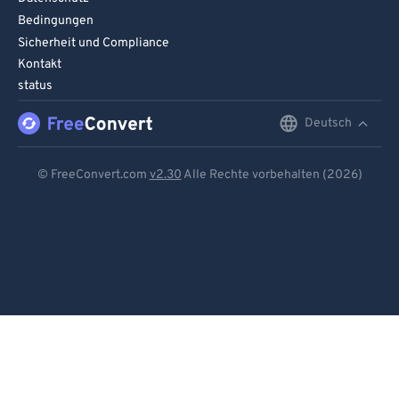
Bedingungen
Sicherheit und Compliance
Kontakt
status
Deutsch
English
Deutsch
© FreeConvert.com
v2.30
Alle Rechte vorbehalten (2026)
Español
Français
Português
Italiano
Dutch
日本語