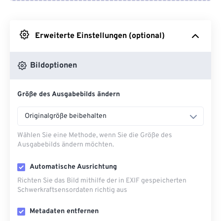
Von Google Drive
Erweiterte Einstellungen (optional)
Von OneDrive
Bildoptionen
Von URL
Größe des Ausgabebilds ändern
Originalgröße beibehalten
Wählen Sie eine Methode, wenn Sie die Größe des
Ausgabebilds ändern möchten.
Automatische Ausrichtung
Richten Sie das Bild mithilfe der in EXIF ​​gespeicherten
Schwerkraftsensordaten richtig aus
Metadaten entfernen