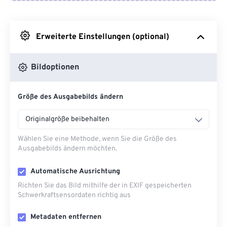
Von Google Drive
Erweiterte Einstellungen (optional)
Von OneDrive
Bildoptionen
Von URL
Größe des Ausgabebilds ändern
Originalgröße beibehalten
Wählen Sie eine Methode, wenn Sie die Größe des
Ausgabebilds ändern möchten.
Automatische Ausrichtung
Richten Sie das Bild mithilfe der in EXIF ​​gespeicherten
Schwerkraftsensordaten richtig aus
Metadaten entfernen