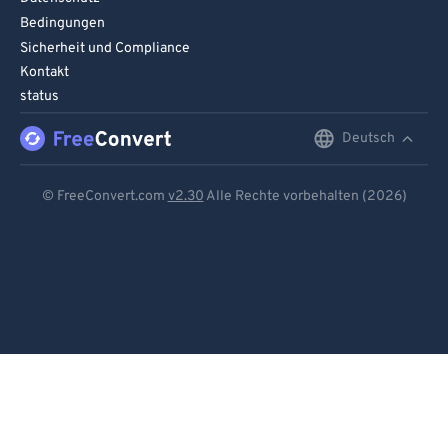
Bedingungen
Sicherheit und Compliance
Kontakt
status
Deutsch
English
Deutsch
© FreeConvert.com
v2.30
Alle Rechte vorbehalten (2026)
Español
Français
Português
Italiano
Dutch
日本語