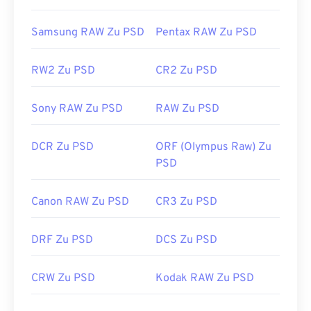
TIF
. Besonders praktisch: Sie können DIB mit
Konvertierung
in das JPEG-
Format (
einem kostenlosen Texteditor öffnen und so Text
verlustbehaftete Komprimierung
) oder
das PNG-
Samsung RAW Zu PSD
Pentax RAW Zu PSD
mit nützlichen Informationen zum Bild anzeigen.
Format (
verlustfreie Komprimierung
).
RW2 Zu PSD
CR2 Zu PSD
Entwickelt von:
Microsoft Corporation
Entwickelt von:
Adobe Inc.
Erstveröffentlichung:
20. November 1985
Erstveröffentlichung:
19. Februar 1990
Sony RAW Zu PSD
RAW Zu PSD
Nützliche Links:
DCR Zu PSD
ORF (Olympus Raw) Zu
https://www.lifewire.com/psd-file-2622194
PSD
Canon RAW Zu PSD
CR3 Zu PSD
DRF Zu PSD
DCS Zu PSD
CRW Zu PSD
Kodak RAW Zu PSD