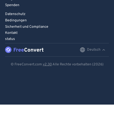
Spenden
Datenschutz
Bedingungen
Sicherheit und Compliance
Kontakt
status
Deutsch
English
Deutsch
© FreeConvert.com
v2.30
Alle Rechte vorbehalten (2026)
Español
Français
Português
Italiano
Dutch