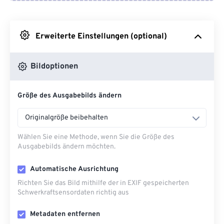
Von Google Drive
Erweiterte Einstellungen (optional)
Von OneDrive
Bildoptionen
Von URL
Größe des Ausgabebilds ändern
Originalgröße beibehalten
Wählen Sie eine Methode, wenn Sie die Größe des
Ausgabebilds ändern möchten.
Automatische Ausrichtung
Richten Sie das Bild mithilfe der in EXIF ​​gespeicherten
Schwerkraftsensordaten richtig aus
Metadaten entfernen