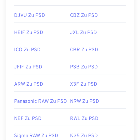
Format (
verlustfreie Komprimierung
).
DJVU Zu PSD
CBZ Zu PSD
Entwickelt von:
Adobe Inc.
Erstveröffentlichung:
19. Februar 1990
HEIF Zu PSD
JXL Zu PSD
Nützliche Links:
ICO Zu PSD
CBR Zu PSD
https://www.lifewire.com/psd-file-2622194
JFIF Zu PSD
PSB Zu PSD
ARW Zu PSD
X3F Zu PSD
Panasonic RAW Zu PSD
NRW Zu PSD
NEF Zu PSD
RWL Zu PSD
Sigma RAW Zu PSD
K25 Zu PSD