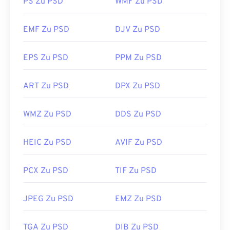
Nachteil von PSD ist, dass es groß und unhandlich
PS Zu PSD
WMF Zu PSD
sein kann.
EMF Zu PSD
DJV Zu PSD
Wie öffnet man eine PSD-Datei?
EPS Zu PSD
PPM Zu PSD
Adobe Photoshop ist das gängigste Programm
zum Öffnen von PSD-Dateien. Eine kostenlose
Alternative zu Adobe-Produkten ist das GNU
ART Zu PSD
DPX Zu PSD
Image Manipulation Program, auch bekannt als
GIMP
.
WMZ Zu PSD
DDS Zu PSD
HEIC Zu PSD
AVIF Zu PSD
Aufgrund ihrer Größe lassen sich PSD-Dateien nur
schwer transportieren, speichern oder
weitergeben. Daher werden PSD-Dateien häufig in
PCX Zu PSD
TIF Zu PSD
ein Dateiformat konvertiert, das die Daten
komprimieren kann. Meistens erfolgt die
JPEG Zu PSD
EMZ Zu PSD
Konvertierung
in das JPEG-
Format (
verlustbehaftete Komprimierung
) oder
das PNG-
TGA Zu PSD
DIB Zu PSD