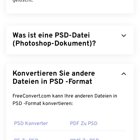
gelöscht.
Was ist eine PSD-Datei
(Photoshop-Dokument)?
Photoshop-Dokument (PSD) ist der
Standarddateityp für
Adobe Photoshop
, ein
Konvertieren Sie andere
leistungsstarkes und komplexes
Grafikdesignprogramm. PSD kann ein Bild
Dateien in PSD -Format
zusammen mit einer komplexen Anordnung der
zugehörigen Ebenen,
Vektorpfade
, Objekte, Filter
FreeConvert.com kann Ihre anderen Dateien in
und mehr in einer einzigen Datei speichern! PSD
PSD -Format konvertieren:
ermöglicht dem Benutzer die präzise Bearbeitung
einzelner Komponenten eines Bildes oder
PSD Konverter
PDF Zu PSD
Grafikdesigns, während die Dateiinformationen in
einem zugänglichen Format erhalten bleiben. Ein