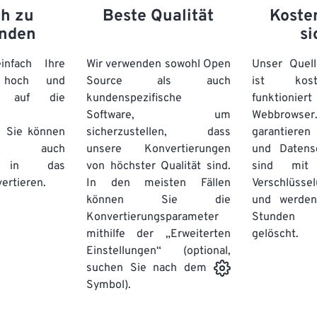
ch zu
Beste Qualität
Koste
nden
si
nfach Ihre
Wir verwenden sowohl Open
Unser Quell
n hoch und
Source als auch
ist kos
e auf die
kundenspezifische
funktioni
Software, um
Webbro
. Sie können
sicherzustellen, dass
garantieren 
auch
unsere Konvertierungen
und Datens
se in das
von höchster Qualität sind.
sind mit 
ertieren.
In den meisten Fällen
Verschlüsse
können Sie die
und werden
Konvertierungsparameter
Stunden 
mithilfe der „Erweiterten
gelöscht.
Einstellungen“ (optional,
suchen Sie nach dem
Symbol).