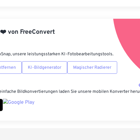
Alle Optione
Aus Vorgabe
❤️
von
FreeConvert
Als Vorgabe 
pSnap, unsere leistungsstarken KI-Fotobearbeitungstools.
ntfernen
KI-Bildgenerator
Magischer Radierer
einfache Bildkonvertierungen laden Sie unsere mobilen Konverter heru