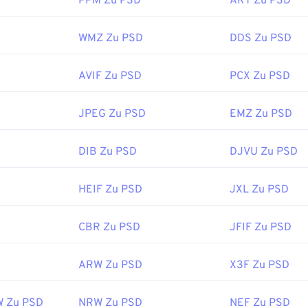
PPM Zu PSD
ART Zu PSD
WMZ Zu PSD
DDS Zu PSD
 Größe lassen sich PSD-Dateien nur schwer transportieren, spe
aher werden PSD-Dateien häufig in ein Dateiformat konvertiert
ann. Meistens erfolgt die Konvertierung
in das JPEG-
Format 
AVIF Zu PSD
PCX Zu PSD
te Komprimierung
) oder
das PNG-
Format (
verlustfreie Komp
JPEG Zu PSD
EMZ Zu PSD
:
Adobe Inc.
DIB Zu PSD
DJVU Zu PSD
ichung:
19. Februar 1990
s:
HEIF Zu PSD
JXL Zu PSD
fewire.com/psd-file-2622194
CBR Zu PSD
JFIF Zu PSD
ARW Zu PSD
X3F Zu PSD
W Zu PSD
NRW Zu PSD
NEF Zu PSD