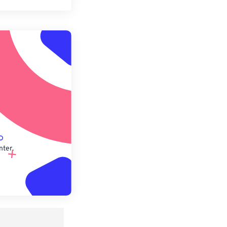
n zurücksetzen
 anwenden
speichern
nter.