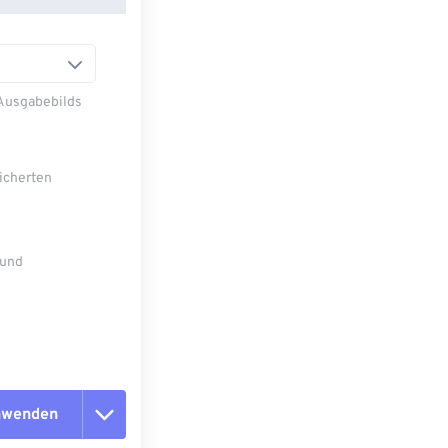
 Ausgabebilds
eicherten
 und
anwenden