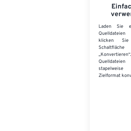
Einfa
verwe
Laden Sie ei
Quelldateie
klicken Si
Schaltfläche
„Konvertieren“
Quelldateien
stapelwei
Zielformat konv