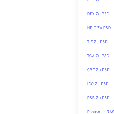
EPS Zu PSD
DPX Zu PSD
Aufgrund ihrer
weitergeben. D
komprimieren k
HEIC Zu PSD
verlustbehafte
TIF Zu PSD
Entwickelt von
TGA Zu PSD
Erstveröffentl
Nützliche Link
CBZ Zu PSD
https://www.li
ICO Zu PSD
PSB Zu PSD
Panasonic RA