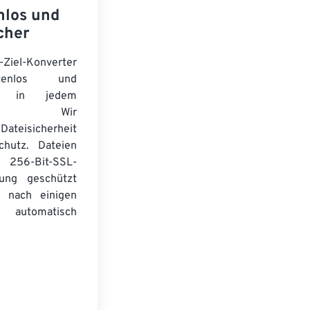
nlos und
cher
-Ziel-Konverter
tenlos und
ert in jedem
wser. Wir
Dateisicherheit
chutz. Dateien
256-Bit-SSL-
lung geschützt
 nach einigen
automatisch