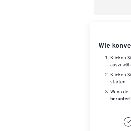
Wie konve
Klicken S
auszuwäh
Klicken S
starten.
Wenn der 
herunter