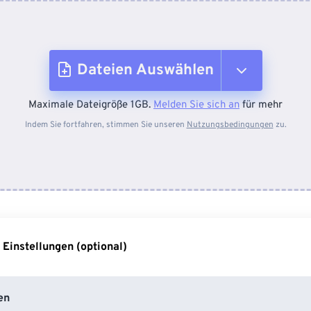
Dateien Auswählen
Maximale Dateigröße 1GB.
Melden Sie sich an
für mehr
Vom Gerät
Indem Sie fortfahren, stimmen Sie unseren
Nutzungsbedingungen
zu.
Von Dropbox
Von Google Drive
 Einstellungen (optional)
Von OneDrive
en
Von URL