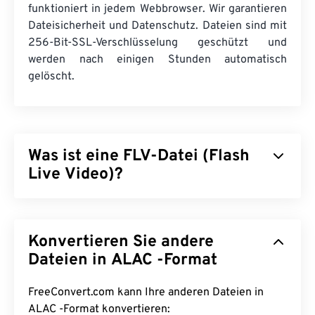
funktioniert in jedem Webbrowser. Wir garantieren
Dateisicherheit und Datenschutz. Dateien sind mit
256-Bit-SSL-Verschlüsselung geschützt und
werden nach einigen Stunden automatisch
gelöscht.
Was ist eine FLV-Datei (Flash
Live Video)?
Flash Live Video (FLV) ist, wie der Name schon
sagt, eine Art
Flash
-Video. Es ist ein beliebtes
Konvertieren Sie andere
Format für die Bereitstellung hochwertiger, gut
synchronisierter Multimedia-Inhalte, hauptsächlich
Dateien in ALAC -Format
über das Internet. Es ist auch ein Mediencontainer
und verwendet daher
Codecs
zur Komprimierung
FreeConvert.com kann Ihre anderen Dateien in
der Dateigröße. FLV verwendet den offenen
ALAC -Format konvertieren: