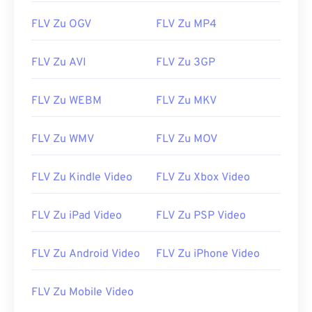
FLV Zu OGV
FLV Zu MP4
00
00
00
00
00
00
00
00
FLV Zu AVI
FLV Zu 3GP
00
00
00
00
00
00
00
00
FLV Zu WEBM
FLV Zu MKV
01
01
01
01
01
01
01
01
02
02
02
02
02
02
02
02
FLV Zu WMV
FLV Zu MOV
03
03
03
03
03
03
03
03
FLV Zu Kindle Video
FLV Zu Xbox Video
04
04
04
04
04
04
04
04
05
05
05
05
05
05
05
05
FLV Zu iPad Video
FLV Zu PSP Video
06
06
06
06
06
06
06
06
07
07
07
07
07
07
07
07
FLV Zu Android Video
FLV Zu iPhone Video
08
08
08
08
08
08
08
08
FLV Zu Mobile Video
09
09
09
09
09
09
09
09