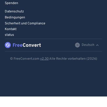
Spenden
Datenschutz
Bedingungen
Sicherheit und Compliance
Kontakt
status
Deutsch
English
Deutsch
© FreeConvert.com
v2.30
Alle Rechte vorbehalten (2026)
Español
Français
Português
Italiano
Dutch