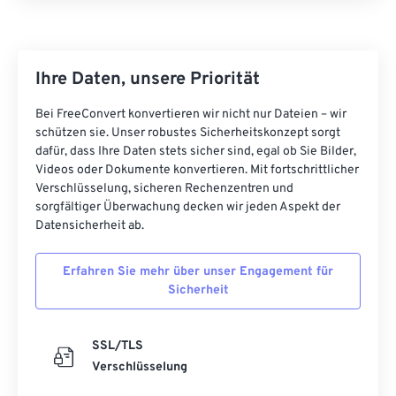
23
23
23
23
23
23
23
23
24
24
24
24
24
24
25
25
25
25
25
25
Ihre Daten, unsere Priorität
26
26
26
26
26
26
Bei FreeConvert konvertieren wir nicht nur Dateien – wir
27
27
27
27
27
27
schützen sie. Unser robustes Sicherheitskonzept sorgt
dafür, dass Ihre Daten stets sicher sind, egal ob Sie Bilder,
28
28
28
28
28
28
Videos oder Dokumente konvertieren. Mit fortschrittlicher
29
29
29
29
29
29
Verschlüsselung, sicheren Rechenzentren und
sorgfältiger Überwachung decken wir jeden Aspekt der
30
30
30
30
30
30
Datensicherheit ab.
31
31
31
31
31
31
Erfahren Sie mehr über unser Engagement für
32
32
32
32
32
32
Sicherheit
33
33
33
33
33
33
34
34
34
34
34
34
SSL/TLS
Verschlüsselung
35
35
35
35
35
35