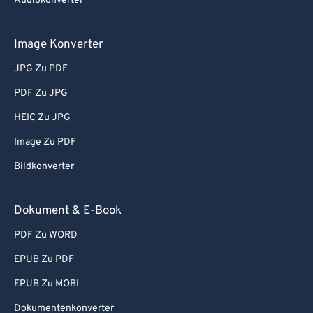
Audiokonverter
63
63
64
64
Image Konverter
65
65
JPG Zu PDF
66
66
PDF Zu JPG
67
67
HEIC Zu JPG
68
68
Image Zu PDF
69
69
Bildkonverter
70
70
71
71
Dokument & E-Book
72
72
PDF Zu WORD
73
73
EPUB Zu PDF
74
74
EPUB Zu MOBI
75
75
Dokumentenkonverter