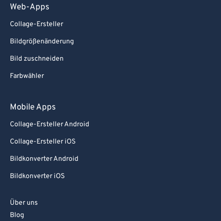
89
89
Web-Apps
90
90
Collage-Ersteller
91
91
Bildgrößenänderung
92
92
Bild zuschneiden
93
93
Farbwähler
94
94
Mobile Apps
95
95
96
96
Collage-Ersteller Android
97
97
Collage-Ersteller iOS
98
98
Bildkonverter Android
99
99
Bildkonverter iOS
Über uns
Blog