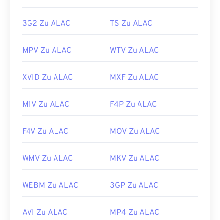
Entwickelt von:
Adobe
Erstveröffentlichung:
2003
3G2 Zu ALAC
TS Zu ALAC
Nützliche Links:
MPV Zu ALAC
WTV Zu ALAC
https://en.wikipedia.org/wiki/Flash_Video
https://www.lifewire.com/flv-file
XVID Zu ALAC
MXF Zu ALAC
M1V Zu ALAC
F4P Zu ALAC
F4V Zu ALAC
MOV Zu ALAC
WMV Zu ALAC
MKV Zu ALAC
WEBM Zu ALAC
3GP Zu ALAC
AVI Zu ALAC
MP4 Zu ALAC