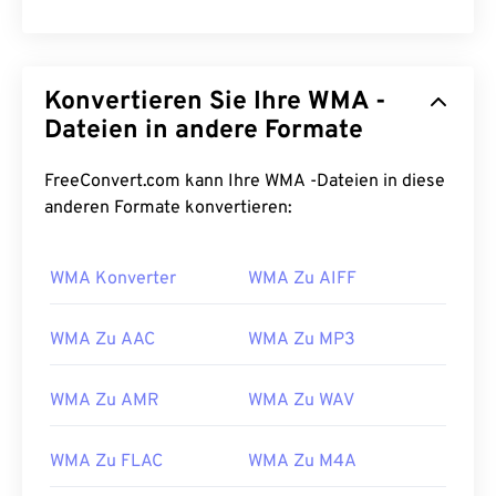
Konvertieren Sie Ihre WMA -
Dateien in andere Formate
FreeConvert.com kann Ihre WMA -Dateien in diese
anderen Formate konvertieren:
00
00
00
00
00
00
00
00
WMA Konverter
WMA Zu AIFF
00
00
00
00
00
00
00
00
WMA Zu AAC
WMA Zu MP3
01
01
01
01
01
01
01
01
02
02
02
02
02
02
02
02
WMA Zu AMR
WMA Zu WAV
03
03
03
03
03
03
03
03
WMA Zu FLAC
WMA Zu M4A
04
04
04
04
04
04
04
04