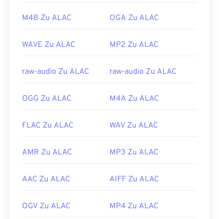
OverDrive Media Console
, die über separate
M4B Zu ALAC
OGA Zu ALAC
Versionen für
Apple iOS
,
Google Android
und
Windows Phone/Windows 10 Mobile
verfügt.
WAVE Zu ALAC
MP2 Zu ALAC
Entwickelt von:
Microsoft
Erstveröffentlichung:
1999
raw-audio Zu ALAC
raw-audio Zu ALAC
Nützliche Links:
OGG Zu ALAC
M4A Zu ALAC
https://en.wikipedia.org/wiki/Windows_Media_Audio
https://docs.microsoft.com/en-
FLAC Zu ALAC
WAV Zu ALAC
us/windows/desktop/medfound/windows-media-
codecs
AMR Zu ALAC
MP3 Zu ALAC
AAC Zu ALAC
AIFF Zu ALAC
OGV Zu ALAC
MP4 Zu ALAC