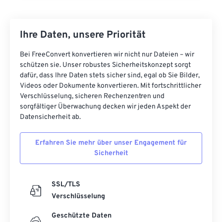
18
18
18
18
18
18
18
18
19
19
19
19
19
19
19
19
Ihre Daten, unsere Priorität
20
20
20
20
20
20
20
20
21
21
21
21
21
21
21
21
Bei FreeConvert konvertieren wir nicht nur Dateien – wir
schützen sie. Unser robustes Sicherheitskonzept sorgt
22
22
22
22
22
22
22
22
dafür, dass Ihre Daten stets sicher sind, egal ob Sie Bilder,
23
23
23
23
23
23
23
23
Videos oder Dokumente konvertieren. Mit fortschrittlicher
Verschlüsselung, sicheren Rechenzentren und
24
24
24
24
24
24
sorgfältiger Überwachung decken wir jeden Aspekt der
Datensicherheit ab.
25
25
25
25
25
25
26
26
26
26
26
26
Erfahren Sie mehr über unser Engagement für
27
27
27
27
27
27
Sicherheit
28
28
28
28
28
28
SSL/TLS
29
29
29
29
29
29
Verschlüsselung
30
30
30
30
30
30
Geschützte Daten
31
31
31
31
31
31