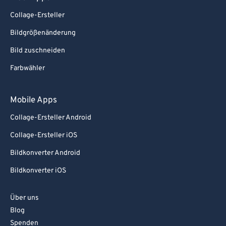
84
84
Collage-Ersteller
85
85
Bildgrößenänderung
86
86
Bild zuschneiden
87
87
Farbwähler
88
88
89
89
Mobile Apps
90
90
Collage-Ersteller Android
91
91
Collage-Ersteller iOS
92
92
Bildkonverter Android
93
93
Bildkonverter iOS
94
94
95
95
Über uns
96
96
Blog
Spenden