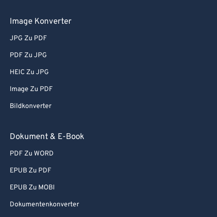
58
58
58
58
58
58
Image Konverter
59
59
59
59
59
59
JPG Zu PDF
60
60
PDF Zu JPG
61
61
HEIC Zu JPG
62
62
Image Zu PDF
63
63
Bildkonverter
64
64
65
65
Dokument & E-Book
66
66
PDF Zu WORD
67
67
EPUB Zu PDF
68
68
EPUB Zu MOBI
69
69
Dokumentenkonverter
70
70