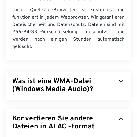
Unser Quell-Ziel-Konverter ist kostenlos und
funktioniert in jedem Webbrowser. Wir garantieren
Dateisicherheit und Datenschutz. Dateien sind mit
256-Bit-SSL-Verschlüsselung geschützt und
werden nach einigen Stunden automatisch
gelöscht.
Was ist eine WMA-Datei
(Windows Media Audio)?
Microsoft entwickelte das Dateiformat
Windows
Media Audio (WMA)
ursprünglich als Konkurrenz
Konvertieren Sie andere
zum MP3-Dateiformat. WMA ist sowohl ein Audio-
Codec als auch ein Audioformat. Seit seiner
Dateien in ALAC -Format
Einführung im Jahr 1999 hat sich WMA