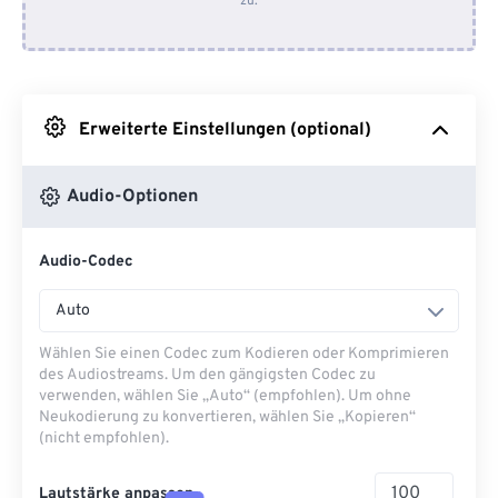
zu.
Von Dropbox
Von Google Drive
Erweiterte Einstellungen (optional)
Von OneDrive
Audio-Optionen
Von URL
Audio-Codec
Auto
Wählen Sie einen Codec zum Kodieren oder Komprimieren
des Audiostreams. Um den gängigsten Codec zu
verwenden, wählen Sie „Auto“ (empfohlen). Um ohne
Neukodierung zu konvertieren, wählen Sie „Kopieren“
(nicht empfohlen).
Lautstärke anpassen