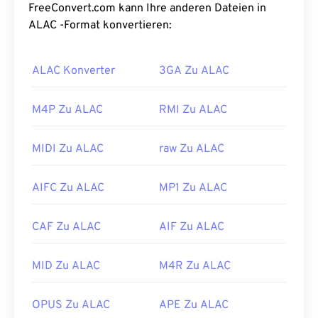
weiterentwickelt und mehrere aktualisierte
FreeConvert.com kann Ihre anderen Dateien in
Versionen hervorgebracht:
WMA Pro
,
WMA
ALAC -Format konvertieren:
Lossless
und
WMA Voice
. Es ist eine
Schlüsselkomponente von
Windows Media
,
ALAC Konverter
3GA Zu ALAC
dessen Entwicklung Microsoft eingestellt hat.
Wie öffnet man eine WMA-Datei?
M4P Zu ALAC
RMI Zu ALAC
Als Schlüsselkomponente von
Windows Media
MIDI Zu ALAC
raw Zu ALAC
unterstützt
der Windows Media Player
WMA-
Dateien und ist in der Regel das
AIFC Zu ALAC
MP1 Zu ALAC
Standardprogramm zum Öffnen dieser Dateien.
Aufgrund ihrer relativen Verbreitung unterstützen
jedoch auch viele andere Player und Programme
CAF Zu ALAC
AIF Zu ALAC
diesen Dateityp.
WMA-
Dateien werden auch häufig
beim Online-Streaming verwendet.
MID Zu ALAC
M4R Zu ALAC
Andere Programme, die WMA-Dateien öffnen
können, sind beispielsweise
VLC Media Player
und
OPUS Zu ALAC
APE Zu ALAC
UltraMixer
. Für Mobilgeräte empfehlen wir
die