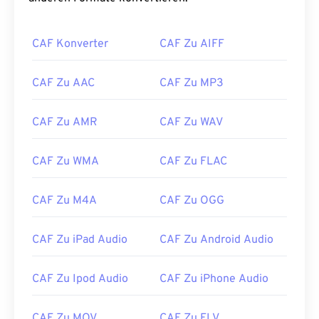
CAF Konverter
CAF Zu AIFF
CAF Zu AAC
CAF Zu MP3
00
00
00
00
00
00
00
00
CAF Zu AMR
CAF Zu WAV
00
00
00
00
00
00
00
00
CAF Zu WMA
CAF Zu FLAC
01
01
01
01
01
01
01
01
02
02
02
02
02
02
02
02
CAF Zu M4A
CAF Zu OGG
03
03
03
03
03
03
03
03
CAF Zu iPad Audio
CAF Zu Android Audio
04
04
04
04
04
04
04
04
05
05
05
05
05
05
05
05
CAF Zu Ipod Audio
CAF Zu iPhone Audio
06
06
06
06
06
06
06
06
07
07
07
07
07
07
07
07
CAF Zu MOV
CAF Zu FLV