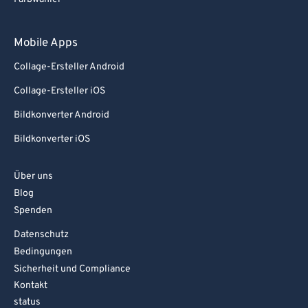
87
87
88
88
Mobile Apps
89
89
Collage-Ersteller Android
90
90
Collage-Ersteller iOS
91
91
Bildkonverter Android
92
92
Bildkonverter iOS
93
93
Über uns
94
94
Blog
95
95
Spenden
96
96
Datenschutz
97
97
Bedingungen
Sicherheit und Compliance
98
98
Kontakt
99
99
status