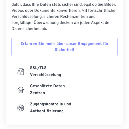
dafür, dass Ihre Daten stets sicher sind, egal ob Sie Bilder,
21
21
21
21
21
21
21
21
Videos oder Dokumente konvertieren. Mit fortschrittlicher
22
22
22
22
22
22
22
22
Verschlüsselung, sicheren Rechenzentren und
sorgfältiger Überwachung decken wir jeden Aspekt der
23
23
23
23
23
23
23
23
Datensicherheit ab.
24
24
24
24
24
24
Erfahren Sie mehr über unser Engagement für
25
25
25
25
25
25
Sicherheit
26
26
26
26
26
26
27
27
27
27
27
27
SSL/TLS
28
28
28
28
28
28
Verschlüsselung
29
29
29
29
29
29
Geschützte Daten
Zentren
30
30
30
30
30
30
31
31
31
31
31
31
Zugangskontrolle und
Authentifizierung
32
32
32
32
32
32
33
33
33
33
33
33