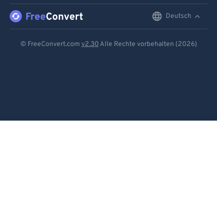
Deutsch
English
Deutsch
© FreeConvert.com
v2.30
Alle Rechte vorbehalten (2026)
Español
Français
Português
Italiano
Dutch
日本語
简体中文
繁體中文
한국어