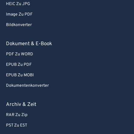
60
60
HEIC Zu JPG
61
61
Image Zu PDF
62
62
Bildkonverter
63
63
64
64
Dokument & E-Book
65
65
PDF Zu WORD
66
66
EPUB Zu PDF
67
67
EPUB Zu MOBI
68
68
Dokumentenkonverter
69
69
70
70
Archiv & Zeit
71
71
RAR Zu Zip
72
72
PST Zu EST
73
73