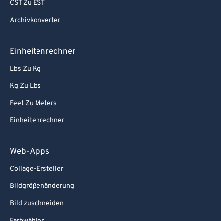
CST Zu EST
74
74
Archivkonverter
75
75
76
76
Einheitenrechner
77
77
Lbs Zu Kg
78
78
Kg Zu Lbs
79
79
Feet Zu Meters
80
80
Einheitenrechner
81
81
82
82
Web-Apps
83
83
Collage-Ersteller
84
84
Bildgrößenänderung
85
85
Bild zuschneiden
86
86
Farbwähler