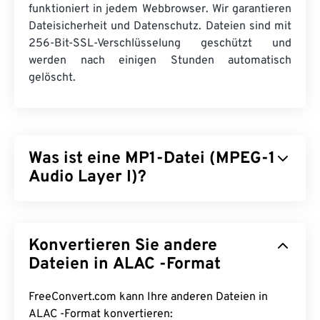
funktioniert in jedem Webbrowser. Wir garantieren
Dateisicherheit und Datenschutz. Dateien sind mit
256-Bit-SSL-Verschlüsselung geschützt und
werden nach einigen Stunden automatisch
gelöscht.
Was ist eine MP1-Datei (MPEG-1
Audio Layer I)?
MPEG-1 Audio Layer 1 (MP1) ist eine frühere,
einfachere Version des
MPEG-
Audiostandards.
Konvertieren Sie andere
MP1 ist größtenteils veraltet, wird aber weiterhin
unterstützt. MP1 war Teil des
Dateien in ALAC -Format
Digital Compact
Cassette
-Formats. Fast alle MP1-Dateien wurden
durch die neueren Dateiformate
MPEG-1 Audio
FreeConvert.com kann Ihre anderen Dateien in
Layer II (MP2)
und
MPEG-1 Audio Layer III bzw.
ALAC -Format konvertieren: