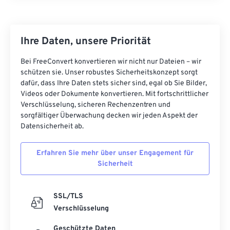
18
18
18
18
18
18
18
18
19
19
19
19
19
19
19
19
20
20
20
20
20
20
20
20
Ihre Daten, unsere Priorität
21
21
21
21
21
21
21
21
Bei FreeConvert konvertieren wir nicht nur Dateien – wir
schützen sie. Unser robustes Sicherheitskonzept sorgt
22
22
22
22
22
22
22
22
dafür, dass Ihre Daten stets sicher sind, egal ob Sie Bilder,
23
23
23
23
23
23
23
23
Videos oder Dokumente konvertieren. Mit fortschrittlicher
Verschlüsselung, sicheren Rechenzentren und
24
24
24
24
24
24
sorgfältiger Überwachung decken wir jeden Aspekt der
25
25
25
25
25
25
Datensicherheit ab.
26
26
26
26
26
26
Erfahren Sie mehr über unser Engagement für
27
27
27
27
27
27
Sicherheit
28
28
28
28
28
28
29
29
29
29
29
29
SSL/TLS
Verschlüsselung
30
30
30
30
30
30
Geschützte Daten