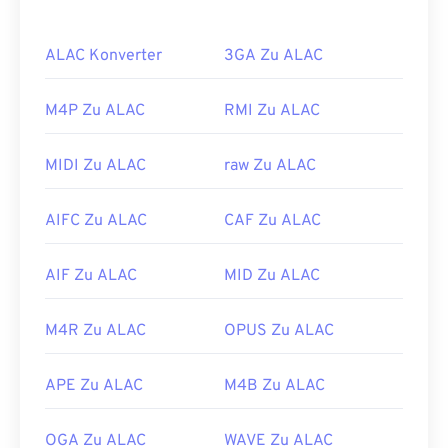
MPEG-2 Audio Layer III (MP3)
ersetzt.
ALAC Konverter
3GA Zu ALAC
Wie öffnet man eine MP1-Datei?
Da MP1 weitgehend veraltet ist, ist
der VLC Media
M4P Zu ALAC
RMI Zu ALAC
Player
die beste Option zum Öffnen einer MP1-
Datei, mit dem Vorteil, dass dieser Player
MIDI Zu ALAC
raw Zu ALAC
plattformübergreifend funktioniert.
Andere großartige Mediaplayer zum Öffnen von
AIFC Zu ALAC
CAF Zu ALAC
MP1 sind
Windows Media Player
,
Awave Studio
,
Winamp
und
jetAudio
.
AIF Zu ALAC
MID Zu ALAC
Entwickelt von:
ISO
/
IEC
,
Moving Pictures
Experts Group
M4R Zu ALAC
OPUS Zu ALAC
Erstveröffentlichung:
1993
Nützliche Links:
APE Zu ALAC
M4B Zu ALAC
https://en.wikipedia.org/wiki/MPEG-1_Audio_Lay
OGA Zu ALAC
WAVE Zu ALAC
er_I