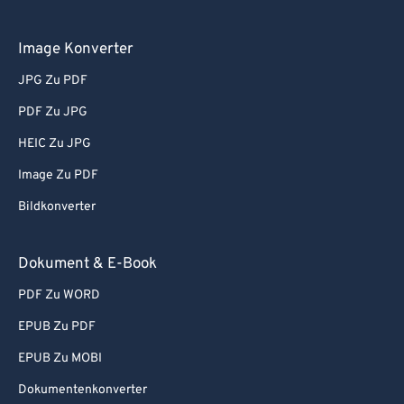
58
58
58
58
58
58
Image Konverter
59
59
59
59
59
59
JPG Zu PDF
60
60
PDF Zu JPG
61
61
62
62
HEIC Zu JPG
63
63
Image Zu PDF
64
64
Bildkonverter
65
65
Dokument & E-Book
66
66
PDF Zu WORD
67
67
EPUB Zu PDF
68
68
69
69
EPUB Zu MOBI
70
70
Dokumentenkonverter