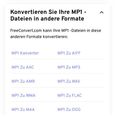
Konvertieren Sie Ihre MP1 -
Dateien in andere Formate
FreeConvert.com kann Ihre MP1 -Dateien in diese
anderen Formate konvertieren:
MP1 Konverter
MP1 Zu AIFF
00
00
00
00
00
00
00
00
MP1 Zu AAC
MP1 Zu MP3
00
00
00
00
00
00
00
00
MP1 Zu AMR
MP1 Zu WAV
01
01
01
01
01
01
01
01
02
02
02
02
02
02
02
02
MP1 Zu WMA
MP1 Zu FLAC
03
03
03
03
03
03
03
03
MP1 Zu M4A
MP1 Zu OGG
04
04
04
04
04
04
04
04