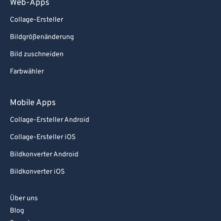
Web-Apps
84
84
Collage-Ersteller
85
85
Bildgrößenänderung
86
86
Bild zuschneiden
87
87
Farbwähler
88
88
89
89
Mobile Apps
90
90
Collage-Ersteller Android
91
91
Collage-Ersteller iOS
92
92
Bildkonverter Android
93
93
Bildkonverter iOS
94
94
95
95
Über uns
96
96
Blog